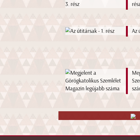
rés
Az ú
Meg
Sze
sz