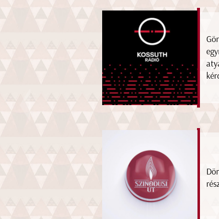
Gör
egy
aty
kér
Dön
rés