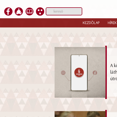
KEZDŐLAP
HÍREK
A k
lát
útr