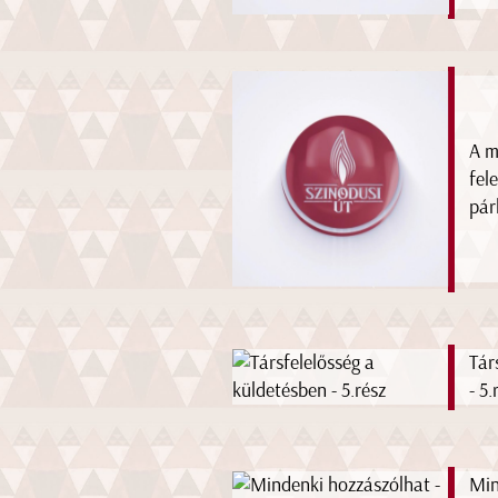
A m
fel
pár
Tár
- 5.
Min