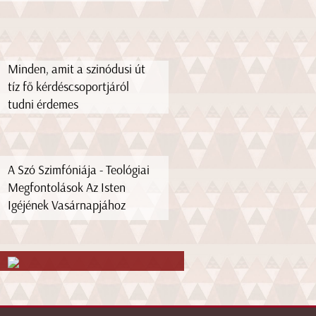
Minden, amit a szinódusi út
tíz fő kérdéscsoportjáról
tudni érdemes
A Szó Szimfóniája - Teológiai
Megfontolások Az Isten
Igéjének Vasárnapjához