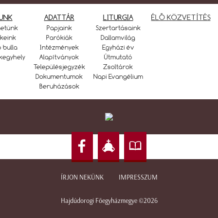
UNK
ADATTÁR
LITURGIA
ÉLŐ KÖZVETÍTÉS
netünk
Papjaink
Szertartásaink
keink
Parókiák
Dallamvilág
ó bulla
Intézmények
Egyházi év
kegyhely
Alapítványok
Útmutató
Településjegyzék
Zsoltárok
Dokumentumok
Napi Evangélium
Beruházások
ÍRJON NEKÜNK
IMPRESSZUM
Hajdúdorogi Főegyházmegye ©2026