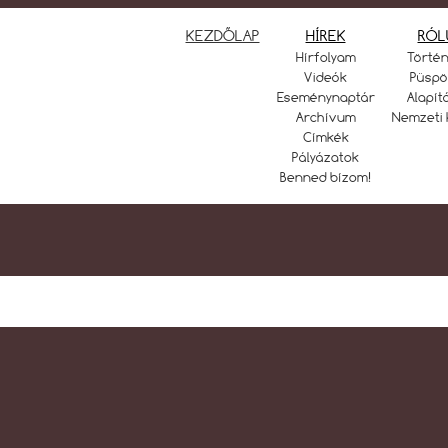
KEZDŐLAP
HÍREK
RÓL
Hírfolyam
Törté
Videók
Püspö
Eseménynaptár
Alapít
Archívum
Nemzeti 
Címkék
Pályázatok
Benned bízom!