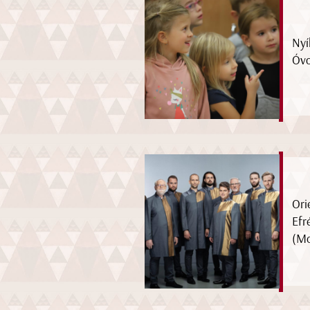
Nyí
Óv
Ori
Efr
(Mo