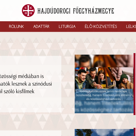
RÓLUNK
ADATTÁR
LITURGIA
ÉLŐ KÖZVETÍTÉS
LELK
özösségi médiában is
hatók lesznek a szinódusi
ól szóló kisfilmek