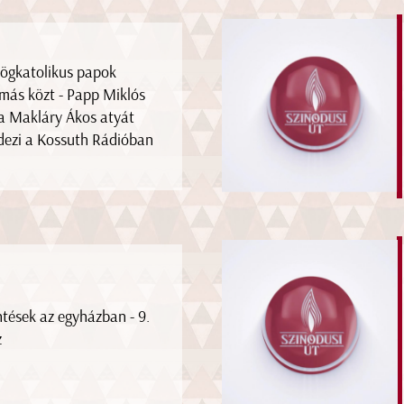
ögkatolikus papok
más közt - Papp Miklós
a Makláry Ákos atyát
dezi a Kossuth Rádióban
tések az egyházban - 9.
z