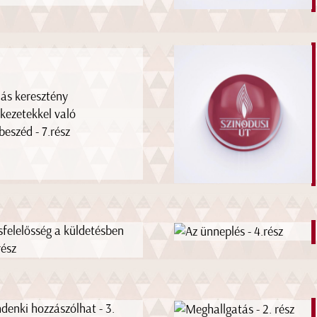
ás keresztény
ekezetekkel való
beszéd - 7.rész
sfelelősség a küldetésben
rész
denki hozzászólhat - 3.