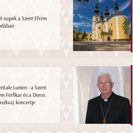
lt napok a Szent Efrém
odában
entale Lumen - a Szent
ém Férfikar és a Doros
szkva) koncertje