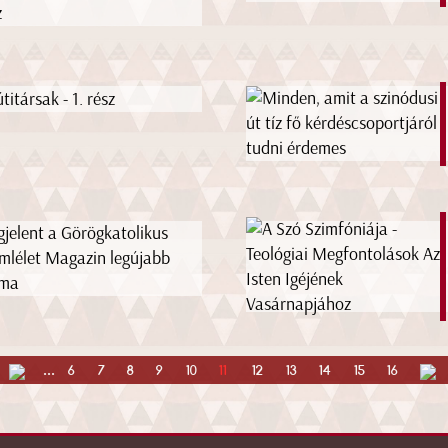
z
titársak - 1. rész
jelent a Görögkatolikus
mlélet Magazin legújabb
áma
...
6
7
8
9
10
11
12
13
14
15
16