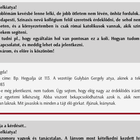
elkiatya!
oblémám kevésbé lenne lelki, de jobb ötletem nem lévén, önhöz fordulok.
udapesti, Szinaxis nevű kollégium felől szeretnék érdeklődni, de sehol ne
neten, és a környezetemben is csak római katolikusok vannak, akik sz
ekem segíteni.
 tudni pl., hogy egyáltalán hol van pontosan ez a koli. Hogyan tudom
kapcsolatot, és meddig lehet oda jelentkezni.
 várom, és előre is köszönöm!
gda!
s címe: Bp. Hegyalja út 113. A vezetője Gulybán Gergely atya, akinek a tel
983
-e még jelentkezni, nem tudom. Úgy sejtem, hogy elég nagy az érdeklődés iránt
z egyetemi lelkészség. Abba viszont bekapcsolódhatnak azok is, akik n
n laknak. Mit javaslok is minden a tájt élő görkat. ifjúnak, leánynak.
ja a kérdését..
elkiatya!
szomoru vagyok és tanácstalan. A lányom most kételkedni kezdett Is