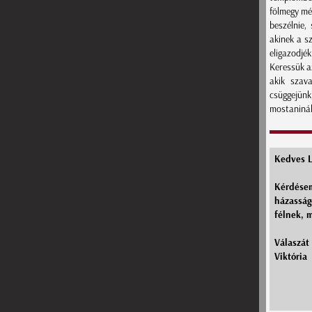
fölmegy még
beszélnie
akinek a sz
eligazodjék
Keressük az
akik szava
csüggejünk
mostaninál)
Kedves L
Kérdésem
házasság
félnek, 
Válaszát
Viktória