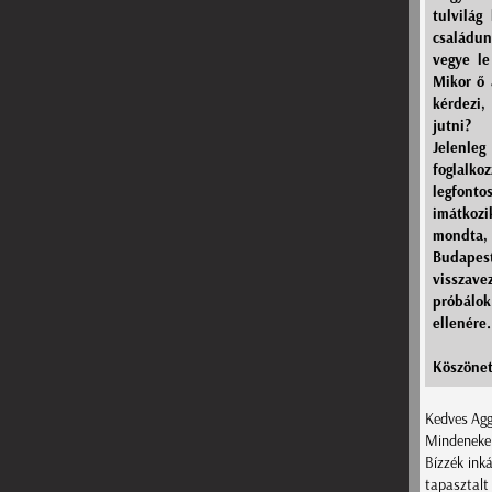
tulvilág
családun
vegye le
Mikor ő 
kérdezi,
jutni?
Jelenle
foglalk
legfont
imátkozi
mondta, a
Budapest
visszave
próbálo
ellenére.
Köszönet
Kedves Ag
Mindenekel
Bízzék ink
tapasztalt