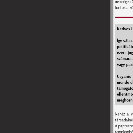
nemrégen S
fontos a k
Kedves L
Így vála
politiká
ezért jo
számára,
vagy pas
Ugyanis
mondó de
támogató
ellentm
meghozn
Nehéz a v
társadalmi 
A paptestv
templomból