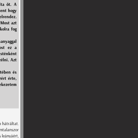
lta őt. A
tent hogy
elrendez.
 Most azt
kolra fog
anyaggal
ost ez a
sténként
élni. Azt
itében és
ért érte,
ekezetem
 hátráltat.
ámtalanszor
 leányáért,