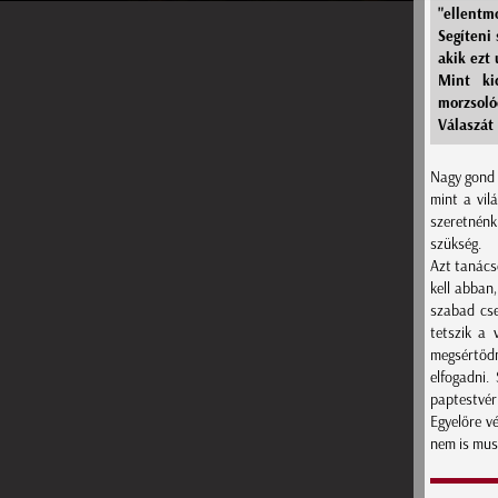
"ellentm
Segíteni
akik ezt 
Mint ki
morzsoló
Válaszát
Nagy gond 
mint a vil
szeretnénk
szükség.
Azt tanács
kell abban
szabad cse
tetszik a 
megsértődn
elfogadni.
paptestvér
Egyelőre v
nem is musz