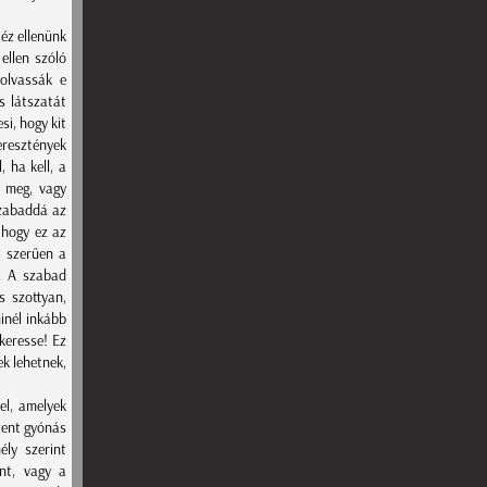
téz ellenünk
ellen szóló
 olvassák e
s látszatát
si, hogy kit
eresztények
, ha kell, a
t meg, vagy
szabaddá az
 hogy ez az
t szerűen a
. A szabad
s szottyan,
inél inkább
keresse! Ez
ek lehetnek,
el, amelyek
szent gyónás
ly szerint
ant, vagy a