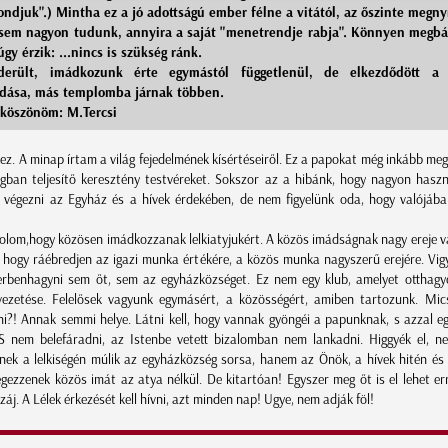
ondjuk".) Mintha ez a jó adottságú ember félne a vitától, az őszinte megnyí
 sem nagyon tudunk, annyira a saját "menetrendje rabja". Könnyen megb
úgy érzik: ...nincs is szükség ránk.
derült, imádkozunk érte egymástól függetlenül, de elkezdődött a 
dása, más templomba járnak többen.
 köszönöm: M.Tercsi
ez. A minap írtam a világ fejedelmének kísértéseiről. Ez a papokat még inkább meg
ágban teljesítő keresztény testvéreket. Sokszor az a hibánk, hogy nagyon has
 végezni az Egyház és a hívek érdekében, de nem figyelünk oda, hogy valójáb
olom,hogy közösen imádkozzanak lelkiatyjukért. A közös imádságnak nagy ereje va
, hogy ráébredjen az igazi munka értékére, a közös munka nagyszerű erejére. Vi
rbenhagyni sem őt, sem az egyházközséget. Ez nem egy klub, amelyet otthag
vezetése. Felelősek vagyunk egymásért, a közösségért, amiben tartozunk. Mi
i?! Annak semmi helye. Látni kell, hogy vannak gyöngéi a papunknak, s azzal egy
 S nem belefáradni, az Istenbe vetett bizalomban nem lankadni. Higgyék el, 
nek a lelkiségén múlik az egyházközség sorsa, hanem az Önök, a hívek hitén és 
égezzenek közös imát az atya nélkül. De kitartóan! Egyszer meg őt is el lehet err
áj. A Lélek érkezését kell hívni, azt minden nap! Ugye, nem adják föl!