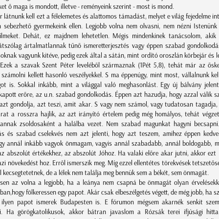
iket ő maga is mondott, illetve - reményeink szerint - most is mond.
látnunk kell ezt a félelemetes és alattomos támadást, melyet e világ fejedelme in
 sebezhető gyermekeink ellen. Legjobb volna nem olvasni, nem nézni Istenünk 
filmeket. Dehát, ez majdnem lehetetlen. Mégis mindenkinek tanácsolom, akik
átszólag ártalmatlannak tűnő ismeretterjesztés vagy éppen szabad gondolkodá
oknak vagyunk kitéve, pedig ezek által a sátán, mint ordító oroszlán körbejár és le
. Ezek a szavak Szent Péter leveléből származnak (1Pét 5,8), tehát már az ősk
számolni kellett hasonló veszélyekkel. S ma éppenúgy, mint most, vállalnunk kell
ot is. Sokkal inkább, mint a világgal való meghasonlást. Egy új bálvány jelen
 kapott erőre, az u.n. szabad gondolkodás. Éppen azt hazudja, hogy azzal válik 
azt gondolja, azt teszi, amit akar. S vagy nem számol, vagy tudatosan tagadja,
rat a rosszra hajlik, az azt irányító értelem pedig még homályos, tehát végze
 annak zsoldosaként a halálba vezet. Nem szabad magunkat hagyni becsapni
s és szabad cselekvés nem azt jelenti, hogy azt teszem, amihez éppen kedve
y annál inkább vagyok önmagam, vagyis annál szabadabb, annál boldogabb, m
z abszolút értékekhez, az abszolút Jóhoz. Ha valaki előre akar jutni, akkor ezt 
azi növekedést hoz. Erről ismerszik meg. Míg ezzel ellentétes törekvések tetszetős
l kecsegtetetnek, de a lélek nem találja meg bennük sem a békét, sem önmagát.
sen az volna a legjobb, ha a leánya nem csapná be önmagát olyan érvelésekk
ban,hogy fölkeressen egy papot. Akár csak elbeszélgetés végett, de még jobb, ha 
k ilyen papot ismerek Budapesten is. E fórumon mégsem akarnék senkit szemé
. Ha görögkatolikusok, akkor bátran javaslom a Rózsák terei ifjúsági hitt