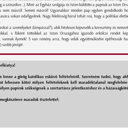
 a szószékre...). Mint az Egyház szolgája és Isten küldötte a papnak az Isten Ors
, s nem másról. Semmi másról! Ugyanakkor minden pap egyben gondolkodó hon
avára sokan odafigyelnek. Nagy felelősség hárul tehát reá, hogy a politikai élet
.
okat a személyeket (lámpással?), akik hitelesen képviselik a keresztény és nemzet
ikkal, s főként tetteikkel az Isten Országához igazodó erkölcsi rendet kép
, vannak ilyenek! S van remény arra, hogy velük együttműködve építhessük h
 szebb jövőjét.
elkiatya!
 lenne a görög katolikus esküvő feltételeiről. Szeretném tudni, hogy ah
ot lehessen kötni milyen feltételeknek kell maradéktalanul megfelelni
milyen papírok szükségesek a szertartásra jelentkezéshez és a házasságköt
 megköszönve maradok tisztelettel: