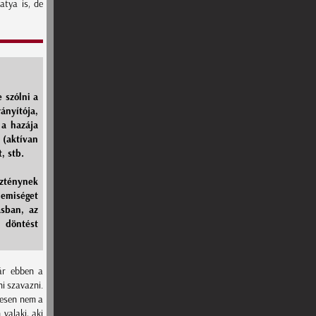
atya is, de
 szólni a
ányítója,
 a hazája
 (aktívan
, stb.
zténynek
lemiséget
ásban, az
 döntést
ár ebben a
ni szavazni.
tesen nem a
valaki, aki