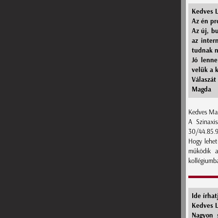
Kedves L
Az én pr
Az új, b
az inter
tudnak n
Jó lenne
velük a 
Válaszát
Magda
Kedves Ma
A Szinaxi
30/44.85.
Hogy lehet
működik a
kollégiumba
Ide írhat
Kedves L
Nagyon 