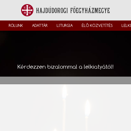
RÓLUNK
ADATTÁR
LITURGIA
ÉLŐ KÖZVETÍTÉS
LELK
Kérdezzen bizalommal a lelkiatyától!