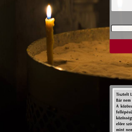
Tisztelt 
Bár nem 
A közöss
fellépé
közösség
előre szó
mint nem