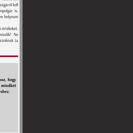
zágáról kell
polgár is,
ben helyesen
i értékeket,
viselik! Ne
azánknak (a
hoz, hogy
e mindkét
éshez.