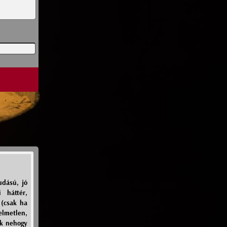
udású, jó
 háttér,
 (csak ha
yelmetlen,
ak nehogy