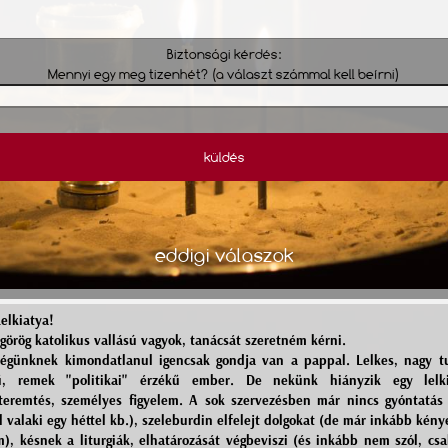
Biztonsági kérdés:
Mennyi egy meg tizenhét? (a választ számmal kell beírni)
küldés
eddigi válaszok
Lelkiatya!
görög katolikus vallású vagyok, tanácsát szeretném kérni.
égünknek kimondatlanul igencsak gondja van a pappal. Lelkes, nagy t
sű, remek "politikai" érzékű ember. De nekünk hiányzik egy lelki
teremtés, személyes figyelem. A sok szervezésben már nincs gyóntatás
l valaki egy héttel kb.), szeleburdin elfelejt dolgokat (de már inkább kén
), késnek a liturgiák, elhatározását végbeviszi (és inkább nem szól, cs