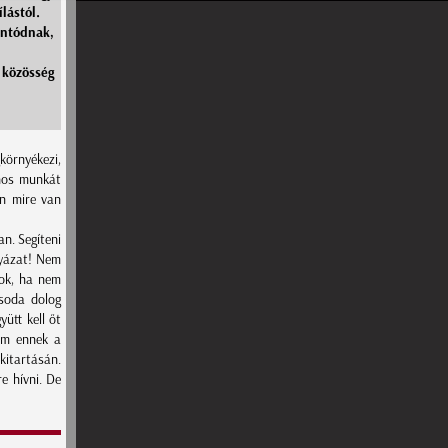
lástól.
ántódnak,
közösség
környékezi,
znos munkát
an mire van
n. Segíteni
gyázat! Nem
yok, ha nem
csoda dolog
ütt kell őt
nem ennek a
kitartásán.
e hívni. De