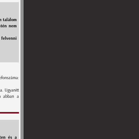
m találom
intén nem
 felvenni
efonszáma:
a. Ugyanitt
em abban a
ten és a