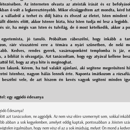
 létezésében. Az interneten olvasta az ateisták irását és ez befolyáso
kban ő volt a legkeresztényebb. Mikor elcsüggedtem azt mondta, kérd Is
 a válladról a terhet és dőlj hátra és élvezd az életet, Isten mindent 
állt döntés előtt, akkor Istenre bizta, hisz Isten tudja mi lesz a legjobb.
 és sir, ha mégis van Isten és tulvilág, de ő most kételkedik, akkor a po
g egyetemista, jó tanuló. Próbáltam rábeszélni, hogy inkább a tan
ozzon, ráér visszatérni erre a témára a nyári szünetben, de neki m
osabb. Kedves, rendes gyerek, vasárnaponként templomba is jár, e
k, a bibliát is olvasgatja. Azt tanácsoltam, hogy egy atyával kellene besz
ttól fél, hogy az atya hite is meginoghat.
en lakunk. Kérem, ha tud valakit ajánlani, aki segitene megerősiteni h
zetni Istenhez, nagyon hálás lennék érte. Naponta imátkozom a rózsafüz
k beszélni vele, de azt hiszem én kevés vagyok segiteni minden igy
tel: egy aggódó édesanya
gódó Édesanya!
őtt azt tanácsolom, ne aggódjék. Az nem visz előre szemernyit sem, sokkal inkább
ább abban a sok kegyelemben, amelyet eddig kaptak, pontosabban a Jóisten sz
 végtelen irgalmában, hogy nem vész el az a sok imádság, melyet Ön mond a kedves