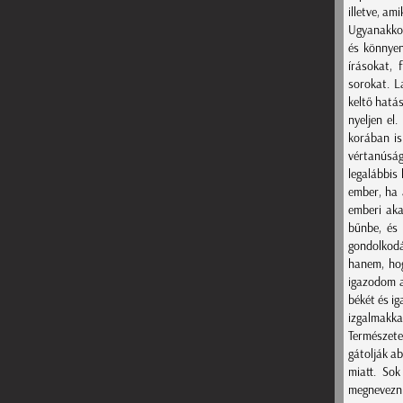
illetve, am
Ugyanakkor 
és könnyen
írásokat, 
sorokat. L
keltő hatás
nyeljen el
korában is 
vértanúság
legalábbis
ember, ha 
emberi aka
bűnbe, és
gondolkodá
hanem, hog
igazodom a
békét és ig
izgalmakka
Természete
gátolják ab
miatt. So
megnevezni