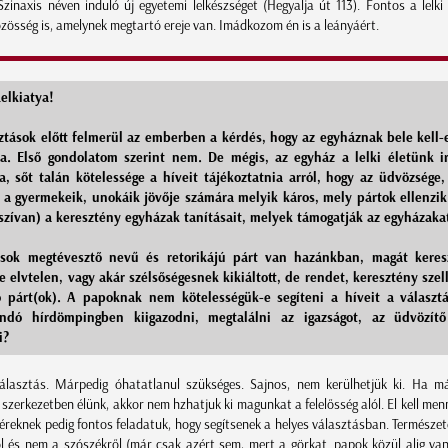
zinaxis néven induló új egyetemi lelkészséget (Hegyalja út 113). Fontos a lelki 
özösség is, amelynek megtartó ereje van. Imádkozom én is a leányáért.
elkiatya!
sztások előtt felmerül az emberben a kérdés, hogy az egyháznak bele kell-e
ba. Első gondolatom szerint nem. De mégis, az egyház a lelki életünk ir
ga, sőt talán kötelessége a híveit tájékoztatnia arról, hogy az üdvözsége,
 a gyermekeik, unokáik jövője számára melyik káros, mely pártok ellenzik
szívan) a keresztény egyházak tanításait, melyek támogatják az egyházakat
 sok megtévesztő nevű és retorikájú párt van hazánkban, magát keres
 elvtelen, vagy akár szélsőségesnek kikiáltott, de rendet, keresztény szel
 párt(ok). A papoknak nem kötelességük-e segíteni a híveit a választ
ondó hírdömpingben kiigazodni, megtalálni az igazságot, az üdvözítő
i?
álasztás. Márpedig óhatatlanul szükséges. Sajnos, nem kerülhetjük ki. Ha m
szerkezetben élünk, akkor nem hzhatjuk ki magunkat a felelősség alól. El kell men
éreknek pedig fontos feladatuk, hogy segítsenek a helyes választásban. Természe
 és nem a szószékről (már csak azért sem, mert a görkat. papok közül alig van 