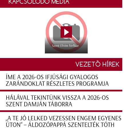
KAPCSOLÓDÓ MÉDIA
Szent Efrém férfikar
VEZETŐ HÍREK
ÍME A 2026-OS IFJÚSÁGI GYALOGOS
ZARÁNDOKLAT RÉSZLETES PROGRAMJA
HÁLÁVAL TEKINTÜNK VISSZA A 2026-OS
SZENT DAMJÁN TÁBORRA
„A TE JÓ LELKED VEZESSEN ENGEM EGYENES
ÚTON” – ÁLDOZÓPAPPÁ SZENTELTÉK TÓTH