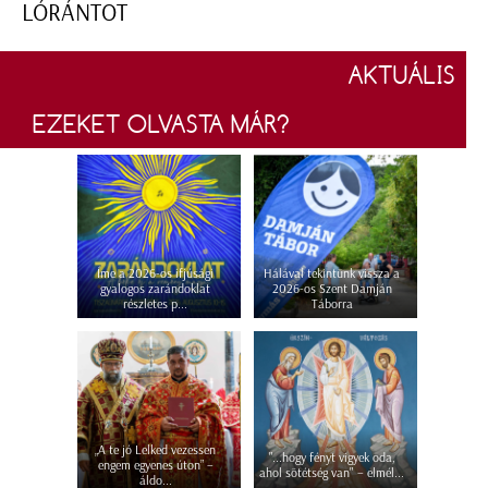
LÓRÁNTOT
AKTUÁLIS
EZEKET OLVASTA MÁR?
Íme a 2026-os ifjúsági
Hálával tekintünk vissza a
gyalogos zarándoklat
2026-os Szent Damján
részletes p...
Táborra
„A te jó Lelked vezessen
"...hogy fényt vigyek oda,
engem egyenes úton” –
ahol sötétség van" – elmél...
áldo...