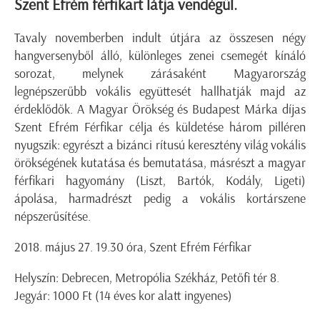
Szent Efrém férfikart látja vendégül.
Tavaly novemberben indult útjára az összesen négy
hangversenyből álló, különleges zenei csemegét kínáló
sorozat, melynek zárásaként Magyarország
legnépszerűbb vokális együttesét hallhatják majd az
érdeklődők. A Magyar Örökség és Budapest Márka díjas
Szent Efrém Férfikar célja és küldetése három pilléren
nyugszik: egyrészt a bizánci rítusú keresztény világ vokális
örökségének kutatása és bemutatása, másrészt a magyar
férfikari hagyomány (Liszt, Bartók, Kodály, Ligeti)
ápolása, harmadrészt pedig a vokális kortárszene
népszerűsítése.
2018. május 27. 19.30 óra, Szent Efrém Férfikar
Helyszín: Debrecen, Metropólia Székház, Petőfi tér 8.
Jegyár: 1000 Ft (14 éves kor alatt ingyenes)