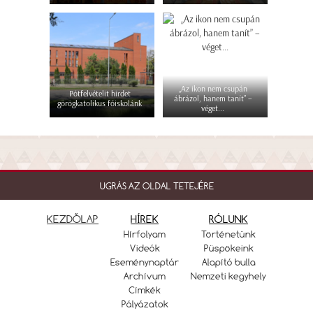
„Az ikon nem csupán
Pótfelvételit hirdet
ábrázol, hanem tanít” –
görögkatolikus főiskolánk
véget...
UGRÁS AZ OLDAL TETEJÉRE
KEZDŐLAP
HÍREK
RÓLUNK
Hírfolyam
Történetünk
Videók
Püspökeink
Eseménynaptár
Alapító bulla
Archívum
Nemzeti kegyhely
Címkék
Pályázatok