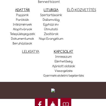
Benned bízom!
ADATTÁR
LITURGIA
ÉLŐ KÖZVETÍTÉS
Papjaink
Szertartásaink
Parókiák
Dallamvilág
Intézmények
Egyházi év
Alapítványok
Útmutató
Településjegyzék
Zsoltárok
Dokumentumok
Napi Evangélium
Beruházások
LELKIATYA
KAPCSOLAT
Imresszum
Elérhetőség
Ajánlott oldalak
Visszajelzés
Gyermekvédelmi bejelentés