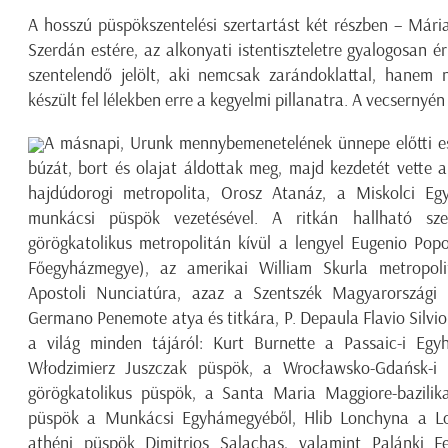
A hosszú püspökszentelési szertartást két részben – Mári
Szerdán estére, az alkonyati istentiszteletre gyalogosan 
szentelendő jelölt, aki nemcsak zarándoklattal, hanem n
készült fel lélekben erre a kegyelmi pillanatra. A vecsernyén
A másnapi, Urunk mennybemenetelének ünnepe előtti est
búzát, bort és olajat áldottak meg, majd kezdetét vette a
hajdúdorogi metropolita, Orosz Atanáz, a Miskolci E
munkácsi püspök vezetésével. A ritkán hallható sz
görögkatolikus metropolitán kívül a lengyel Eugenio Pop
Főegyházmegye), az amerikai William Skurla metropoli
Apostoli Nunciatúra, azaz a Szentszék Magyarországi 
Germano Penemote atya és titkára, P. Depaula Flavio Silvi
a világ minden tájáról: Kurt Burnette a Passaic-i Eg
Włodzimierz Juszczak püspök, a Wrocławsko-Gdańsk-i E
görögkatolikus püspök, a Santa Maria Maggiore-bazili
püspök a Munkácsi Egyhámegyéből, Hlib Lonchyna a L
athéni püspök Dimitrios Salachas, valamint Palánki F