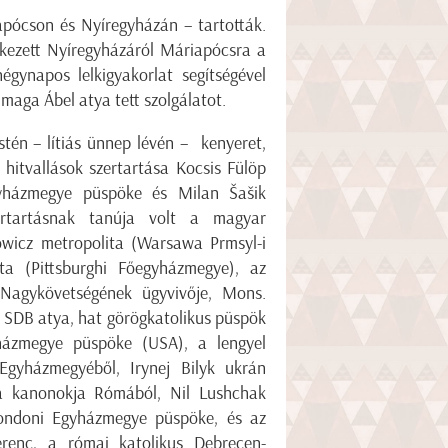
apócson és Nyíregyházán – tartották.
érkezett Nyíregyházáról Máriapócsra a
égynapos lelkigyakorlat segítségével
 maga Ábel atya tett szolgálatot.
én – lítiás ünnep lévén – kenyeret,
 hitvallások szertartása Kocsis Fülöp
gyházmegye püspöke és Milan Šašik
ertartásnak tanúja volt a magyar
owicz metropolita (Warsawa Prmsyl-i
ta (Pittsburghi Főegyházmegye), az
Nagykövetségének ügyvivője, Mons.
o SDB atya, hat görögkatolikus püspök
yházmegye püspöke (USA), a lengyel
gyházmegyéből, Irynej Bilyk ukrán
ka kanonokja Rómából, Nil Lushchak
ondoni Egyházmegye püspöke, és az
erenc, a római katolikus Debrecen-