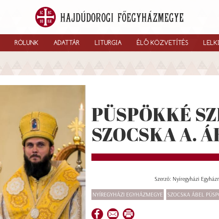
RÓLUNK
ADATTÁR
LITURGIA
ÉLŐ KÖZVETÍTÉS
LELK
PÜSPÖKKÉ S
SZOCSKA A. Á
Szerző: Nyíregyházi Egyház
NYÍREGYHÁZI EGYHÁZMEGYE
SZOCSKA ÁBEL PÜS