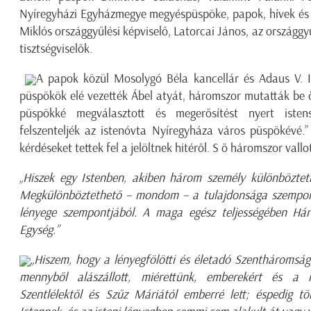
Nyíregyházi Egyházmegye megyéspüspöke, papok, hívek és t
Miklós országgyűlési képviselő, Latorcai János, az országgyű
tisztségviselők.
A papok közül
Mosolygó Béla
kancellár és Adaus V. I
püspökök elé vezették Ábel atyát, háromszor mutatták be 
püspökké megválasztott és megerősítést nyert isten
felszenteljék az istenóvta Nyíregyháza város püspökév
kérdéseket tettek fel a jelöltnek hitéről. S ő háromszor vall
„Hiszek egy Istenben, akiben három személy különbözteth
Megkülönböztethető – mondom – a tulajdonsága szempon
lényege szempontjából. A maga egész teljességében Há
Egység.”
„Hiszem, hogy a lényegfölötti és életadó Szentháromság 
mennyből alászállott, miérettünk, emberekért és a 
Szentlélektől és Szűz Máriától emberré lett; éspedig t