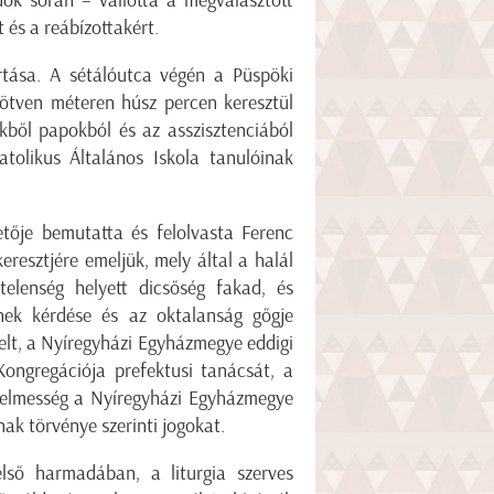
ok során – vallotta a megválasztott
és a reábízottakért.
rtása. A sétálóutca végén a Püspöki
 ötven méteren húsz percen keresztül
kből papokból és az asszisztenciából
tolikus Általános Iskola tanulóinak
ője bemutatta és felolvasta Ferenc
eresztjére emeljük, mely által a halál
telenség helyett dicsőség fakad, és
ének kérdése és az oktalanság gőgje
elt, a Nyíregyházi Egyházmegye eddigi
ongregációja prefektusi tanácsát, a
gedelmesség a Nyíregyházi Egyházmegye
ak törvénye szerinti jogokat.
első harmadában, a liturgia szerves