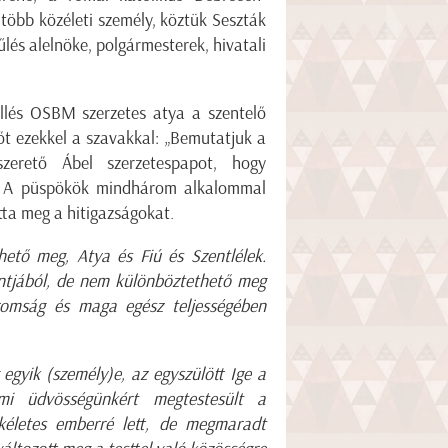
öbb közéleti személy, köztük Seszták
lés alelnöke, polgármesterek, hivatali
llés OSBM szerzetes atya a szentelő
őt ezekkel a szavakkal: „Bemutatjuk a
szerető Ábel szerzetespapot, hogy
é.” A püspökök mindhárom alkalommal
otta meg a hitigazságokat.
ető meg, Atya és Fiú és Szentlélek.
tjából, de nem különböztethető meg
romság és maga egész teljességében
egyik (személy)e, az egyszülött Ige a
mi üdvösségünkért megtestesült a
ökéletes emberré lett, de megmaradt