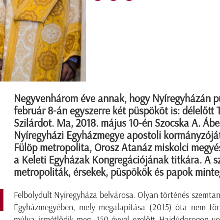
Negyvenhárom éve annak, hogy Nyíregyházán püs
február 8-án egyszerre két püspököt is: délelőtt
Szilárdot. Ma, 2018. május 10-én Szocska A. Ábel 
Nyíregyházi Egyházmegye apostoli kormányzóját
Fülöp metropolita, Orosz Atanáz miskolci megyésp
a Keleti Egyházak Kongregációjának titkára. A s
metropoliták, érsekek, püspökök és papok minteg
Felbolydult Nyíregyháza belvárosa. Olyan történés szemtanú
Egyházmegyében, mely megalapítása (2015) óta nem tört
múlva ismétlődik meg. 150 évvel ezelőtt Hajdúdorogon vo