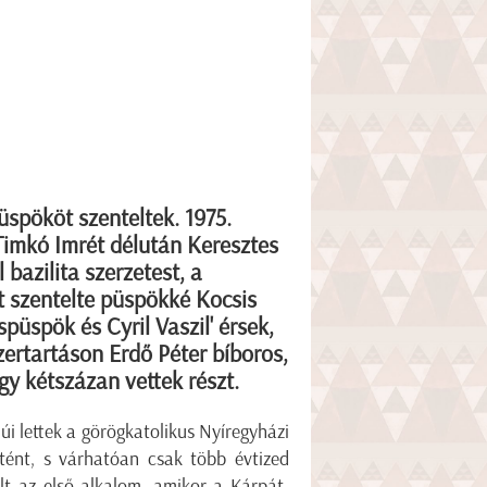
pököt szenteltek. 1975.
 Timkó Imrét délután Keresztes
bazilita szerzetest, a
 szentelte püspökké Kocsis
üspök és Cyril Vaszil' érsek,
zertartáson Erdő Péter bíboros,
y kétszázan vettek részt.
i lettek a görögkatolikus Nyíregyházi
ént, s várhatóan csak több évtized
lt az első alkalom, amikor a Kárpát-