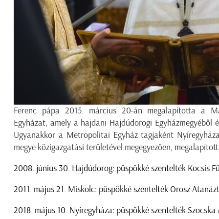
Ferenc pápa 2015. március 20-án megalapította a Mag
Egyházat, amely a hajdani Hajdúdorogi Egyházmegyéből és 
Ugyanakkor a Metropolitai Egyház tagjaként Nyíregyháza 
megye közigazgatási területével megegyezően, megalapítot
2008. június 30. Hajdúdorog: püspökké szentelték Kocsis F
2011. május 21. Miskolc: püspökké szentelték Orosz Atanáz
2018. május 10. Nyíregyháza: püspökké szentelték Szocska 