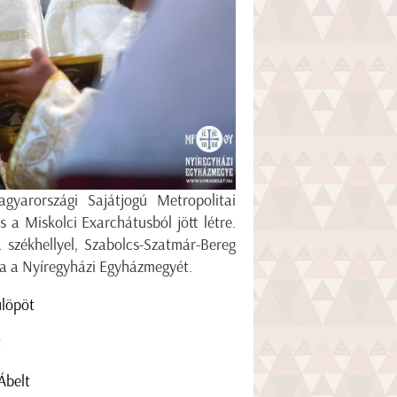
yarországi Sajátjogú Metropolitai
a Miskolci Exarchátusból jött létre.
székhellyel, Szabolcs-Szatmár-Bereg
ta a Nyíregyházi Egyházmegyét.
ülöpöt
t
Ábelt