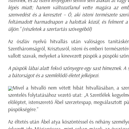
Istennek, és az isteni lényegben semmi sem alakult át vagy v
lépés miatt; hanem változatlanul vette magára az embe
szenvedést és a keresztet – Ő, aki isteni természete sze
feltámadott harmadnapon a halottak közül, és felment a
üljön.” (részletek a szertartás szövegéből)
Az ószláv nyelvű hitvallás után valóságos tanításk
Szentháromságról, Krisztusról, isteni és emberi természetérő
vallott szavak, melyeket a kinevezett püspök a püspöki szőny
A püspök lábai alatt fekvő szőnyegre egy sast hímeznek. A s
a bátorságot és a szemlélődő életet jelképezi.
Mivel a hitvalló nem vétett hibát hitvallásában, a sz
szentelés folytatásához vezető utat: „A Szentlélek kegyel
előléptet, istenszerető Ábel szerzetespap, megválasztott p
püspökségére.”
Az éltetés után Ábel atya köszöntéssel és néhány személye