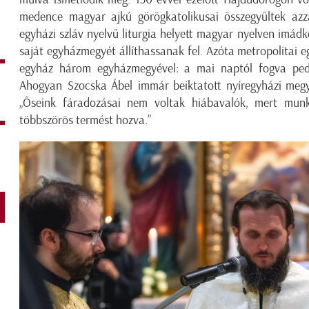
medence magyar ajkú görögkatolikusai összegyűltek azz
egyházi szláv nyelvű liturgia helyett magyar nyelven imádk
saját egyházmegyét állíthassanak fel. Azóta metropolitai 
egyház három egyházmegyével: a mai naptól fogva pedi
Ahogyan
Szocska Ábel
immár beiktatott nyíregyházi meg
„Őseink fáradozásai nem voltak hiábavalók, mert munk
többszörös termést hozva.”