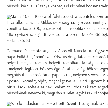
érkezett ide Máriapócsra, mint sokan mások az évszázad
püspök: kérni a Szűzanya közbenjárását bűnei bocsánatáért 
Május 10-én 10 órától folytatódott a szentelés szerta
Hivatalból a Szent Miklós-székesegyházig vezető mintegy
vonult a közel 200, érsekekből, metropolitákból, püspökö
álló egyházi szolgálattevők sora a Szent Miklós Görögka
sorfala között.
Germano Penemote atya az Apostoli Nunciatúra ügyvezet
pápa bulláját. „Szemünket Krisztus drágalátos és életadó k
helyett élet, a romlás helyett romolhatatlanság, a dics
amelynek legfőbb bölcsessége által a világ bölcsesség
meghiúsul.” - kezdődött a pápai bulla, melyben Szocska Áb
apostoli kormányzóját, meghallgatva a Keleti Egyházak K
hitvallások letétele és neki, valamint utódainak tett en
püspökének nevezte ki, megadva a keleti egyházak kánonján
Az élő adásban is közvetített Szent Liturgiának az 