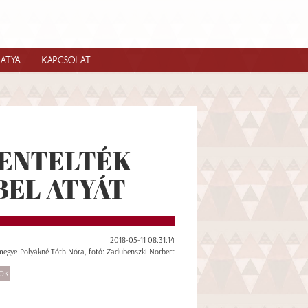
IATYA
KAPCSOLAT
ZENTELTÉK
BEL ATYÁT
2018-05-11 08:31:14
megye-Polyákné Tóth Nóra, fotó: Zadubenszki Norbert
PÖK