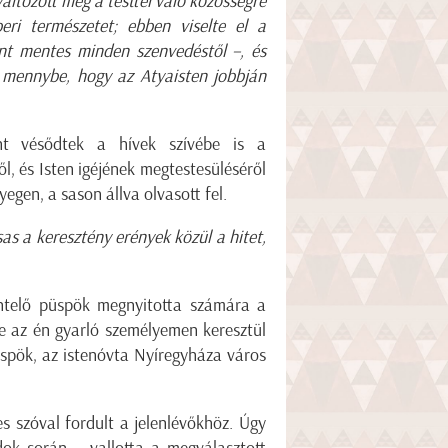
áltozott meg a testtel való közösségre
ri természetet; ebben viselte el a
rint mentes minden szenvedéstől –, és
 mennybe, hogy az Atyaisten jobbján
ént vésődtek a hívek szívébe is a
l, és Isten igéjének megtestesüléséről
egen, a sason állva olvasott fel.
as a keresztény erények közül a hitet,
entelő püspök megnyitotta számára a
me az én gyarló személyemen keresztül
üspök, az istenóvta Nyíregyháza város
s szóval fordult a jelenlévőkhöz. Úgy