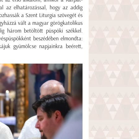
al az elhatározással, hogy az addig
ozhassák a Szent Liturgia szövegét és
egyházzá vált a magyar görögkatolikus
g három betöltött püspöki székkel.
yéspüspökként beszédében elmondta:
ájuk gyümölcse napjainkra beérett,