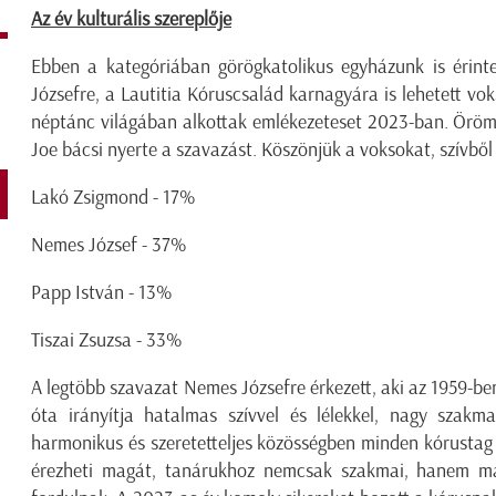
Az év kulturális szereplője
Ebben a kategóriában görögkatolikus egyházunk is érinte
Józsefre, a Lautitia Kóruscsalád karnagyára is lehetett voks
néptánc világában alkottak emlékezeteset 2023-ban. Öröm
Joe bácsi nyerte a szavazást. Köszönjük a voksokat, szívből
Lakó Zsigmond - 17%
Nemes József - 37%
Papp István - 13%
Tiszai Zsuzsa - 33%
A legtöbb szavazat Nemes Józsefre érkezett, aki az 1959-be
óta irányítja hatalmas szívvel és lélekkel, nagy szakma
harmonikus és szeretetteljes közösségben minden kórustag
érezheti magát, tanárukhoz nemcsak szakmai, hanem mag