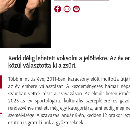
Kedd délig lehetett voksolni a jelöltekre. Az év 
közül választotta ki a zsűri.
Több mint tíz éve, 2011-ben, karácsony előtt indította útjá
az év embere választását. A kezdeményezés hamar népsz
számban vettek részt a szavazáson. Az elmúlt héten ismét
2023-as év sportolójára, kulturális szereplőjére és gaz
rendezvénye mellett még egy kategóriára, ami eddig még ne
személyisége. A szavazás január 9-én, kedden 12 órakor lez
ezúton is gratulálunk a győzteseknek!