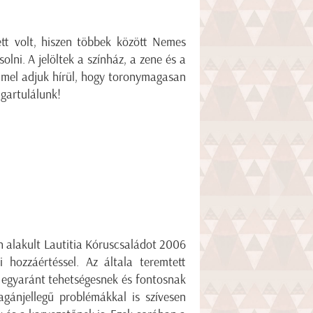
tt volt, hiszen többek között Nemes
olni. A jelöltek a színház, a zene és a
mel adjuk hírül, hogy toronymagasan
 gartulálunk!
n alakult Lautitia Kóruscsaládot 2006
i hozzáértéssel. Az általa teremtett
 egyaránt tehetségesnek és fontosnak
ánjellegű problémákkal is szívesen