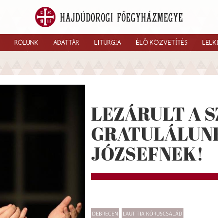
RÓLUNK
ADATTÁR
LITURGIA
ÉLŐ KÖZVETÍTÉS
LELK
LEZÁRULT A S
GRATULÁLUN
JÓZSEFNEK!
DEBRECEN
LAUTITIA KÓRUSCSALÁD