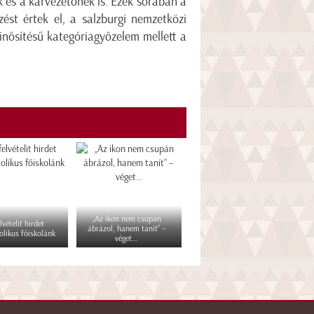
 és a karvezetőnek is. Ezek sorában a
st értek el, a salzburgi nemzetközi
inősítésű kategóriagyőzelem mellett a
„Az ikon nem csupán
lvételit hirdet
ábrázol, hanem tanít” –
olikus főiskolánk
véget...