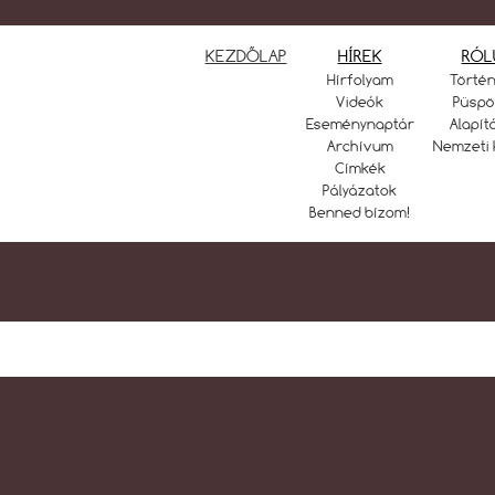
KEZDŐLAP
HÍREK
RÓL
Hírfolyam
Törté
Videók
Püspö
Eseménynaptár
Alapít
Archívum
Nemzeti 
Címkék
Pályázatok
Benned bízom!