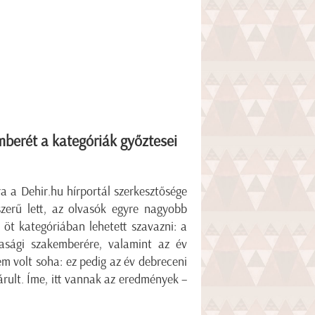
emberét a kategóriák győztesei
ra a Dehir.hu hírportál szerkesztősége
erű lett, az olvasók egyre nagyobb
 öt kategóriában lehetett szavazni: a
dasági szakemberére, valamint az év
m volt soha: ez pedig az év debreceni
árult. Íme, itt vannak az eredmények –