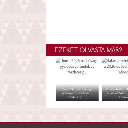
EZEKET OLVASTA MÁR?
Íme a 2026-os ifjúsági
Hálával tekintünk
gyalogos zarándoklat
2026-os Szent
részletes p...
Táborra