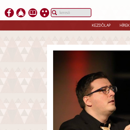
KEZDŐLAP
HÍREK