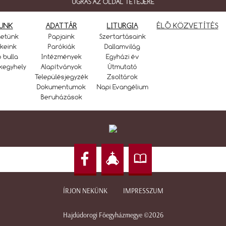
UGRÁS AZ OLDAL TETEJÉRE
UNK
ADATTÁR
LITURGIA
ÉLŐ KÖZVETÍTÉS
netünk
Papjaink
Szertartásaink
keink
Parókiák
Dallamvilág
ó bulla
Intézmények
Egyházi év
kegyhely
Alapítványok
Útmutató
Településjegyzék
Zsoltárok
Dokumentumok
Napi Evangélium
Beruházások
ÍRJON NEKÜNK
IMPRESSZUM
Hajdúdorogi Főegyházmegye ©2026