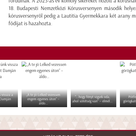
fordulnak. A 2023-as év komoly sikereket hozott a kórusnak
18. Budapesti Nemzetközi Kórusversenyen második helyezé
kórusversenyről pedig a Lautitia Gyermekkara két arany m
fődíjat is hazahozta.
 vissza a
„A te jó Lelked vezessen
"...hogy fényt vigyek oda,
Pótfe
 Damján
engem egyenes úton” –
ahol sötétség van" – elmél...
görögkat
áldo...