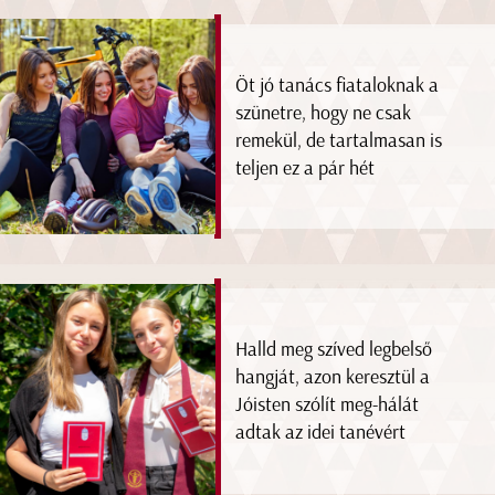
Öt jó tanács fiataloknak a
szünetre, hogy ne csak
remekül, de tartalmasan is
teljen ez a pár hét
Halld meg szíved legbelső
hangját, azon keresztül a
Jóisten szólít meg-hálát
adtak az idei tanévért