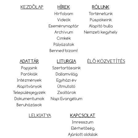
KEZDŐLAP
HÍREK
RÓLUNK
Hírfolyam
Történetünk
Videók
Püspökeink
Eseménynaptár
Alapító bulla
Archívum
Nemzeti kegyhely
Címkék
Pályázatok
Benned bízom!
ADATTÁR
LITURGIA
ÉLŐ KÖZVETÍTÉS
Papjaink
Szertartásaink
Parókiák
Dallamvilág
Intézmények
Egyházi év
Alapítványok
Útmutató
Településjegyzék
Zsoltárok
Dokumentumok
Napi Evangélium
Beruházások
LELKIATYA
KAPCSOLAT
Imresszum
Elérhetőség
Ajánlott oldalak