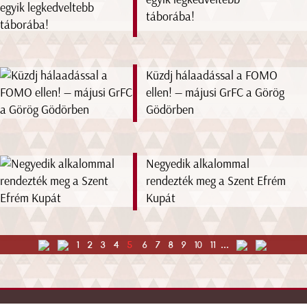
táborába!
Küzdj hálaadással a FOMO
ellen! — májusi GrFC a Görög
Gödörben
Negyedik alkalommal
rendezték meg a Szent Efrém
Kupát
1
2
3
4
5
6
7
8
9
10
11
...