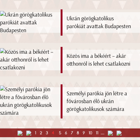
Ukrán görögkatolikus
parókiát avattak Budapesten
Közös ima a békéért – akár
otthonról is lehet csatlakozni
Személyi parókia jön létre a
fővárosban élő ukrán
görögkatolikusok számára
1
2
3
4
5
6
7
8
9
10
11
...