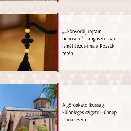
„…könyörülj rajtam,
bűnösön!” – augusztusban
ismét Jézus-ima a Rózsák
terén
A görögkatolikusság
különleges szigete – ünnep
Dunakeszin