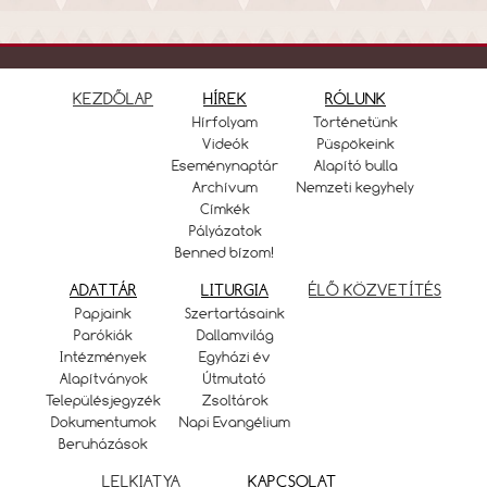
KEZDŐLAP
HÍREK
RÓLUNK
Hírfolyam
Történetünk
Videók
Püspökeink
Eseménynaptár
Alapító bulla
Archívum
Nemzeti kegyhely
Címkék
Pályázatok
Benned bízom!
ADATTÁR
LITURGIA
ÉLŐ KÖZVETÍTÉS
Papjaink
Szertartásaink
Parókiák
Dallamvilág
Intézmények
Egyházi év
Alapítványok
Útmutató
Településjegyzék
Zsoltárok
Dokumentumok
Napi Evangélium
Beruházások
LELKIATYA
KAPCSOLAT