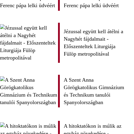
Ferenc pápa lelki üdvéért
Jézussal együtt kell átélni a
Nagyhét fájdalmait -
Előszenteltek Liturgiája
Fülöp metropolitával
A Szent Anna
Görögkatolikus Gimnázium
és Technikum tanulói
Spanyolországban
A hitoktatókon is múlik az
egyház növekedése -