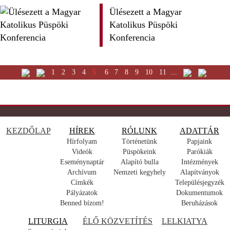
Ülésezett a Magyar
Katolikus Püspöki
Konferencia
1
2
3
4
5
6
7
8
9
10
11
...
KEZDŐLAP
HÍREK
RÓLUNK
ADATTÁR
Hírfolyam
Történetünk
Papjaink
Videók
Püspökeink
Parókiák
Eseménynaptár
Alapító bulla
Intézmények
Archívum
Nemzeti kegyhely
Alapítványok
Címkék
Településjegyzék
Pályázatok
Dokumentumok
Benned bízom!
Beruházások
LITURGIA
ÉLŐ KÖZVETÍTÉS
LELKIATYA