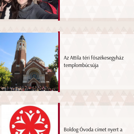
Az Attila téri főszékesegyház
templombúcsúja
Boldog Óvoda címet nyert a