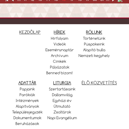
KEZDŐLAP
HÍREK
RÓLUNK
Hírfolyam
Történetünk
Videók
Püspökeink
Eseménynaptár
Alapító bulla
Archívum
Nemzeti kegyhely
Címkék
Pályázatok
Benned bízom!
ADATTÁR
LITURGIA
ÉLŐ KÖZVETÍTÉS
Papjaink
Szertartásaink
Parókiák
Dallamvilág
Intézmények
Egyházi év
Alapítványok
Útmutató
Településjegyzék
Zsoltárok
Dokumentumok
Napi Evangélium
Beruházások