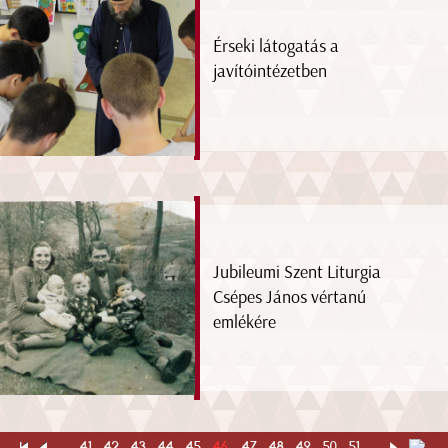
Érseki látogatás a
javítóintézetben
Jubileumi Szent Liturgia
Csépes János vértanú
emlékére
...
41
42
43
44
45
46
47
48
49
50
51
...