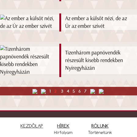
Az ember a külsőt nézi, de az
Úr az ember szívét
Tizenhárom papnövendék
részesült kisebb rendekben
Nyíregyházán
1
2
3
4
5
6
7
KEZDŐLAP
HÍREK
RÓLUNK
Hírfolyam
Történetünk