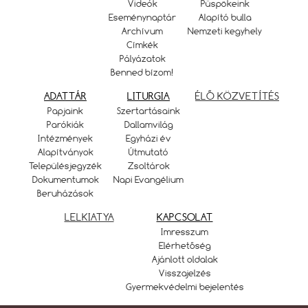
Videók
Püspökeink
Eseménynaptár
Alapító bulla
Archívum
Nemzeti kegyhely
Címkék
Pályázatok
Benned bízom!
ADATTÁR
LITURGIA
ÉLŐ KÖZVETÍTÉS
Papjaink
Szertartásaink
Parókiák
Dallamvilág
Intézmények
Egyházi év
Alapítványok
Útmutató
Településjegyzék
Zsoltárok
Dokumentumok
Napi Evangélium
Beruházások
LELKIATYA
KAPCSOLAT
Imresszum
Elérhetőség
Ajánlott oldalak
Visszajelzés
Gyermekvédelmi bejelentés