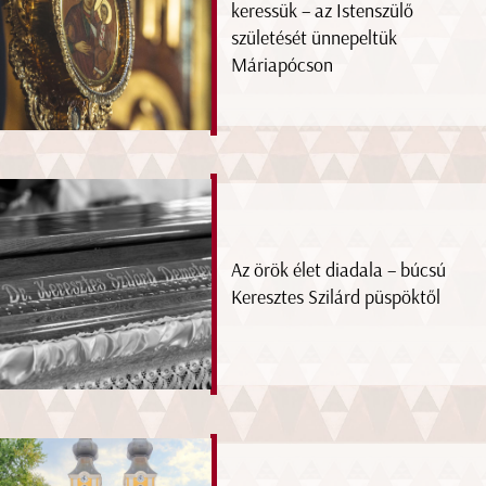
keressük – az Istenszülő
születését ünnepeltük
Máriapócson
Az örök élet diadala – búcsú
Keresztes Szilárd püspöktől