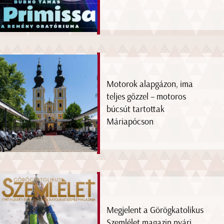
Motorok alapgázon, ima
teljes gőzzel – motoros
búcsút tartottak
Máriapócson
Megjelent a Görögkatolikus
Szemlélet magazin nyári