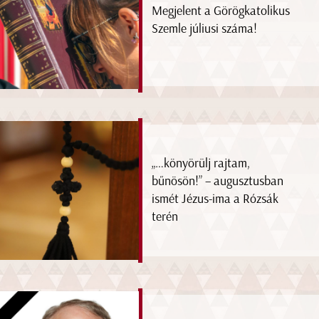
Megjelent a Görögkatolikus
Szemle júliusi száma!
„…könyörülj rajtam,
bűnösön!” – augusztusban
ismét Jézus-ima a Rózsák
terén