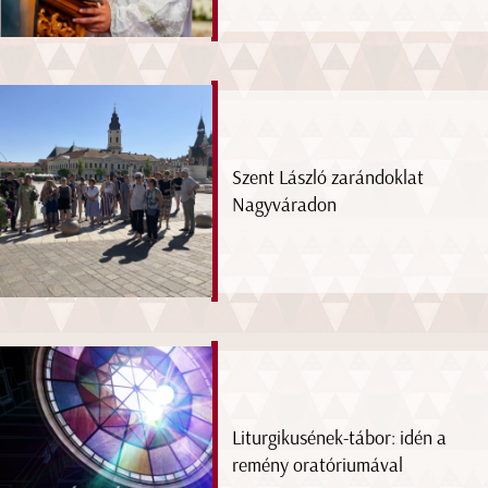
Szent László zarándoklat
Nagyváradon
Liturgikusének-tábor: idén a
remény oratóriumával