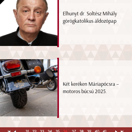
Elhunyt dr. Soltész Mihály
görögkatolikus áldozópap
Két keréken Máriapócsra –
motoros búcsú 2025.
...
31
32
33
34
35
36
37
38
39
40
41
...