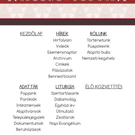
KEZDŐLAP
HÍREK
RÓLUNK
Hírfolyam
Történetünk
Videók
Püspökeink
Eseménynaptár
Alapító bulla
Archívum
Nemzeti kegyhely
Címkék
Pályázatok
Benned bízom!
ADATTÁR
LITURGIA
ÉLŐ KÖZVETÍTÉS
Papjaink
Szertartásaink
Parókiák
Dallamvilág
Intézmények
Egyházi év
Alapítványok
Útmutató
Településjegyzék
Zsoltárok
Dokumentumok
Napi Evangélium
Beruházások