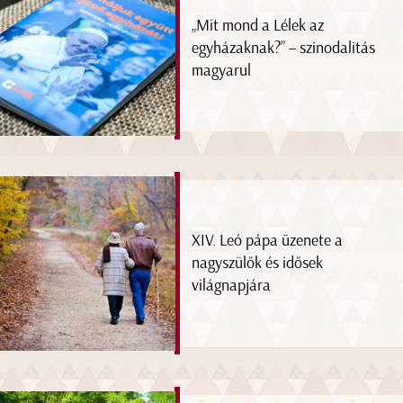
„Mit mond a Lélek az
egyházaknak?” – szinodalitás
magyarul
XIV. Leó pápa üzenete a
nagyszülők és idősek
világnapjára