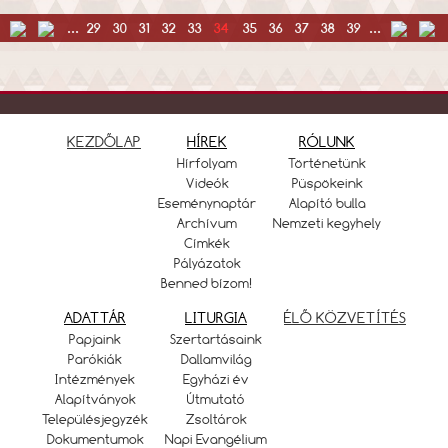
...
29
30
31
32
33
34
35
36
37
38
39
...
KEZDŐLAP
HÍREK
RÓLUNK
Hírfolyam
Történetünk
Videók
Püspökeink
Eseménynaptár
Alapító bulla
Archívum
Nemzeti kegyhely
Címkék
Pályázatok
Benned bízom!
ADATTÁR
LITURGIA
ÉLŐ KÖZVETÍTÉS
Papjaink
Szertartásaink
Parókiák
Dallamvilág
Intézmények
Egyházi év
Alapítványok
Útmutató
Településjegyzék
Zsoltárok
Dokumentumok
Napi Evangélium