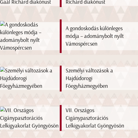
Richárd diakónust
A gondoskodás különleges
módja – adománybolt nyílt
Vámospércsen
Személyi változások a
Hajdúdorogi
Főegyházmegyében
VII. Országos
Cigánypasztorációs
Lelkigyakorlat Gyöngyösön