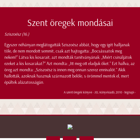
Szent öregek mondásai
Sziszoész (16.)
Egyszer néhányan meglátogatták Sziszoész abbát, hogy egy igét halljanak
tőle, de nem mondott semmit, csak azt hajtogatta: „Bocsássatok meg
nekem!” Látva kis kosarait, azt mondták tanítványának: „Miért csináljátok
ezeket a kis kosarakat?” Azt mondta: „Itt meg ott eladjuk őket.” Ezt hallva, az
öreg azt mondta: „Sziszoész is innen meg onnan szerez ennivalót.” Akik
hallották, azoknak hasznuk származott belőle, s örömmel mentek el, mert
épültek alázatosságán.
A szent öregek könyve - JEL Könyvkiadó, 2010 -
tegnapi >