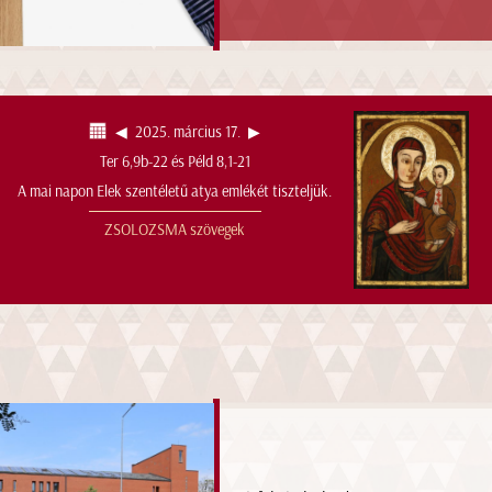
◀︎
2025. március 17.
▶︎
Ter 6,9b-22 és Péld 8,1-21
A mai napon Elek szentéletű atya emlékét tiszteljük.
ZSOLOZSMA szövegek