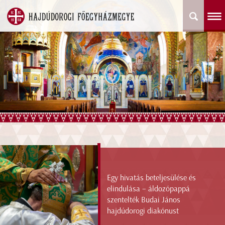
Egy hivatás beteljesülése és
elindulása – áldozópappá
szentelték Budai János
hajdúdorogi diakónust