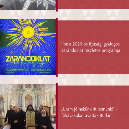
Íme a 2026-os ifjúsági gyalogos
zarándoklat részletes programja
„Uram jó nekünk itt lennünk!” –
felolvasókat avattak Budán