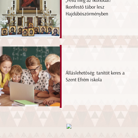
„Fesd meg az ikonodat!”
Ikonfestő tábor lesz
Hajdúböszörményben
Álláslehetőség: tanítót keres a
Szent Efrém iskola