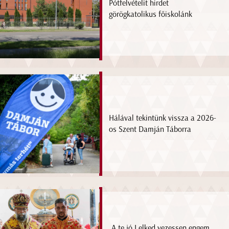
Pótfelvételit hirdet
görögkatolikus főiskolánk
Hálával tekintünk vissza a 2026-
os Szent Damján Táborra
„A te jó Lelked vezessen engem