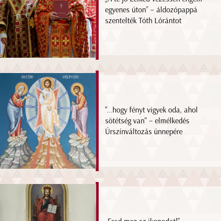
egyenes úton” – áldozópappá
szentelték Tóth Lórántot
"...hogy fényt vigyek oda, ahol
sötétség van" – elmélkedés
Úrszínváltozás ünnepére