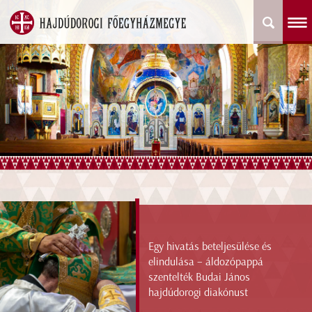
Egy hivatás beteljesülése és
elindulása – áldozópappá
szentelték Budai János
hajdúdorogi diakónust