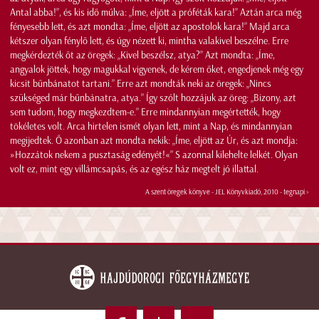
Antal abba!”, és kis idő múlva: „Íme, eljött a próféták kara!” Aztán arca még
fényesebb lett, és azt mondta: „Íme, eljött az apostolok kara!” Majd arca
kétszer olyan fénylő lett, és úgy nézett ki, mintha valakivel beszélne. Erre
megkérdezték őt az öregek: „Kivel beszélsz, atya?” Azt mondta: „Íme,
angyalok jöttek, hogy magukkal vigyenek, de kérem őket, engedjenek még egy
kicsit bűnbánatot tartani.” Erre azt mondták neki az öregek: „Nincs
szükséged már bűnbánatra, atya.” Így szólt hozzájuk az öreg: „Bizony, azt
sem tudom, hogy megkezdtem-e.” Erre mindannyian megértették, hogy
tökéletes volt. Arca hirtelen ismét olyan lett, mint a Nap, és mindannyian
megijedtek. Ő azonban azt mondta nekik: „Íme, eljött az Úr, és azt mondja:
»Hozzátok nekem a pusztaság edényét!«” S azonnal kilehelte lelkét. Olyan
volt ez, mint egy villámcsapás, és az egész ház megtelt jó illattal.
A szent öregek könyve - JEL Könyvkiadó, 2010 -
tegnapi >