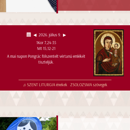
◀︎
2026. július 9.
▶︎
1Kor 7,24-35
Mt 15,12-21
A mai napon Pongrác fölszentelt vértanú emlékét
tiszteljük.
♫ SZENT LITURGIA énekek
ZSOLOZSMA szövegek