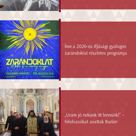
Íme a 2026-os ifjúsági gyalogos
zarándoklat részletes programja
„Uram jó nekünk itt lennünk!” –
felolvasókat avattak Budán