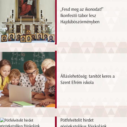
„Fesd meg az ikonodat!”
Ikonfestő tábor lesz
Hajdúböszörményben
Álláslehetőség: tanítót keres a
Szent Efrém iskola
Pótfelvételit hirdet
görögkatolikus főiskolánk