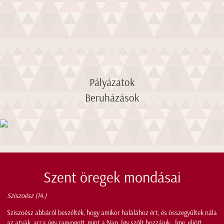
Pályázatok
Beruházások
Szent öregek mondásai
Sziszoész (14.)
Sziszoész abbáról beszélték, hogy amikor halálához ért, és összegyűltek nála
az atyák, arca úgy ragyogott, mint a Nap. Így szólt hozzájuk: „Íme, eljött