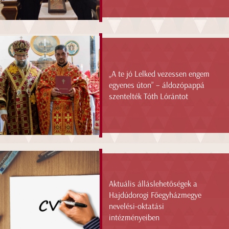
„A te jó Lelked vezessen engem
egyenes úton” – áldozópappá
szentelték Tóth Lórántot
Aktuális álláslehetőségek a
Hajdúdorogi Főegyházmegye
nevelési-oktatási
intézményeiben