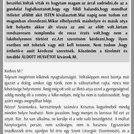
beszélni.Voltak viták és hagytam magam az árral sodródni,de az a
gondolat foglalkoztatott,hogy egy földi halandó,hogy mondhat
itéletet afölött akit ISTEN kiválasztott.Mai napig nem tudom ezt
magamban elrendezni.Mikor elhelyezték máshelyre és másik atya
lett helyette akkor ált vissza az ami az előtt volt.Jártam
rendszeresen templomba de rossz érzés volt,hogy nem a
lakóhelyemen történt ez.Azt szeretném kérdezni,hogy ilyen
esetben mit tehetek vagy mit kell tennem. Nem tudom ,hogy
érthető-e amit kérdezni szeretnék. Köszönöm a türelmét és
további ÁLDOTT HÚSVÉTOT kívánok.M.
Kedves M.!
Teljesen megértem lelkének nyugtalanságát. Voltaképpen most bántja már
igazán a dolog, amikor úgy tűnik, nem is változtathat rajta, nincs már
lehetősége helyretenni. Amíg még ott volt az illető atya ezzel a gyengeségével,
addig mindig élt a remény a lelke mélyén, még ha nem is tudatosodott, hogy
azért mégis megnyílhat feléje.
Nézze! Számunkra, keresztények számára Krisztus kegyelméből mindig
minden helyre hozható. Nem javaslom, hogy menjen és keresse föl ezt az
atyát. Bár, ha van alkalma, ne kerülje el a vele való beszélgetést. A múltat
hánytorgatni, persze, nem szükséges, nem is hasznos. Egyszerűen
imádkozzék érte, ajánljon fel érte egy Szent Liturgiát (Szentmisét), és a