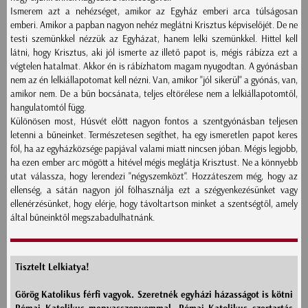
Ismerem azt a nehézséget, amikor az Egyház emberi arca túlságosan
emberi. Amikor a papban nagyon nehéz meglátni Krisztus képviselőjét. De ne
testi szemünkkel nézzük az Egyházat, hanem lelki szemünkkel. Hittel kell
látni, hogy Krisztus, aki jól ismerte az illető papot is, mégis rábízza ezt a
végtelen hatalmat. Akkor én is rábízhatom magam nyugodtan. A gyónásban
nem az én lelkiállapotomat kell nézni. Van, amikor "jól sikerül" a gyónás, van,
amikor nem. De a bűn bocsánata, teljes eltörélese nem a lelkiállapotomtől,
hangulatomtól függ.
Különösen most, Húsvét előtt nagyon fontos a szentgyónásban teljesen
letenni a bűneinket. Természetesen segíthet, ha egy ismeretlen papot keres
föl, ha az egyházközsége papjával valami miatt nincsen jóban. Mégis legjobb,
ha ezen ember arc mögött a hitével mégis meglátja Krisztust. Ne a könnyebb
utat válassza, hogy lerendezi "négyszemközt". Hozzáteszem még, hogy az
ellenség, a sátán nagyon jól fölhasználja ezt a szégyenkezésünket vagy
ellenérzésünket, hogy elérje, hogy távoltartson minket a szentségtől, amely
által bűneinktől megszabadulhatnánk.
Tisztelt Lelkiatya!
Görög Katolikus férfi vagyok. Szeretnék egyházi házasságot is kötni