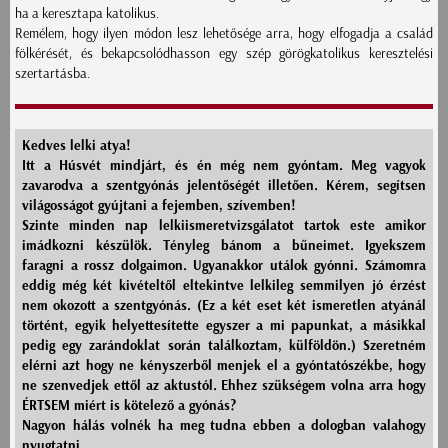
ha a keresztapa katolikus.
Remélem, hogy ilyen módon lesz lehetősége arra, hogy elfogadja a család
fölkérését, és bekapcsolódhasson egy szép görögkatolikus keresztelési
szertartásba.
Kedves lelki atya!
Itt a Húsvét mindjárt, és én még nem gyóntam. Meg vagyok
zavarodva a szentgyónás jelentőségét illetően. Kérem, segítsen
világosságot gyújtani a fejemben, szívemben!
Szinte minden nap lelkiismeretvizsgálatot tartok este amikor
imádkozni készülök. Tényleg bánom a bűneimet. Igyekszem
faragni a rossz dolgaimon. Ugyanakkor utálok gyónni. Számomra
eddig még két kivételtől eltekintve lelkileg semmilyen jó érzést
nem okozott a szentgyónás. (Ez a két eset két ismeretlen atyánál
történt, egyik helyettesítette egyszer a mi papunkat, a másikkal
pedig egy zarándoklat során találkoztam, külföldön.) Szeretném
elérni azt hogy ne kényszerből menjek el a gyóntatószékbe, hogy
ne szenvedjek ettől az aktustól. Ehhez szükségem volna arra hogy
ÉRTSEM miért is kötelező a gyónás?
Nagyon hálás volnék ha meg tudna ebben a dologban valahogy
nyugtatni.