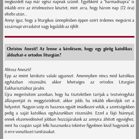
megkezdett nap már egész napnak számít. Egyébként a "harmadnapra" is
inkább erre az értelmezésre késztet, mint arra, hogy három nap (72 óra)
eltelte után...
Annyi igaz, hogy a liturgikus ünneplésben éppen ezért érdemes megvárni a
vasárnapi virradatot vagy legalább az éjfélt.
Christos Anesti! Az lenne a kérdésem, hogy egy görög katolikus
áldozhat-e ortodox liturgián?
Alitosz Aneszti!
Épp az imént kérdezte valaki ugyanezt. Amennyiben nincs mód katolikus
egyházban részesülni, akkor lehetséges az ortodox Liturgián
Eukharisztiához járulni.
Újra megerősítem azonban, hogy ha tiszteletben tartjuk a testvéregyház
álláspontját és meggyőződését, akkor jobb, ha inkább elkerüljük ezt a
helyzetet. Nagyon szép és hasznos együtt imádkozni velük, a szentségekben
pedig a saját katolikus egyházunkban részesülni. Ezzel a fájó hiánnyal,
ennek elszenvedésével jobban hozzájárulunk az annyira áhított egységhez,
mint ha csupán saját lelki hasznunkra tekintve figyelmen kívül hagynánk az
ő erre vonatkozó tanításukat.