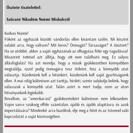
Őszinte tisztelettel:
Szűcsné Nikodém Noémi Miskolcról
Kedves Noémi!
Főként az egyházak közötti vándorlás ellen kívántam szólni. Mi késztet
valakit arra, hogy váltson? Mit keres? Önmagát? Társaságot? A Jóistent?
Ha ez utóbbit, akkor a saját egyházának az elhagyása fölér egy tagadással.
Miszerint tettével azt állítja, hogy ott nem található meg. Ez súlyos
állásfoglalás! Ha azt mondja, hogy a másik gyülekezetben könnyebben
megtalálja, ezzel pedig önmagára tesz ítéletet, hisz a könnyebb utat
választja. Küzdenünk kell a hitünkért, küzdenünk kell saját gyarlóságaink
ellen. A mai világ különösen azt tanítja, hirdeti, szinte sulykolja belénk, hogy
válasszuk a könnyebb utat. Talán azért is mert tudja, ezen az úton
hitványodunk leginkább.
Bevallom, az "amerikai-ízű" gyülekezetekért különösen nem lelkesedem.
Vajon van-e szükség efféle számtalan, újabb és újabb alapításra és azok
importálására? Mindenkit arra buzdítok, élje meg a hitét és az Istennel való
kapcsolatát a saját közösségében.