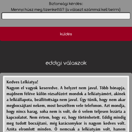
Biztonsági kérdés:
Mennyi húsz meg tizenkettő? (a választ számmal kell beírni)
küldés
eddigi válaszok
Kedves Lelkiatya!
Nagyon el vagyok keseredve. A helyzet nem javul. Több hónapja,
majdnem féléve külön rózsafűzért mondok a lelkiatyámért, akinek
a lelkiállapota, beállítottsága nem javul. Úgy tűnik, hogy nem akar
megbocsájtani nekem, most beszéltem vele telefonon. Azt mondja,
hogy nincs harag, soha nem is volt, de ő velem teljesen lezárta a
kapcsolatot. Nem értem, hogy ez, hogy történhetett. Eddig mindig
meg tudott bocsájtani, még karácsonykor is nagyon kedves volt.
Azóta elromlott minden. Ő nemcsak a lelkiatyám volt, hanem