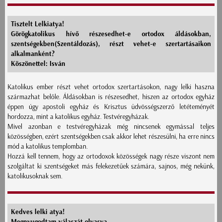
Tisztelt Lelkiatya!
Görögkatolikus hívő részesedhet-e ortodox áldásokban,
szentségekben(Szentáldozás), részt vehet-e szertartásaikon
alkalmanként?
Köszönettel: Isván
Katolikus ember részt vehet ortodox szertartásokon, nagy lelki haszna
származhat belőle. Áldásokban is részesedhet, hiszen az ortodox egyház
éppen úgy apostoli egyház és Krisztus üdvösségszerző letéteményét
hordozza, mint a katolikus egyház. Testvéregyházak.
Mivel azonban e testvéregyházak még nincsenek egymással teljes
közösségben, ezért szentségekben csak akkor lehet részesülni, ha erre nincs
mód a katolikus templomban.
Hozzá kell tennem, hogy az ortodoxok közösségek nagy része viszont nem
szolgáltat ki szentségeket más felekezetűek számára, sajnos, még nekünk,
katolikusoknak sem.
Kedves lelki atya!
Megnyugodtam válaszát olvasva.