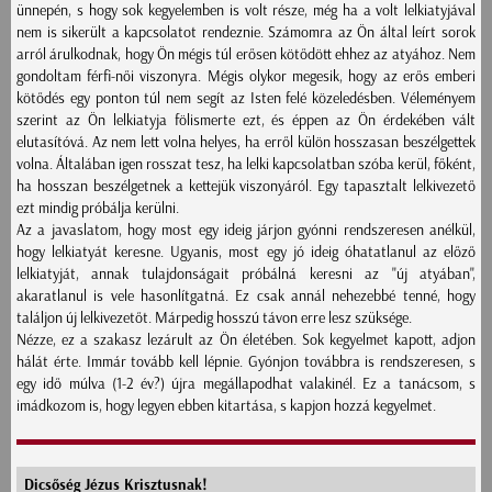
ünnepén, s hogy sok kegyelemben is volt része, még ha a volt lelkiatyjával
nem is sikerült a kapcsolatot rendeznie. Számomra az Ön által leírt sorok
arról árulkodnak, hogy Ön mégis túl erősen kötődött ehhez az atyához. Nem
gondoltam férfi-női viszonyra. Mégis olykor megesik, hogy az erős emberi
kötődés egy ponton túl nem segít az Isten felé közeledésben. Véleményem
szerint az Ön lelkiatyja fölismerte ezt, és éppen az Ön érdekében vált
elutasítóvá. Az nem lett volna helyes, ha erről külön hosszasan beszélgettek
volna. Általában igen rosszat tesz, ha lelki kapcsolatban szóba kerül, főként,
ha hosszan beszélgetnek a kettejük viszonyáról. Egy tapasztalt lelkivezető
ezt mindig próbálja kerülni.
Az a javaslatom, hogy most egy ideig járjon gyónni rendszeresen anélkül,
hogy lelkiatyát keresne. Ugyanis, most egy jó ideig óhatatlanul az előző
lelkiatyját, annak tulajdonságait próbálná keresni az "új atyában",
akaratlanul is vele hasonlítgatná. Ez csak annál nehezebbé tenné, hogy
találjon új lelkivezetőt. Márpedig hosszú távon erre lesz szüksége.
Nézze, ez a szakasz lezárult az Ön életében. Sok kegyelmet kapott, adjon
hálát érte. Immár tovább kell lépnie. Gyónjon továbbra is rendszeresen, s
egy idő múlva (1-2 év?) újra megállapodhat valakinél. Ez a tanácsom, s
imádkozom is, hogy legyen ebben kitartása, s kapjon hozzá kegyelmet.
Dicsőség Jézus Krisztusnak!