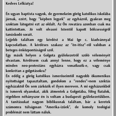
Kedves Lelkiatya!
Én ugyan baptista vagyok, de gyermekeim görög katolikus iskolába
járnak, ezért, hogy "képben legyek" az egyházról, gyakran meg
szoktam látogatni ezt az oldalt. Az Ön rovatára azonban csak ma
kattintottam. Jó volt olvasni Istentől kapott bölcsességről
tanúskodó sorait.
Lejjebb találtam egy kérdést a Mai Ige c. kiadvánnyal
kapcsolatban. A kérdéses szakasz az "én-itisz"-ről valóban a
beteges énközpontúságról szól.
Egy másik helyen a Golgota gyülekezetről szóló véleményét
olvastam. Kérdésem csak annyi lenne, hogy ez a véleménye
minden neo-protestáns egyházra vonatkozik-e, vagy csak
konkrétan a golgotásokra?
Én eddig a görög katolikus ismerőseimtől nagyobb ökumenikus
nyitottságot tapasztaltam, gondolom a "rendes"=nem szektás
egyházaktól Ön sem zárkózik el ilyen mereven. A mi egyházunkból
is ismerek olyanokat, akik átmentek a Golgotába, főleg fiatalok,
régebben néhányszor én is voltam a budapesti gyülekezetükben.
A tanításukat nagyon biblikusnak találtam, bár a keretek
számomra túlságosan "Amerika-ízűek", de komoly teológiai
problémát nem láttam náluk.