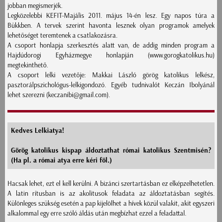
jobban megismerjék.
Legközelebbi KEFIT-Majális 2011. május 14-én lesz. Egy napos túra a
Bükkben. A tervek szerint havonta lesznek olyan programok amelyek
lehetőséget teremtenek a csatlakozásra.
A csoport honlapja szerkesztés alatt van, de addig minden program a
Hajdúdorogi Egyházmegye honlapján (www.gorogkatolikus.hu)
megtekinthető.
A csoport lelki vezetője: Makkai László görög katolikus lelkész,
pasztorálpszichológus-lelkigondozó. Egyéb tudnivalót Keczán Ibolyánál
lehet szerezni (keczanibi@gmail.com).
Kedves Lelkiatya!
Görög katolikus kispap áldoztathat római katolikus Szentmisén?
(Ha pl. a római atya erre kéri föl.)
Hacsak lehet, ezt el kell kerülni. A bizánci szertartásban ez elképzelhetetlen.
A latin rítusban is az akolitusok feladata az áldoztatásban segítés.
Különleges szükség esetén a pap kijelölhet a hívek közül valakit, akit egyszeri
alkalommal egy erre szóló áldás után megbízhat ezzel a feladattal.