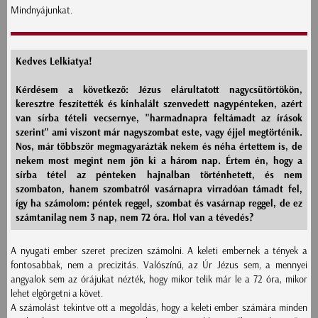
Mindnyájunkat.
Kedves Lelkiatya!
Kérdésem a következő: Jézus elárultatott nagycsütörtökön,
keresztre feszítették és kínhalált szenvedett nagypénteken, azért
van sírba tételi vecsernye, "harmadnapra feltámadt az írások
szerint" ami viszont már nagyszombat este, vagy éjjel megtörténik.
Nos, már többször megmagyarázták nekem és néha értettem is, de
nekem most megint nem jön ki a három nap. Értem én, hogy a
sírba tétel az pénteken hajnalban történhetett, és nem
szombaton, hanem szombatról vasárnapra virradóan támadt fel,
így ha számolom: péntek reggel, szombat és vasárnap reggel, de ez
számtanilag nem 3 nap, nem 72 óra. Hol van a tévedés?
A nyugati ember szeret precízen számolni. A keleti embernek a tények a
fontosabbak, nem a precizitás. Valószínű, az Úr Jézus sem, a mennyei
angyalok sem az órájukat nézték, hogy mikor telik már le a 72 óra, mikor
lehet elgörgetni a követ.
A számolást tekintve ott a megoldás, hogy a keleti ember számára minden