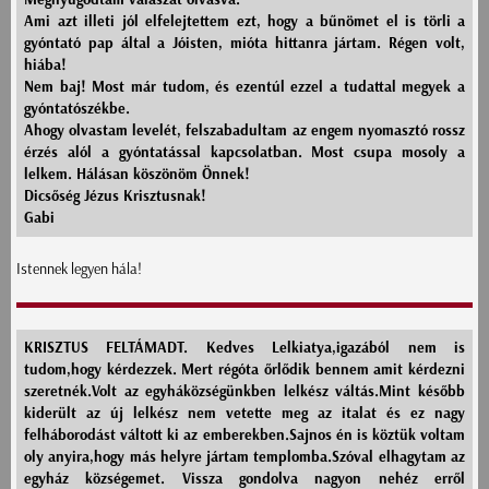
Ami azt illeti jól elfelejtettem ezt, hogy a bűnömet el is törli a
gyóntató pap által a Jóisten, mióta hittanra jártam. Régen volt,
hiába!
Nem baj! Most már tudom, és ezentúl ezzel a tudattal megyek a
gyóntatószékbe.
Ahogy olvastam levelét, felszabadultam az engem nyomasztó rossz
érzés alól a gyóntatással kapcsolatban. Most csupa mosoly a
lelkem. Hálásan köszönöm Önnek!
Dicsőség Jézus Krisztusnak!
Gabi
Istennek legyen hála!
KRISZTUS FELTÁMADT. Kedves Lelkiatya,igazából nem is
tudom,hogy kérdezzek. Mert régóta őrlődik bennem amit kérdezni
szeretnék.Volt az egyháközségünkben lelkész váltás.Mint később
kiderült az új lelkész nem vetette meg az italat és ez nagy
felháborodást váltott ki az emberekben.Sajnos én is köztük voltam
oly anyira,hogy más helyre jártam templomba.Szóval elhagytam az
egyház községemet. Vissza gondolva nagyon nehéz erről