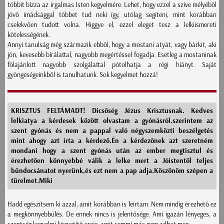
többit bízza az irgalmas Isten kegyelmére. Lehet, hogy ezzel a szíve mélyéből
jövő imádsággal többet tud neki így, utólag segíteni, mint korábban
cselekvően tudott volna. Higgye el, ezzel eleget tesz a lelkiismereti
kötelességének.
Annyi tanulság még származik ebből, hogy a mostani atyát, vagy bárkit, aki
jön, kevesebb bírálattal, nagyobb megértéssel fogadja. Esetleg a mostaninak
fölajánlott nagyobb szolgálattal pótolhatja a régi hiányt. Saját
gyöngeségeinkből is tanulhatunk. Sok kegyelmet hozzá!
KRISZTUS FELTÁMADT! Dicsőség Jézus Krisztusnak. Kedves
lelkiatya a kérdesek között olvastam a gyónásról.szerintem az
szent gyónás és nem a pappal való négyszemközti beszélgetés
mint ahogy azt írta a kérdező.Én a kérdezőnek azt szeretném
mondani hogy a szent gyónás után az ember megtisztul és
érezhetően könnyebbé válik a lelke mert a Jóistentöl teljes
bűndocsánatot nyerünk,és ezt nem a pap adja.Köszönöm szépen a
türelmet.Miki
Hadd egészítsem ki azzal, amit korábban is leírtam. Nem mindig érezhető ez
a megkönnyebbülés. De ennek nincs is jelentősége. Ami igazán lényeges, a