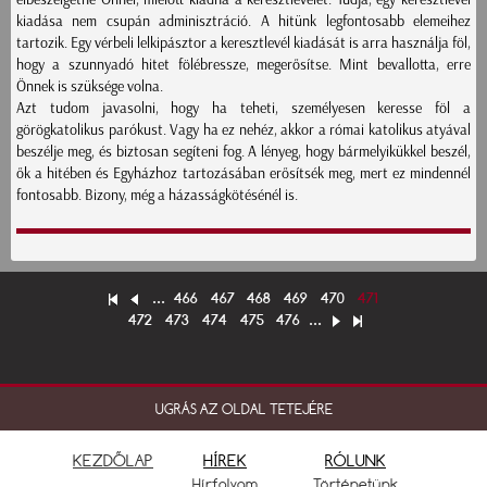
kiadása nem csupán adminisztráció. A hitünk legfontosabb elemeihez
tartozik. Egy vérbeli lelkipásztor a keresztlevél kiadását is arra használja föl,
hogy a szunnyadó hitet fölébressze, megerősítse. Mint bevallotta, erre
Önnek is szüksége volna.
Azt tudom javasolni, hogy ha teheti, személyesen keresse föl a
görögkatolikus parókust. Vagy ha ez nehéz, akkor a római katolikus atyával
beszélje meg, és biztosan segíteni fog. A lényeg, hogy bármelyikükkel beszél,
ők a hitében és Egyházhoz tartozásában erősítsék meg, mert ez mindennél
fontosabb. Bizony, még a házasságkötésénél is.
...
466
467
468
469
470
471
472
473
474
475
476
...
UGRÁS AZ OLDAL TETEJÉRE
KEZDŐLAP
HÍREK
RÓLUNK
Hírfolyam
Történetünk