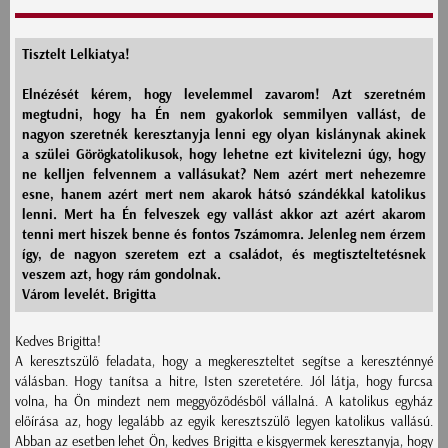
Tisztelt Lelkiatya!
Elnézését kérem, hogy levelemmel zavarom! Azt szeretném
megtudni, hogy ha Én nem gyakorlok semmilyen vallást, de
nagyon szeretnék keresztanyja lenni egy olyan kislánynak akinek
a szülei Görögkatolikusok, hogy lehetne ezt kivitelezni úgy, hogy
ne kelljen felvennem a vallásukat? Nem azért mert nehezemre
esne, hanem azért mert nem akarok hátsó szándékkal katolikus
lenni. Mert ha Én felveszek egy vallást akkor azt azért akarom
tenni mert hiszek benne és fontos 7számomra. Jelenleg nem érzem
így, de nagyon szeretem ezt a családot, és megtiszteltetésnek
veszem azt, hogy rám gondolnak.
Várom levelét. Brigitta
Kedves Brigitta!
A keresztszülő feladata, hogy a megkereszteltet segítse a kereszténnyé
válásban. Hogy tanítsa a hitre, Isten szeretetére. Jól látja, hogy furcsa
volna, ha Ön mindezt nem meggyőződésből vállalná. A katolikus egyház
előírása az, hogy legalább az egyik keresztszülő legyen katolikus vallású.
Abban az esetben lehet Ön, kedves Brigitta e kisgyermek keresztanyja, hogy