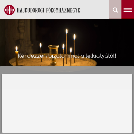
Kérdezzen bizalommal a lelkiatyától!