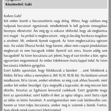
Köszönettel: Gabi
Kedves Gabi!
Két ember között a bocsánatkérés nagy dolog. Ahhoz, hogy valóban meg
tudjanak bocsánati egymásnak, mindkettőnek le kell győznie önmagában
bizonyos ellenérzést. Ám még így is sokszor előfordul, hogy aki megbántva
érzi magát - ha próbál is megbocsátani - még jó darabig hordozza magában
a sérelmet. Mi, emberek ilyenek vagyunk. Az Isten megbocsátása egészen
más. Ha valaki Őhozzá fordul, hogy bánom, akkor nem csupán jóindulatúan
megbocsát és nem haragszik többé. Ilyenről szó sincs, hiszen addig sem
haragudott! Az Isten bocsánata azt jelenti, hogy el van törölve a bűn, egész
egyszerűen megsemmisül. Az ember tökéletesen tiszta lappal indul. Az Isten
bocsánata tökéletes gyógyítás.
Ezért küldte apostolait, hogy föloldozzák a bűnöket: ... amit föloldotok a
földön, föl lesz oldva a mennyben is (Mt 16,19; 18,18; kk). Ha bűnbánó szívvel
imádkozom, föl is tárom, amiket vétettem, ez még csak ahhoz hasonló, mint
amikor két ember beszélget. Újra megnyílik a kapcsolat, de még nincsen bűn
eltörlés. Krisztus az Egyházon keresztül cselekszik. Ezért gyűjtötte maga
köré az apostolokat, ezért küldte el őket az egész világra, ezért bízta rájuk
az oldás és kötés hatalmát. A szentgyónásban nem csak bűnbevallás van,
hanem az Isten teljes bocsánata, amikor meg is szűnnek a bűnök. Fontos,
hogy éljünk ennek nagyszerű lehetőségével.