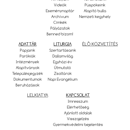
Videók
Püspökeink
Eseménynaptár
Alapító bulla
Archívum
Nemzeti kegyhely
Címkék
Pályázatok
Benned bízom!
ADATTÁR
LITURGIA
ÉLŐ KÖZVETÍTÉS
Papjaink
Szertartásaink
Parókiák
Dallamvilág
Intézmények
Egyházi év
Alapítványok
Útmutató
Településjegyzék
Zsoltárok
Dokumentumok
Napi Evangélium
Beruházások
LELKIATYA
KAPCSOLAT
Imresszum
Elérhetőség
Ajánlott oldalak
Visszajelzés
Gyermekvédelmi bejelentés