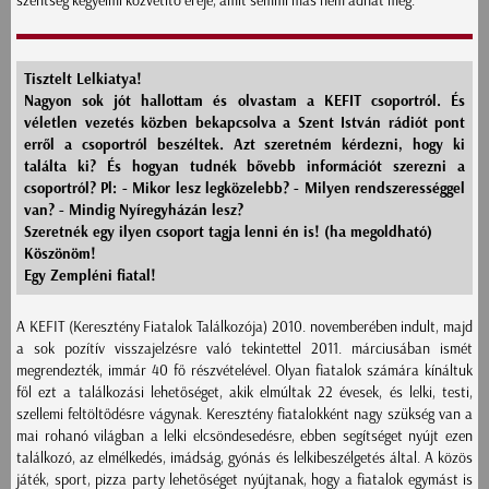
szentség kegyelmi közvetítő ereje, amit semmi más nem adhat meg.
Tisztelt Lelkiatya!
Nagyon sok jót hallottam és olvastam a KEFIT csoportról. És
véletlen vezetés közben bekapcsolva a Szent István rádiót pont
erről a csoportról beszéltek. Azt szeretném kérdezni, hogy ki
találta ki? És hogyan tudnék bővebb információt szerezni a
csoportról? Pl: - Mikor lesz legközelebb? - Milyen rendszerességgel
van? - Mindig Nyíregyházán lesz?
Szeretnék egy ilyen csoport tagja lenni én is! (ha megoldható)
Köszönöm!
Egy Zempléni fiatal!
A KEFIT (Keresztény Fiatalok Találkozója) 2010. novemberében indult, majd
a sok pozítív visszajelzésre való tekintettel 2011. márciusában ismét
megrendezték, immár 40 fő részvételével. Olyan fiatalok számára kínáltuk
fől ezt a találkozási lehetőséget, akik elmúltak 22 évesek, és lelki, testi,
szellemi feltöltődésre vágynak. Keresztény fiatalokként nagy szükség van a
mai rohanó világban a lelki elcsöndesedésre, ebben segítséget nyújt ezen
találkozó, az elmélkedés, imádság, gyónás és lelkibeszélgetés által. A közös
játék, sport, pizza party lehetőséget nyújtanak, hogy a fiatalok egymást is