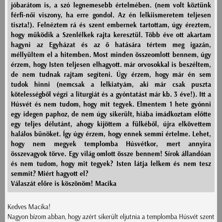
jóbarátom is, a szó legnemesebb értelmében. (nem volt köztünk
férfi-női viszony, ha erre gondol. Az én lelkiismeretem teljesen
tiszta!). Felnéztem rá és szent embernek tartottam, úgy éreztem,
hogy működik a Szenlélkek rajta keresztül. Több éve ott akartam
hagyni az Egyházat és az ő hatására tértem meg igazán,
méllyültem el a hitemben. Most minden összeomlott bennem, úgy
érzem, hogy Isten teljesen elhagyott. már orvosokkal is beszéltem,
de nem tudnak rajtam segíteni. Úgy érzem, hogy már én sem
tudok hinni (nemcsak a lelkiatyám, aki már csak puszta
kötelességből végzi a liturgiát és a gyóntatást már kb. 3 éve!). Itt a
Húsvét és nem tudom, hogy mit tegyek. Elmentem 1 hete gyónni
egy idegen paphoz, de nem úgy sikerült, hiába imádkoztam előtte
egy teljes délutánt, ahogy kijöttem a fülkéből, újra elkövettem
halálos bűnöket. Így úgy érzem, hogy ennek semmi értelme. Lehet,
hogy nem megyek templomba Húsvétkor, mert annyira
összevagyok törve. Egy világ omlott össze bennem! Sírok állandóan
és nem tudom, hogy mit tegyek? Isten látja lelkem és nem tesz
semmit? Miért hagyott el?
Válaszát előre is köszönöm! Macika
Kedves Macika!
Nagyon bízom abban, hogy azért sikerült eljutnia a templomba Húsvét szent