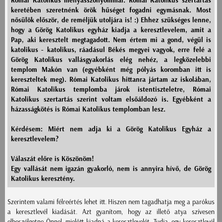
Római Katolikus menyasszonyommal. Római Katolikus szertartás
keretében szeretnénk örök hűséget fogadni egymásnak. Most
nősülök először, de reméljük utoljára is! :) Ehhez szükséges lenne,
hogy a Görög Katolikus egyház kiadja a keresztlevelem, amit a
Pap, aki keresztelt megtagadott. Nem értem mi a gond, végül is
katolikus - katolikus, ráadásul Békés megyei vagyok, erre felé a
Görög Katolikus vallásgyakorlás elég nehéz, a legközelebbi
templom Makón van (egyébként még pólyás koromban itt is
kereszteltek meg). Római Katolikus hittanra jártam az iskolában,
Római Katolikus templomba járok istentiszteletre, Római
Katolikus szertartás szerint voltam elsőáldozó is. Egyébként a
házasságkötés is Római Katolikus templomban lesz.
Kérdésem: Miért nem adja ki a Görög Katolikus Egyház a
keresztlevelem?
Válaszát előre is Köszönöm!
Egy vallását nem igazán gyakorló, nem is annyira hívő, de Görög
Katolikus keresztény.
Szerintem valami félreértés lehet itt. Hiszen nem tagadhatja meg a parókus
a keresztlevél kiadását. Azt gyanítom, hogy az illető atya szívesen
elbeszélgetne Önnel, mielőtt kiadná a keresztlevelét. Tudja, egy keresztlevél