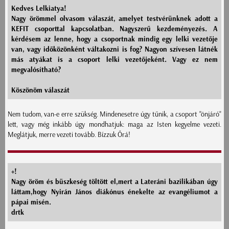
Kedves Lelkiatya!
Nagy örömmel olvasom válaszát, amelyet testvérünknek adott a
KEFIT csoporttal kapcsolatban. Nagyszerű kezdeményezés. A
kérdésem az lenne, hogy a csoportnak mindig egy lelki vezetője
van, vagy időközönként váltakozni is fog? Nagyon szívesen látnék
más atyákat is a csoport lelki vezetőjeként. Vagy ez nem
megvalósítható?
Köszönöm válaszát
Nem tudom, van-e erre szükség. Mindenesetre úgy tűnik, a csoport "önjáró"
lett, vagy még inkább úgy mondhatjuk: maga az Isten kegyelme vezeti.
Meglátjuk, merre vezeti tovább. Bízzuk Őrá!
+!
Nagy öröm és büszkeség töltött el,mert a Lateráni bazilikában úgy
láttam,hogy Nyirán János diákónus énekelte az evangéliumot a
pápai misén.
drtk