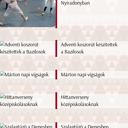
Nyíradonyban
Adventi koszorút készítettek
a Bazilosok
Márton napi vígságok
Hittanverseny
középiskolásoknak
Szalagtűző a Dienesben