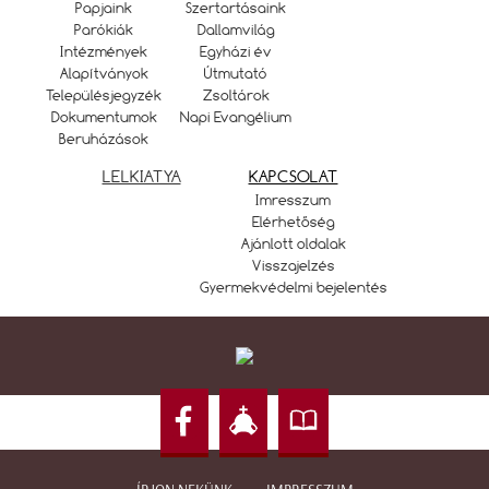
Papjaink
Szertartásaink
Parókiák
Dallamvilág
Intézmények
Egyházi év
Alapítványok
Útmutató
Településjegyzék
Zsoltárok
Dokumentumok
Napi Evangélium
Beruházások
LELKIATYA
KAPCSOLAT
Imresszum
Elérhetőség
Ajánlott oldalak
Visszajelzés
Gyermekvédelmi bejelentés