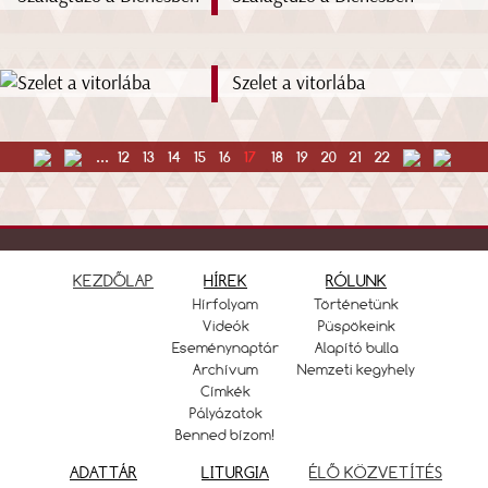
Szelet a vitorlába
...
12
13
14
15
16
17
18
19
20
21
22
KEZDŐLAP
HÍREK
RÓLUNK
Hírfolyam
Történetünk
Videók
Püspökeink
Eseménynaptár
Alapító bulla
Archívum
Nemzeti kegyhely
Címkék
Pályázatok
Benned bízom!
ADATTÁR
LITURGIA
ÉLŐ KÖZVETÍTÉS