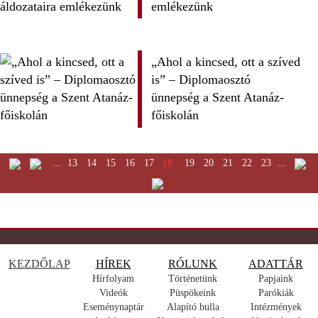
emlékezünk
„Ahol a kincsed, ott a szíved
is” – Diplomaosztó
ünnepség a Szent Atanáz-
főiskolán
...
13
14
15
16
17
18
19
20
21
22
23
...
KEZDŐLAP
HÍREK
RÓLUNK
ADATTÁR
Hírfolyam
Történetünk
Papjaink
Videók
Püspökeink
Parókiák
Eseménynaptár
Alapító bulla
Intézmények