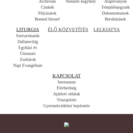
Archívum
Nemzeti kegyhely
Alapítványok
Címkék
Településjegyzék
Pályázatok
Dokumentumok
Benned bízom!
Beruházások
LITURGIA
ÉLŐ KÖZVETÍTÉS
LELKIATYA
Szertartásaink
Dallamvilág
Egyházi év
Útmutató
Zsoltárok
Napi Evangélium
KAPCSOLAT
Imresszum
Elérhetőség
Ajánlott oldalak
Visszajelzés
Gyermekvédelmi bejelentés