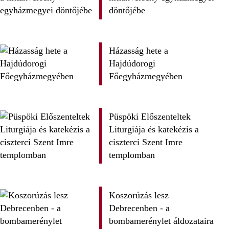
döntőjébe
Házasság hete a
Hajdúdorogi
Főegyházmegyében
Püspöki Előszenteltek
Liturgiája és katekézis a
ciszterci Szent Imre
templomban
Koszorúzás lesz
Debrecenben - a
bombamerénylet áldozataira