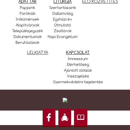
ADATTÁR
LITURGIA
ÉLŐ KÖZVETÍTÉS
Papjaink
Szertartásaink
Parókiák
Dallamvilág
Intézmények
Egyházi év
Alapítványok
Útmutató
Településjegyzék
Zsoltárok
Dokumentumok
Napi Evangélium
Beruházások
LELKIATYA
KAPCSOLAT
Imresszum
Elérhetőség
Ajánlott oldalak
Visszajelzés
Gyermekvédelmi bejelentés