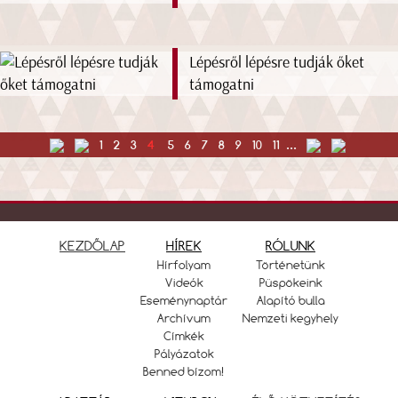
Lépésről lépésre tudják őket
támogatni
1
2
3
4
5
6
7
8
9
10
11
...
KEZDŐLAP
HÍREK
RÓLUNK
Hírfolyam
Történetünk
Videók
Püspökeink
Eseménynaptár
Alapító bulla
Archívum
Nemzeti kegyhely
Címkék
Pályázatok
Benned bízom!