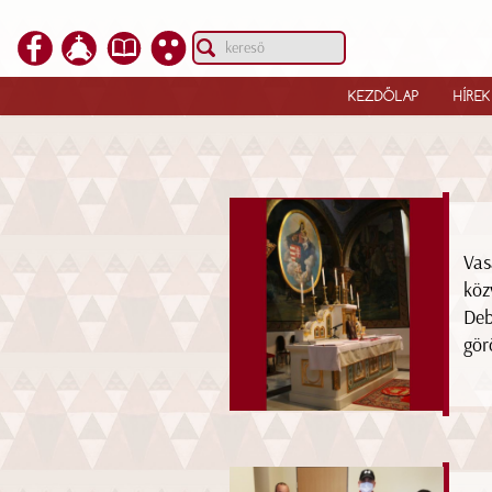
KEZDŐLAP
HÍREK
Vas
köz
Deb
gör