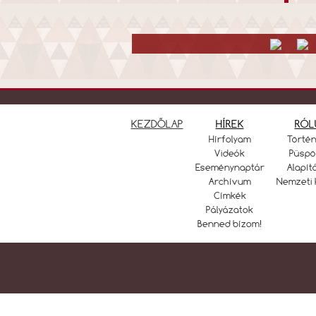
KEZDŐLAP
HÍREK
RÓL
Hírfolyam
Törté
Videók
Püspö
Eseménynaptár
Alapít
Archívum
Nemzeti 
Címkék
Pályázatok
Benned bízom!