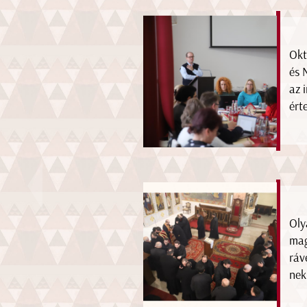
Okt
és 
az 
ért
Oly
mag
ráv
nek