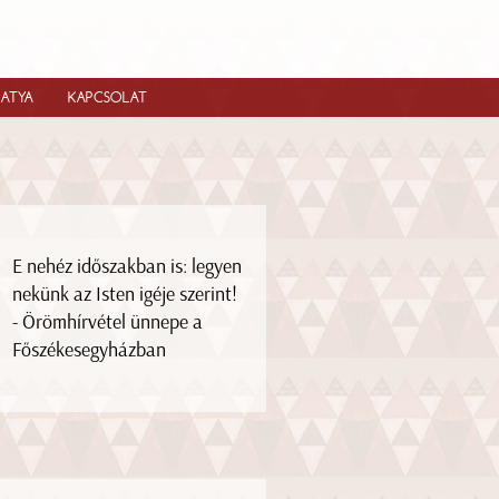
IATYA
KAPCSOLAT
E nehéz időszakban is: legyen
nekünk az Isten igéje szerint!
- Örömhírvétel ünnepe a
Főszékesegyházban