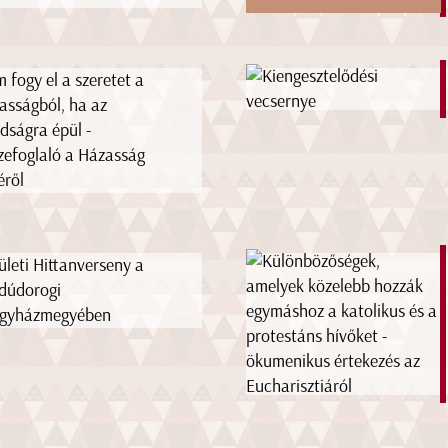
 fogy el a szeretet a
asságból, ha az
dságra épül -
zefoglaló a Házasság
éről
ületi Hittanverseny a
dúdorogi
gyházmegyében