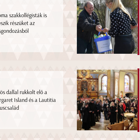
oma szakkollégisták is
eszik részüket az
sgondozásból
ös dallal rukkolt elő a
garet Island és a Lautitia
uscsalád