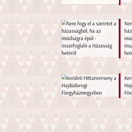
Nem
ház
imá
öss
het
Ker
Haj
Főe