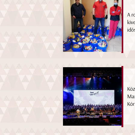
A r
kiv
idő
Köz
Mar
Kór