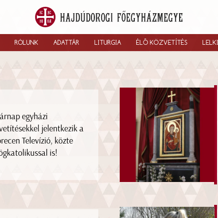
RÓLUNK
ADATTÁR
LITURGIA
ÉLŐ KÖZVETÍTÉS
LELK
árnap egyházi
vetítésekkel jelentkezik a
recen Televízió, közte
ögkatolikussal is!