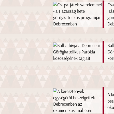
Csa
Ház
gör
Deb
Bál
Gör
köz
A k
bes
öku