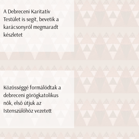
A Debreceni Karitatív
Testület is segít, bevetik a
karácsonyról megmaradt
készletet
Közösséggé formálódtak a
debreceni görögkatolikus
nők, első útjuk az
Istenszülőhöz vezetett