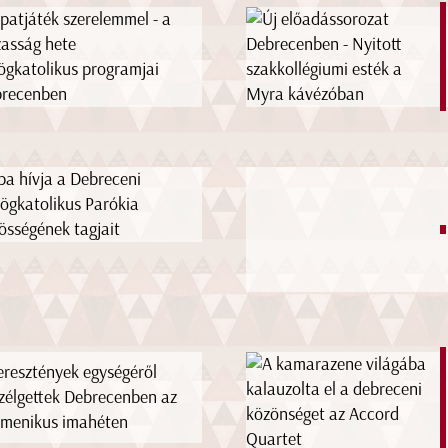
patjáték szerelemmel - a
asság hete
ögkatolikus programjai
recenben
ba hívja a Debreceni
ögkatolikus Parókia
össégének tagjait
eresztények egységéről
zélgettek Debrecenben az
menikus imahéten