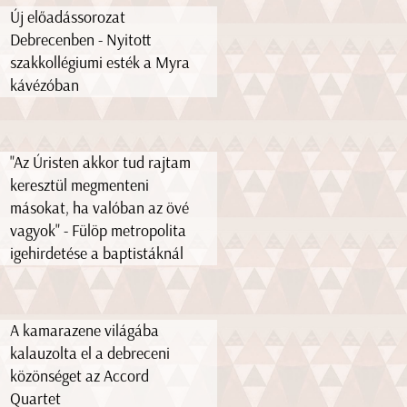
Új előadássorozat
Debrecenben - Nyitott
szakkollégiumi esték a Myra
kávézóban
"Az Úristen akkor tud rajtam
keresztül megmenteni
másokat, ha valóban az övé
vagyok" - Fülöp metropolita
igehirdetése a baptistáknál
A kamarazene világába
kalauzolta el a debreceni
közönséget az Accord
Quartet