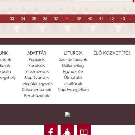
...
33
34
35
36
37
38
39
40
41
42
43
...
UNK
ADATTÁR
LITURGIA
ÉLŐ KÖZVETÍTÉS
netünk
Papjaink
Szertartásaink
keink
Parókiák
Dallamvilág
ó bulla
Intézmények
Egyházi év
kegyhely
Alapítványok
Útmutató
Településjegyzék
Zsoltárok
Dokumentumok
Napi Evangélium
Beruházások