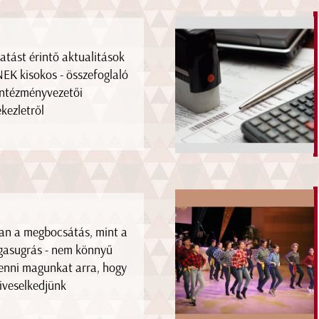
atást érintő aktualitások
NEK kisokos - összefoglaló
intézményvezetői
ekezletről
an a megbocsátás, mint a
asugrás - nem könnyű
enni magunkat arra, hogy
iveselkedjünk