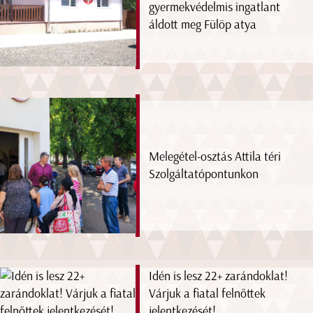
gyermekvédelmis ingatlant
áldott meg Fülöp atya
Melegétel-osztás Attila téri
Szolgáltatópontunkon
Idén is lesz 22+ zarándoklat!
Várjuk a fiatal felnőttek
jelentkezését!