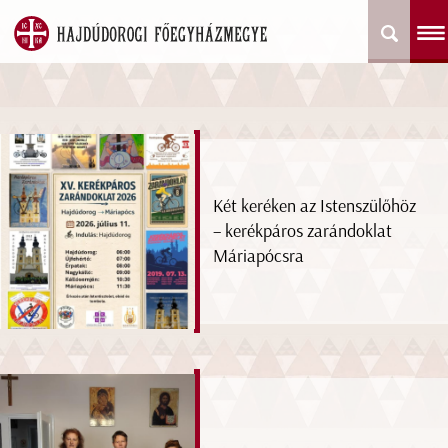
Két keréken az Istenszülőhöz
– kerékpáros zarándoklat
Máriapócsra