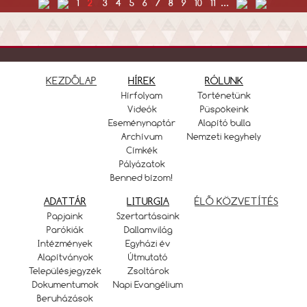
1
2
3
4
5
6
7
8
9
10
11
...
KEZDŐLAP
HÍREK
RÓLUNK
Hírfolyam
Történetünk
Videók
Püspökeink
Eseménynaptár
Alapító bulla
Archívum
Nemzeti kegyhely
Címkék
Pályázatok
Benned bízom!
ADATTÁR
LITURGIA
ÉLŐ KÖZVETÍTÉS
Papjaink
Szertartásaink
Parókiák
Dallamvilág
Intézmények
Egyházi év
Alapítványok
Útmutató
Településjegyzék
Zsoltárok
Dokumentumok
Napi Evangélium
Beruházások