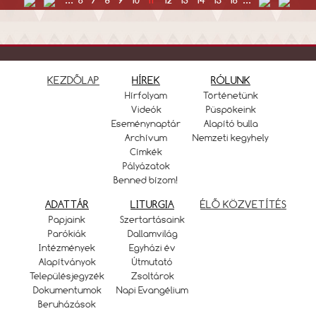
...
6
7
8
9
10
11
12
13
14
15
16
...
KEZDŐLAP
HÍREK
RÓLUNK
Hírfolyam
Történetünk
Videók
Püspökeink
Eseménynaptár
Alapító bulla
Archívum
Nemzeti kegyhely
Címkék
Pályázatok
Benned bízom!
ADATTÁR
LITURGIA
ÉLŐ KÖZVETÍTÉS
Papjaink
Szertartásaink
Parókiák
Dallamvilág
Intézmények
Egyházi év
Alapítványok
Útmutató
Településjegyzék
Zsoltárok
Dokumentumok
Napi Evangélium
Beruházások