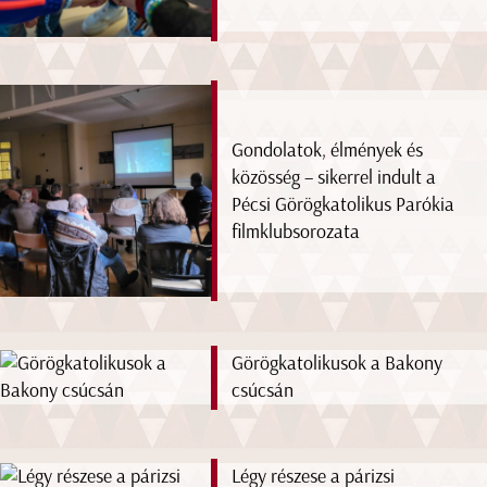
Gondolatok, élmények és
közösség – sikerrel indult a
Pécsi Görögkatolikus Parókia
filmklubsorozata
Görögkatolikusok a Bakony
csúcsán
Légy részese a párizsi