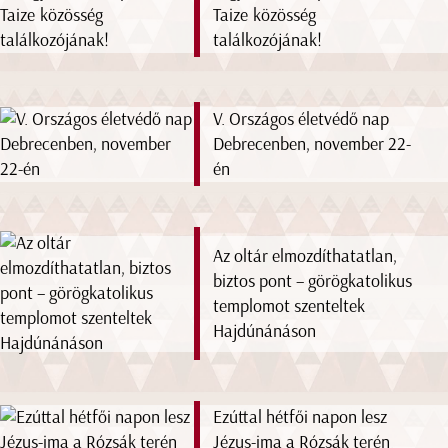
Taize közösség
találkozójának!
V. Országos életvédő nap
Debrecenben, november 22-
én
Az oltár elmozdíthatatlan,
biztos pont – görögkatolikus
templomot szenteltek
Hajdúnánáson
Ezúttal hétfői napon lesz
Jézus-ima a Rózsák terén