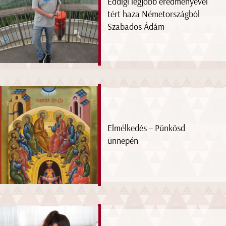
Eddigi legjobb eredményével
tért haza Németországból
Szabados Ádám
Elmélkedés – Pünkösd
ünnepén