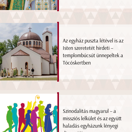
Az egyház puszta létével is az
Isten szeretetét hirdeti –
templombúcsút ünnepeltek a
Tócóskertben
Szinodalitás magyarul – a
missziós lelkület és az együtt
haladás egyházunk lényegi