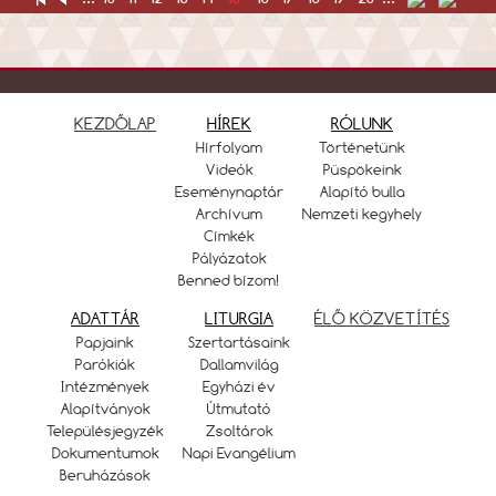
KEZDŐLAP
HÍREK
RÓLUNK
Hírfolyam
Történetünk
Videók
Püspökeink
Eseménynaptár
Alapító bulla
Archívum
Nemzeti kegyhely
Címkék
Pályázatok
Benned bízom!
ADATTÁR
LITURGIA
ÉLŐ KÖZVETÍTÉS
Papjaink
Szertartásaink
Parókiák
Dallamvilág
Intézmények
Egyházi év
Alapítványok
Útmutató
Településjegyzék
Zsoltárok
Dokumentumok
Napi Evangélium
Beruházások