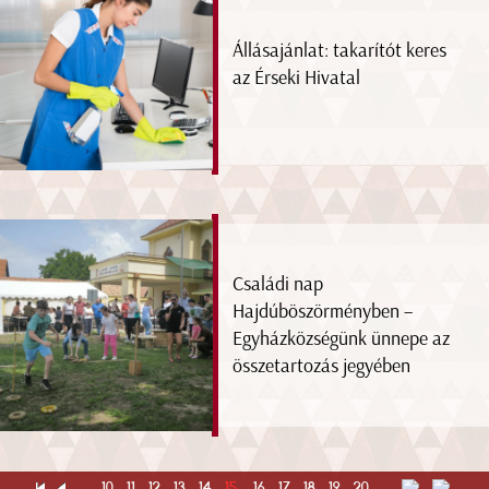
Állásajánlat: takarítót keres
az Érseki Hivatal
Családi nap
Hajdúböszörményben –
Egyházközségünk ünnepe az
összetartozás jegyében
...
10
11
12
13
14
15
16
17
18
19
20
...