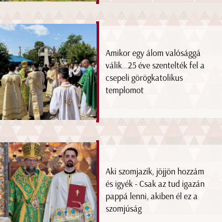
Amikor egy álom valósággá
válik...25 éve szentelték fel a
csepeli görögkatolikus
templomot
Aki szomjazik, jöjjön hozzám
és igyék - Csak az tud igazán
pappá lenni, akiben él ez a
szomjúság