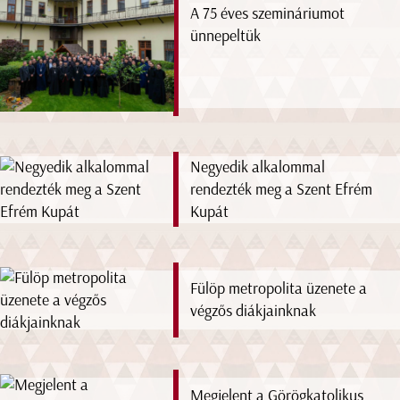
A 75 éves szemináriumot
ünnepeltük
Negyedik alkalommal
rendezték meg a Szent Efrém
Kupát
Fülöp metropolita üzenete a
végzős diákjainknak
Megjelent a Görögkatolikus