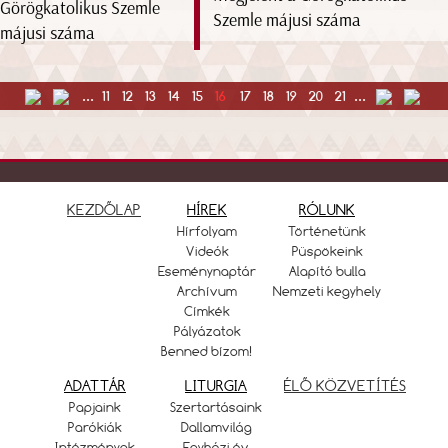
Szemle májusi száma
...
11
12
13
14
15
16
17
18
19
20
21
...
KEZDŐLAP
HÍREK
RÓLUNK
Hírfolyam
Történetünk
Videók
Püspökeink
Eseménynaptár
Alapító bulla
Archívum
Nemzeti kegyhely
Címkék
Pályázatok
Benned bízom!
ADATTÁR
LITURGIA
ÉLŐ KÖZVETÍTÉS
Papjaink
Szertartásaink
Parókiák
Dallamvilág
Intézmények
Egyházi év