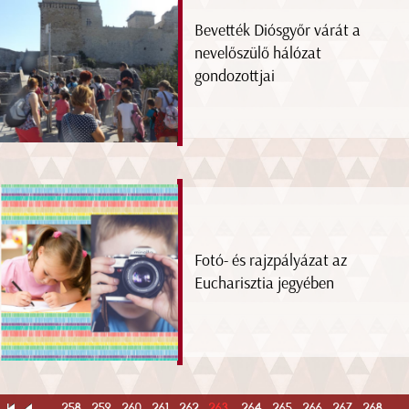
Bevették Diósgyőr várát a
nevelőszülő hálózat
gondozottjai
Fotó- és rajzpályázat az
Eucharisztia jegyében
...
258
259
260
261
262
263
264
265
266
267
268
...