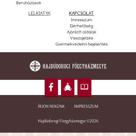
Beruházások
LELKIATYA
KAPCSOLAT
Imresszum
Elérhetőség
Ajánlott oldalak
Visszajelzés
Gyermekvédelmi bejelentés
ÍRJON NEKÜNK
IMPRESSZUM
Hajdúdorogi Főegyházmegye ©2026