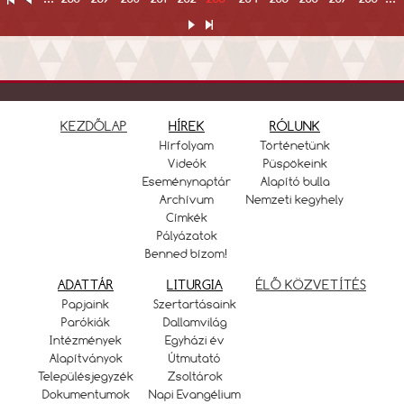
KEZDŐLAP
HÍREK
RÓLUNK
Hírfolyam
Történetünk
Videók
Püspökeink
Eseménynaptár
Alapító bulla
Archívum
Nemzeti kegyhely
Címkék
Pályázatok
Benned bízom!
ADATTÁR
LITURGIA
ÉLŐ KÖZVETÍTÉS
Papjaink
Szertartásaink
Parókiák
Dallamvilág
Intézmények
Egyházi év
Alapítványok
Útmutató
Településjegyzék
Zsoltárok
Dokumentumok
Napi Evangélium