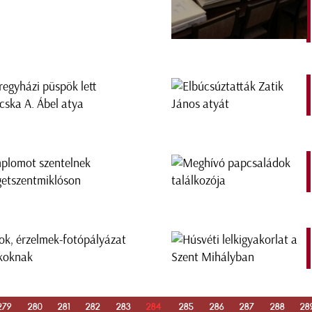
regyházi püspök lett
cska A. Ábel atya
plomot szentelnek
getszentmiklóson
ok, érzelmek-fotópályázat
koknak
279
280
281
282
283
284
285
286
287
288
28