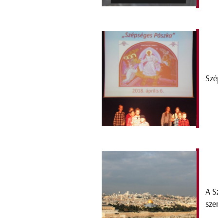
Szé
A S
sze