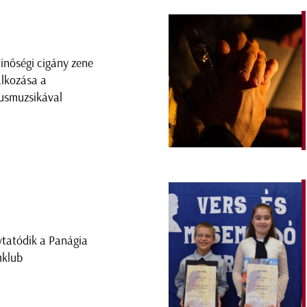
inőségi cigány zene
álkozása a
usmuzsikával
ytatódik a Panágia
mklub