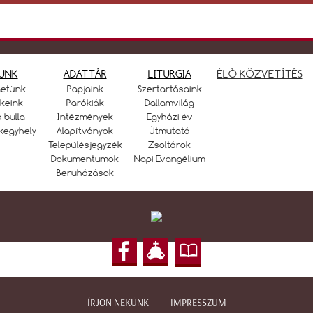
UNK
ADATTÁR
LITURGIA
ÉLŐ KÖZVETÍTÉS
netünk
Papjaink
Szertartásaink
keink
Parókiák
Dallamvilág
ó bulla
Intézmények
Egyházi év
kegyhely
Alapítványok
Útmutató
Településjegyzék
Zsoltárok
Dokumentumok
Napi Evangélium
Beruházások
ÍRJON NEKÜNK
IMPRESSZUM