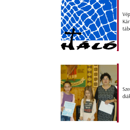
Vép
Kár
táb
Sze
diá