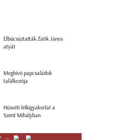
Elbúcsúztatták Zatik János
atyát
Meghívó papcsaládok
találkozója
Húsvéti lelkigyakorlat a
Szent Mihályban
9
...