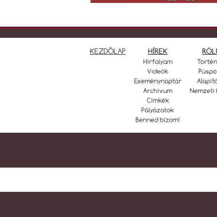
KEZDŐLAP
HÍREK
RÓL
Hírfolyam
Törté
Videók
Püspö
Eseménynaptár
Alapít
Archívum
Nemzeti 
Címkék
Pályázatok
Benned bízom!