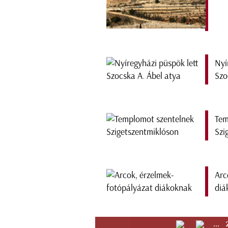
Nyí
Szo
Tem
Szi
Arc
diá
...