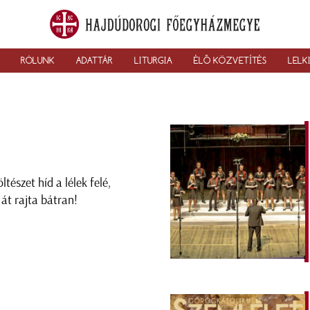
RÓLUNK
ADATTÁR
LITURGIA
ÉLŐ KÖZVETÍTÉS
LELK
ltészet híd a lélek felé,
j át rajta bátran!