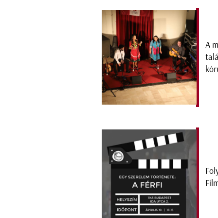
A m
tal
kór
Fol
Fil