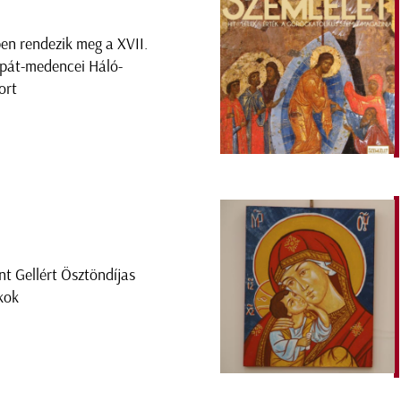
en rendezik meg a XVII.
pát-medencei Háló-
ort
nt Gellért Ösztöndíjas
kok