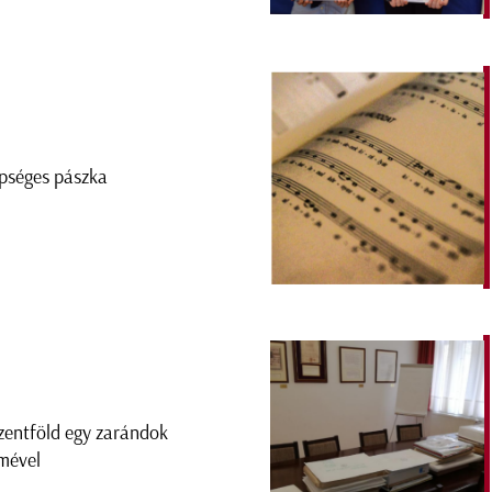
pséges pászka
zentföld egy zarándok
mével