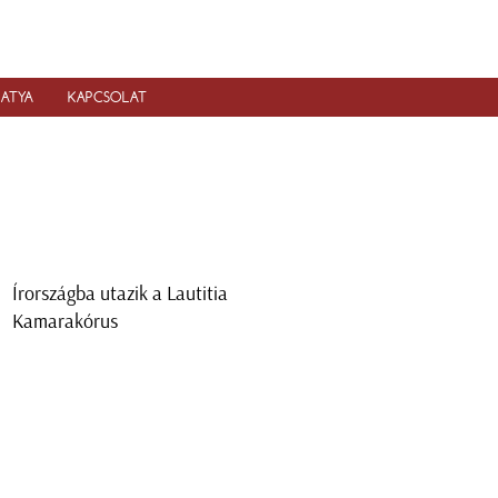
IATYA
KAPCSOLAT
Írországba utazik a Lautitia
Kamarakórus