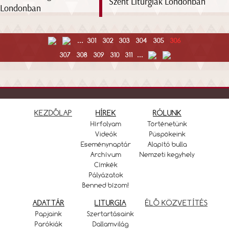
Szent Liturgiák Londonban
...
301
302
303
304
305
306
307
308
309
310
311
...
KEZDŐLAP
HÍREK
RÓLUNK
Hírfolyam
Történetünk
Videók
Püspökeink
Eseménynaptár
Alapító bulla
Archívum
Nemzeti kegyhely
Címkék
Pályázatok
Benned bízom!
ADATTÁR
LITURGIA
ÉLŐ KÖZVETÍTÉS
Papjaink
Szertartásaink
Parókiák
Dallamvilág