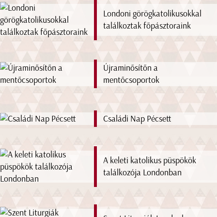
Londoni görögkatolikusokkal
találkoztak főpásztoraink
Újraminősítőn a
mentőcsoportok
Családi Nap Pécsett
A keleti katolikus püspökök
találkozója Londonban