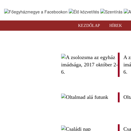
KEZDŐLAP
HÍREK
A z
imá
6.
Olt
Csa