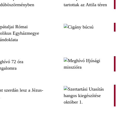
jdúböszörményben
pátaljai Római
olikus Egyházmegye
ándoklata
hívó 72 óra
zgalomra
t szerdán lesz a Jézus-
a