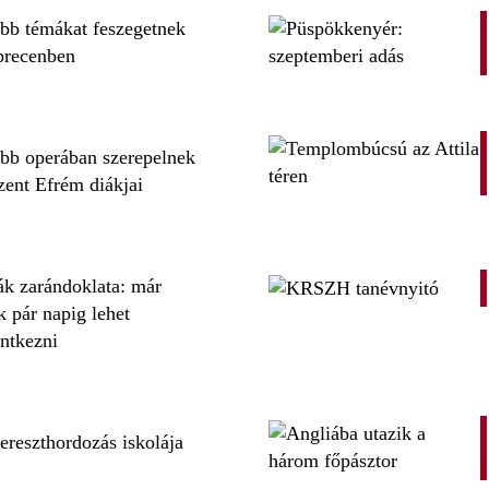
bb témákat feszegetnek
brecenben
bb operában szerepelnek
zent Efrém diákjai
k zarándoklata: már
k pár napig lehet
entkezni
ereszthordozás iskolája