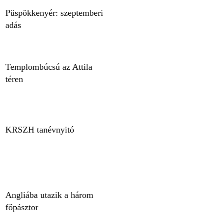
Püspökkenyér: szeptemberi
adás
Templombúcsú az Attila
téren
KRSZH tanévnyitó
Angliába utazik a három
főpásztor