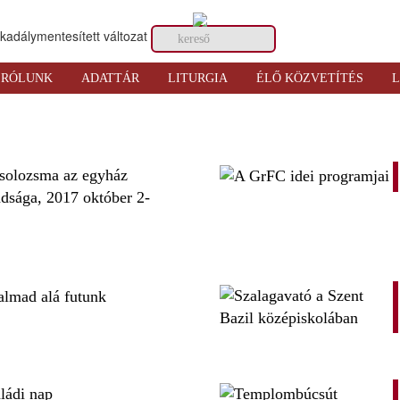
RÓLUNK
ADATTÁR
LITURGIA
ÉLŐ KÖZVETÍTÉS
L
solozsma az egyház
dsága, 2017 október 2-
almad alá futunk
ládi nap