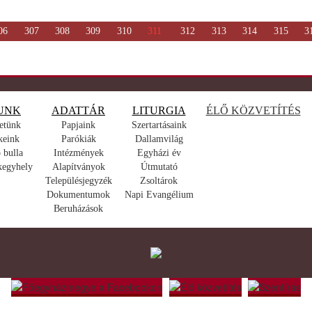
06
307
308
309
310
311
312
313
314
315
3
UNK
ADATTÁR
LITURGIA
ÉLŐ KÖZVETÍTÉS
etünk
Papjaink
Szertartásaink
keink
Parókiák
Dallamvilág
 bulla
Intézmények
Egyházi év
kegyhely
Alapítványok
Útmutató
Településjegyzék
Zsoltárok
Dokumentumok
Napi Evangélium
Beruházások