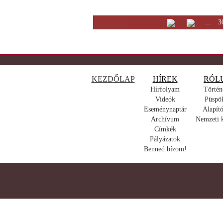
...
3
KEZDŐLAP
HÍREK
RÓL
Hírfolyam
Történ
Videók
Püspö
Eseménynaptár
Alapító
Archívum
Nemzeti 
Címkék
Pályázatok
Benned bízom!