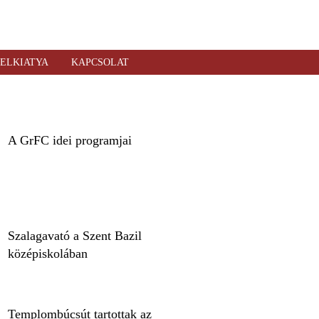
ELKIATYA
KAPCSOLAT
A GrFC idei programjai
Szalagavató a Szent Bazil
középiskolában
Templombúcsút tartottak az