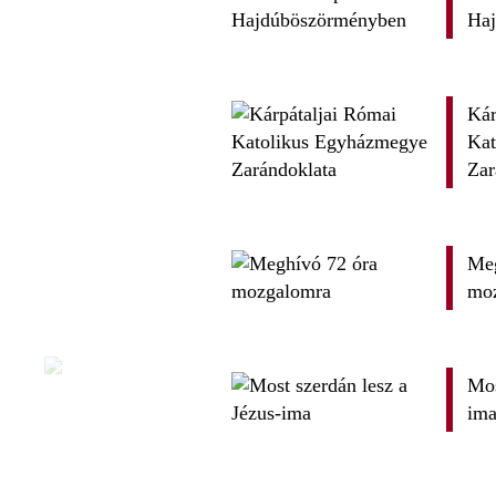
Ha
Kár
Kat
Zar
Meg
mo
Mos
im