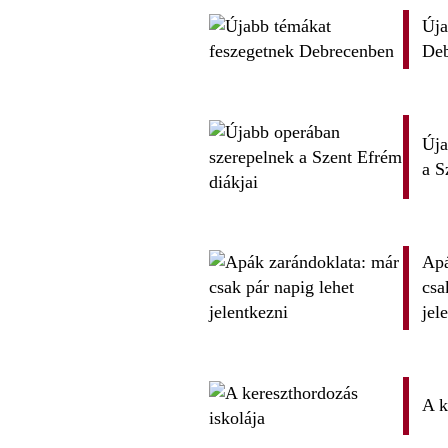
Úja
De
Úja
a S
Apá
csa
jel
A k