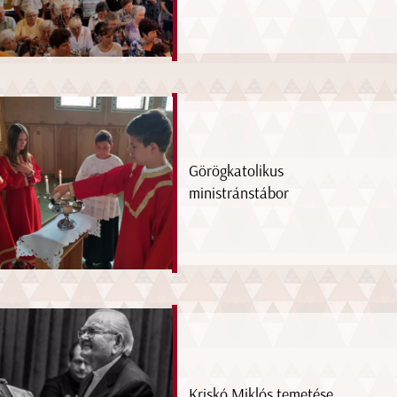
Görögkatolikus
ministránstábor
Kriskó Miklós temetése