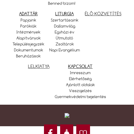
Benned bízom!
ADATTÁR
LITURGIA
ÉLŐ KÖZVETÍTÉS
Papjaink
Szertartásaink
Parókiák
Dallamvilág
Intézmények
Egyházi év
Alapítványok
Útmutató
Településjegyzék
Zsoltárok
Dokumentumok
Napi Evangélium
Beruházások
LELKIATYA
KAPCSOLAT
Imresszum
Elérhetőség
Ajánlott oldalak
Visszajelzés
Gyermekvédelmi bejelentés