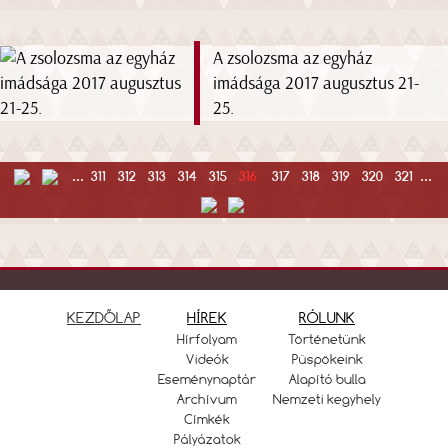
A zsolozsma az egyház
imádsága 2017 augusztus 21-
25.
...
311
312
313
314
315
316
317
318
319
320
321
...
KEZDŐLAP
HÍREK
RÓLUNK
Hírfolyam
Történetünk
Videók
Püspökeink
Eseménynaptár
Alapító bulla
Archívum
Nemzeti kegyhely
Címkék
Pályázatok