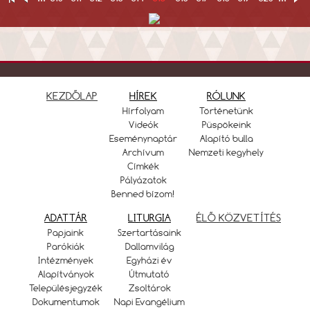
KEZDŐLAP
HÍREK
RÓLUNK
Hírfolyam
Történetünk
Videók
Püspökeink
Eseménynaptár
Alapító bulla
Archívum
Nemzeti kegyhely
Címkék
Pályázatok
Benned bízom!
ADATTÁR
LITURGIA
ÉLŐ KÖZVETÍTÉS
Papjaink
Szertartásaink
Parókiák
Dallamvilág
Intézmények
Egyházi év
Alapítványok
Útmutató
Településjegyzék
Zsoltárok
Dokumentumok
Napi Evangélium