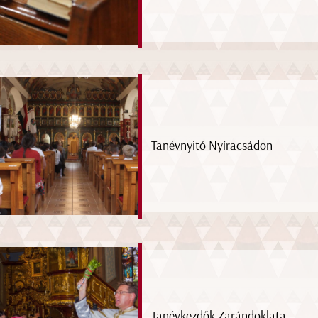
Tanévnyitó Nyíracsádon
Tanévkezdők Zarándoklata