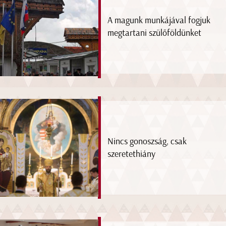
A magunk munkájával fogjuk
megtartani szülőföldünket
Nincs gonoszság, csak
szeretethiány