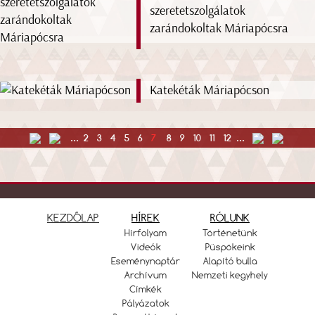
szeretetszolgálatok
zarándokoltak Máriapócsra
Katekéták Máriapócson
...
2
3
4
5
6
7
8
9
10
11
12
...
KEZDŐLAP
HÍREK
RÓLUNK
Hírfolyam
Történetünk
Videók
Püspökeink
Eseménynaptár
Alapító bulla
Archívum
Nemzeti kegyhely
Címkék
Pályázatok