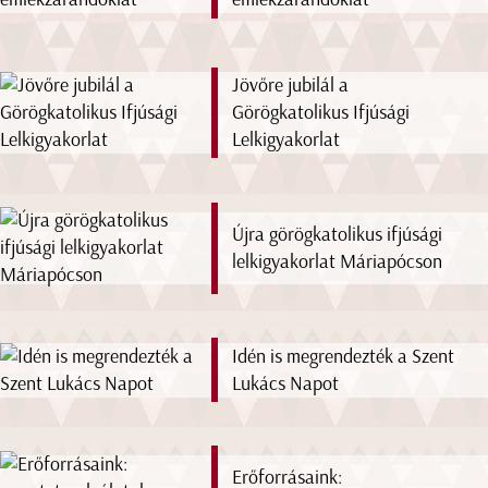
Jövőre jubilál a
Görögkatolikus Ifjúsági
Lelkigyakorlat
Újra görögkatolikus ifjúsági
lelkigyakorlat Máriapócson
Idén is megrendezték a Szent
Lukács Napot
Erőforrásaink: