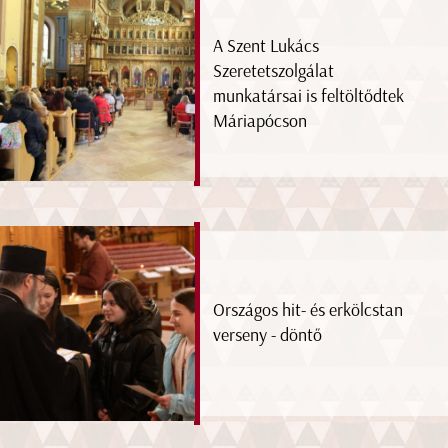
A Szent Lukács
Szeretetszolgálat
munkatársai is feltöltődtek
Máriapócson
Országos hit- és erkölcstan
verseny - döntő