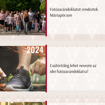
Futózarándoklatot rendeztek
Máriapócson
Csütörtökig lehet nevezni az
idei futózarándoklatra!