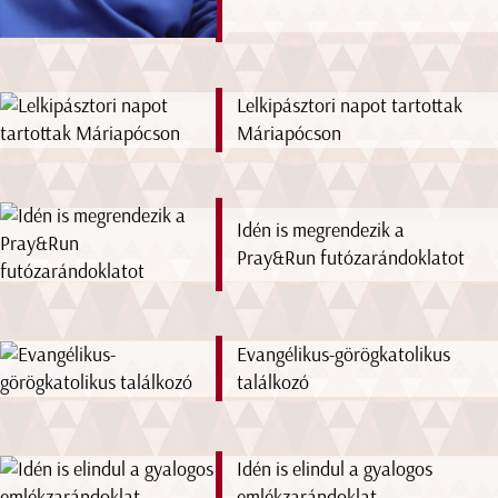
Lelkipásztori napot tartottak
Máriapócson
Idén is megrendezik a
Pray&Run futózarándoklatot
Evangélikus-görögkatolikus
találkozó
Idén is elindul a gyalogos
emlékzarándoklat