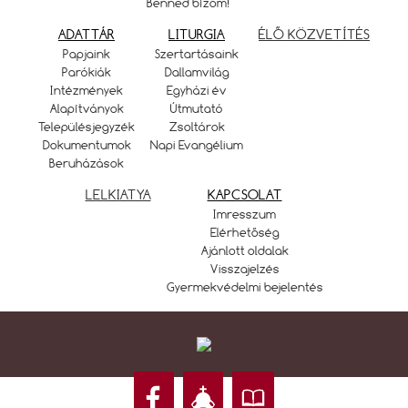
Benned bízom!
ADATTÁR
LITURGIA
ÉLŐ KÖZVETÍTÉS
Papjaink
Szertartásaink
Parókiák
Dallamvilág
Intézmények
Egyházi év
Alapítványok
Útmutató
Településjegyzék
Zsoltárok
Dokumentumok
Napi Evangélium
Beruházások
LELKIATYA
KAPCSOLAT
Imresszum
Elérhetőség
Ajánlott oldalak
Visszajelzés
Gyermekvédelmi bejelentés