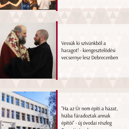
Vessük ki szívünkből a
haragot! - kiengesztelődési
vecsernye lesz Debrecenben
"Ha az Úr nem építi a házat,
hiába fáradoztak annak
építői" - új óvodai részleg