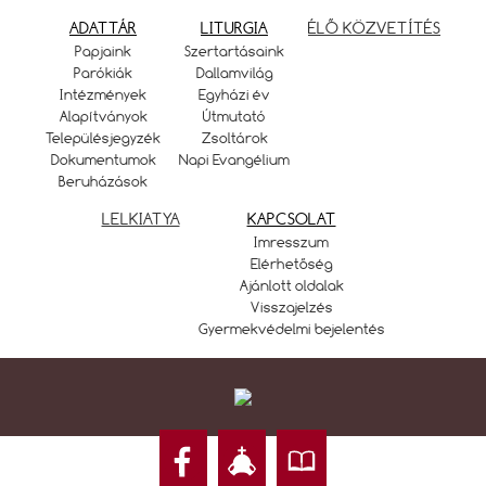
ADATTÁR
LITURGIA
ÉLŐ KÖZVETÍTÉS
Papjaink
Szertartásaink
Parókiák
Dallamvilág
Intézmények
Egyházi év
Alapítványok
Útmutató
Településjegyzék
Zsoltárok
Dokumentumok
Napi Evangélium
Beruházások
LELKIATYA
KAPCSOLAT
Imresszum
Elérhetőség
Ajánlott oldalak
Visszajelzés
Gyermekvédelmi bejelentés