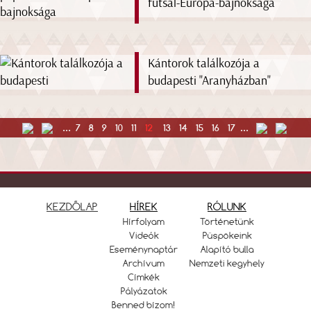
futsal-Európa-bajnoksága
Kántorok találkozója a
budapesti "Aranyházban"
...
7
8
9
10
11
12
13
14
15
16
17
...
KEZDŐLAP
HÍREK
RÓLUNK
Hírfolyam
Történetünk
Videók
Püspökeink
Eseménynaptár
Alapító bulla
Archívum
Nemzeti kegyhely
Címkék
Pályázatok
Benned bízom!