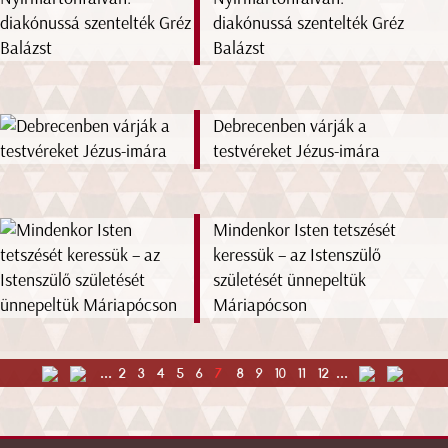
diakónussá szentelték Gréz
Balázst
Debrecenben várják a
testvéreket Jézus-imára
Mindenkor Isten tetszését
keressük – az Istenszülő
születését ünnepeltük
Máriapócson
...
2
3
4
5
6
7
8
9
10
11
12
...