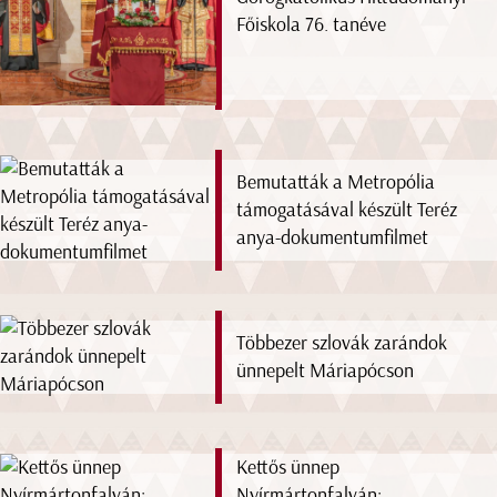
Főiskola 76. tanéve
Bemutatták a Metropólia
támogatásával készült Teréz
anya-dokumentumfilmet
Többezer szlovák zarándok
ünnepelt Máriapócson
Kettős ünnep
Nyírmártonfalván: