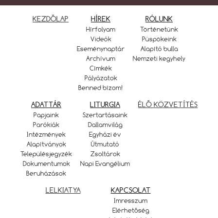
KEZDŐLAP
HÍREK
RÓLUNK
Hírfolyam
Történetünk
Videók
Püspökeink
Eseménynaptár
Alapító bulla
Archívum
Nemzeti kegyhely
Címkék
Pályázatok
Benned bízom!
ADATTÁR
LITURGIA
ÉLŐ KÖZVETÍTÉS
Papjaink
Szertartásaink
Parókiák
Dallamvilág
Intézmények
Egyházi év
Alapítványok
Útmutató
Településjegyzék
Zsoltárok
Dokumentumok
Napi Evangélium
Beruházások
LELKIATYA
KAPCSOLAT
Imresszum
Elérhetőség