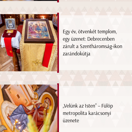
Egy év, ötvenkét templom,
egy üzenet: Debrecenben
zárult a Szentháromság-ikon
zarándokútja
„Velünk az Isten” – Fülöp
metropolita karácsonyi
üzenete