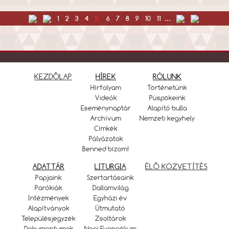
1
2
3
4
5
6
7
8
9
10
11
...
KEZDŐLAP
HÍREK
RÓLUNK
Hírfolyam
Történetünk
Videók
Püspökeink
Eseménynaptár
Alapító bulla
Archívum
Nemzeti kegyhely
Címkék
Pályázatok
Benned bízom!
ADATTÁR
LITURGIA
ÉLŐ KÖZVETÍTÉS
Papjaink
Szertartásaink
Parókiák
Dallamvilág
Intézmények
Egyházi év
Alapítványok
Útmutató
Településjegyzék
Zsoltárok
Dokumentumok
Napi Evangélium