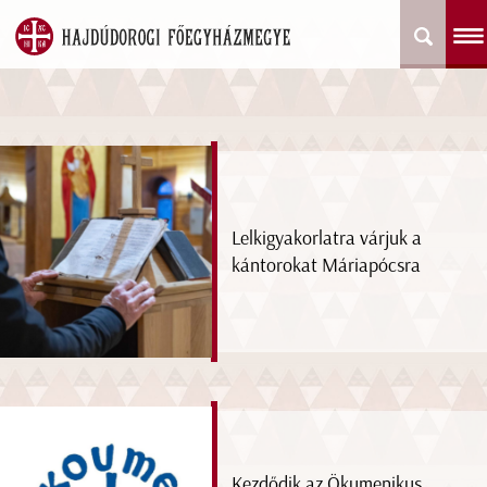
Lelkigyakorlatra várjuk a
kántorokat Máriapócsra
Kezdődik az Ökumenikus