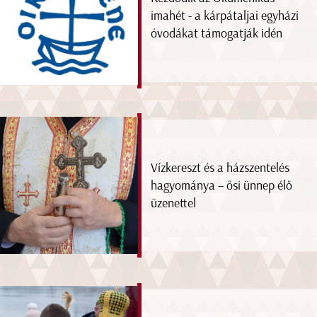
imahét - a kárpátaljai egyházi
óvodákat támogatják idén
Vízkereszt és a házszentelés
hagyománya – ősi ünnep élő
üzenettel