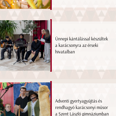
Ünnepi kántálással készültek
a karácsonyra az érseki
hivatalban
Adventi gyertyagyújtás és
rendhagyó karácsonyi műsor
a Szent László gimnáziumban