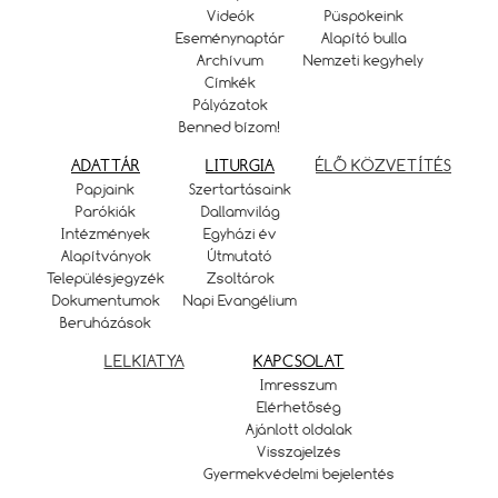
Videók
Püspökeink
Eseménynaptár
Alapító bulla
Archívum
Nemzeti kegyhely
Címkék
Pályázatok
Benned bízom!
ADATTÁR
LITURGIA
ÉLŐ KÖZVETÍTÉS
Papjaink
Szertartásaink
Parókiák
Dallamvilág
Intézmények
Egyházi év
Alapítványok
Útmutató
Településjegyzék
Zsoltárok
Dokumentumok
Napi Evangélium
Beruházások
LELKIATYA
KAPCSOLAT
Imresszum
Elérhetőség
Ajánlott oldalak
Visszajelzés
Gyermekvédelmi bejelentés