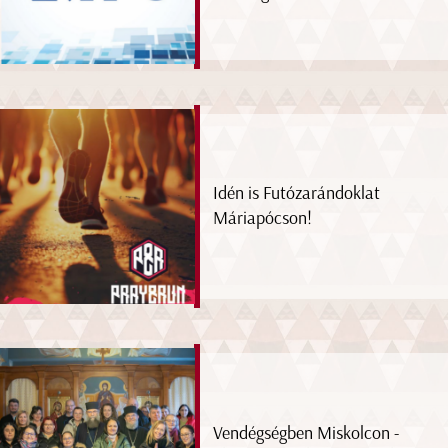
Idén is Futózarándoklat
Máriapócson!
Vendégségben Miskolcon -