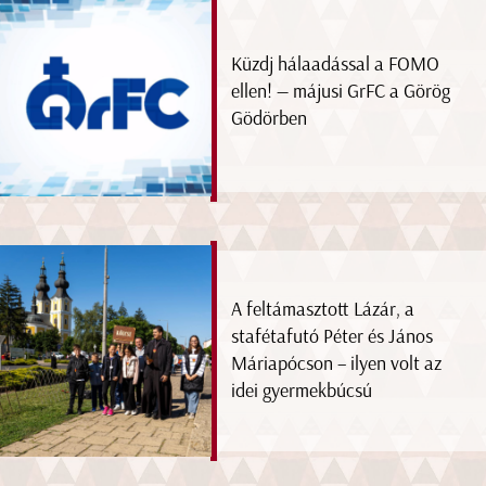
Küzdj hálaadással a FOMO
ellen! — májusi GrFC a Görög
Gödörben
A feltámasztott Lázár, a
stafétafutó Péter és János
Máriapócson – ilyen volt az
idei gyermekbúcsú