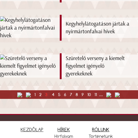
Kegyhelylátogatáson jártak a
nyírmártonfalvai hívek
Szüretelő verseny a kiemelt
figyelmet igényelő
gyerekeknek
1
2
3
4
5
6
7
8
9
10
11
...
KEZDŐLAP
HÍREK
RÓLUNK
Hírfolyam
Történetünk