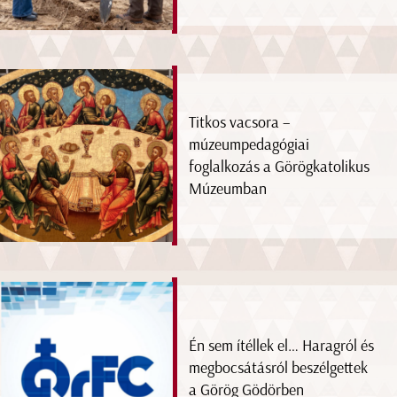
Titkos vacsora –
múzeumpedagógiai
foglalkozás a Görögkatolikus
Múzeumban
Én sem ítéllek el… Haragról és
megbocsátásról beszélgettek
a Görög Gödörben