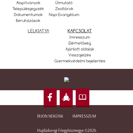
Alapítványok
Útmutató
Településjegyzék
Zsoltárok
Dokumentumok
Napi Evangélium
Beruházások
LELKIATYA
KAPCSOLAT
Imresszum
Elérhetőség
Ajánlott oldalak
Visszajelzés
Gyermekvédelmi bejelentés
ÍRJON NEKÜNK
IMPRESSZUM
Hajdúdorogi Főegyházmegye ©2026