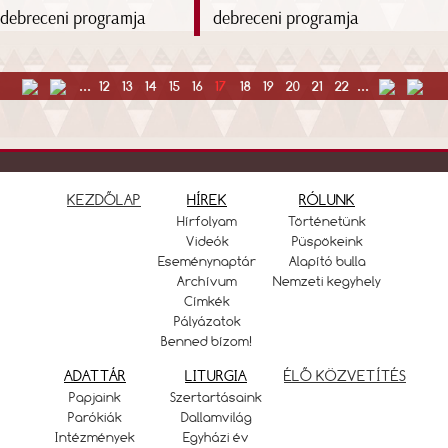
debreceni programja
...
12
13
14
15
16
17
18
19
20
21
22
...
KEZDŐLAP
HÍREK
RÓLUNK
Hírfolyam
Történetünk
Videók
Püspökeink
Eseménynaptár
Alapító bulla
Archívum
Nemzeti kegyhely
Címkék
Pályázatok
Benned bízom!
ADATTÁR
LITURGIA
ÉLŐ KÖZVETÍTÉS
Papjaink
Szertartásaink
Parókiák
Dallamvilág
Intézmények
Egyházi év