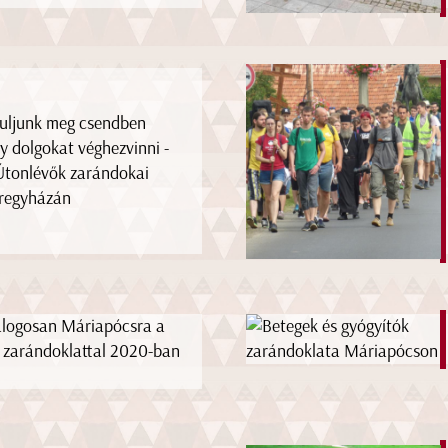
uljunk meg csendben
y dolgokat véghezvinni -
Útonlévők zarándokai
regyházán
logosan Máriapócsra a
 zarándoklattal 2020-ban