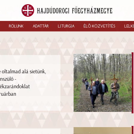
RÓLUNK
ADATTÁR
LITURGIA
ÉLŐ KÖZVETÍTÉS
LELK
e oltalmad alá sietünk,
enszülő -
ékzarándoklat
ruárban