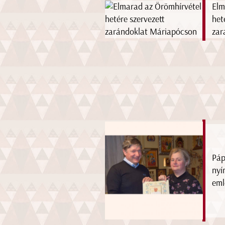
Elm
het
zar
Páp
nyí
eml