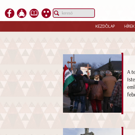
KEZDŐLAP
HÍREK
A t
Ist
eml
feb