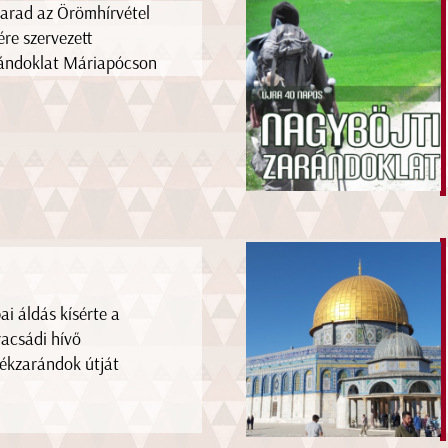
arad az Örömhírvétel
ére szervezett
ándoklat Máriapócson
ai áldás kísérte a
racsádi hívő
ékzarándok útját