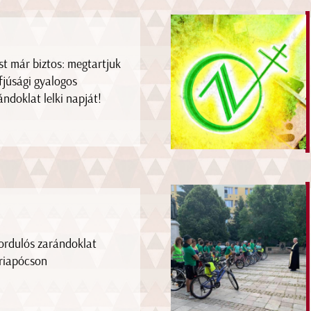
t már biztos: megtartjuk
ifjúsági gyalogos
ándoklat lelki napját!
ordulós zarándoklat
iapócson