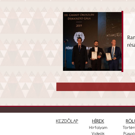
Ran
rés
KEZDŐLAP
HÍREK
RÓL
Hírfolyam
Törté
Videók
Püspö