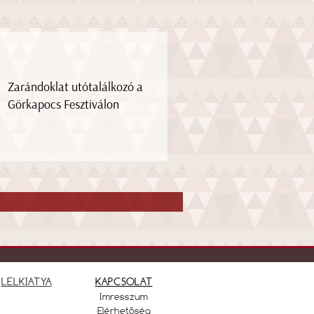
Zarándoklat utótalálkozó a
Görkapocs Fesztiválon
LELKIATYA
KAPCSOLAT
Imresszum
Elérhetőség