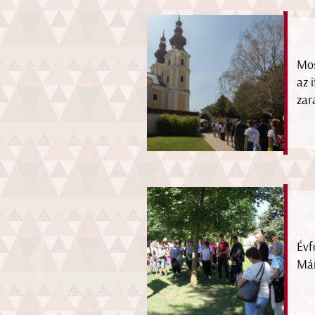
Mos
az 
zar
Évf
Már