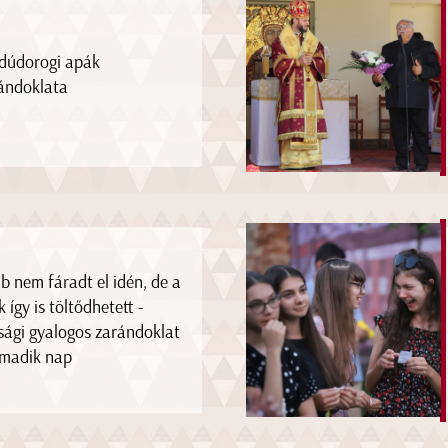
dúdorogi apák
ándoklata
áb nem fáradt el idén, de a
k így is töltődhetett -
úsági gyalogos zarándoklat
madik nap