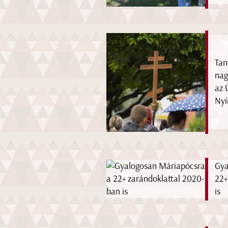
Tan
nag
az 
Nyí
Gya
22+
is