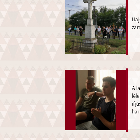
Haj
zar
A l
léle
ifj
har