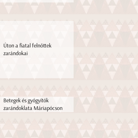
Úton a fiatal felnőttek
zarándokai
Betegek és gyógyítók
zarándoklata Máriapócson