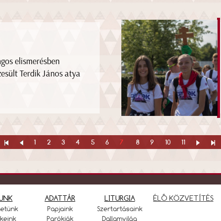
gos elismerésben
zesült Terdik János atya
1
2
3
4
5
6
7
8
9
10
11
UNK
ADATTÁR
LITURGIA
ÉLŐ KÖZVETÍTÉS
netünk
Papjaink
Szertartásaink
keink
Parókiák
Dallamvilág