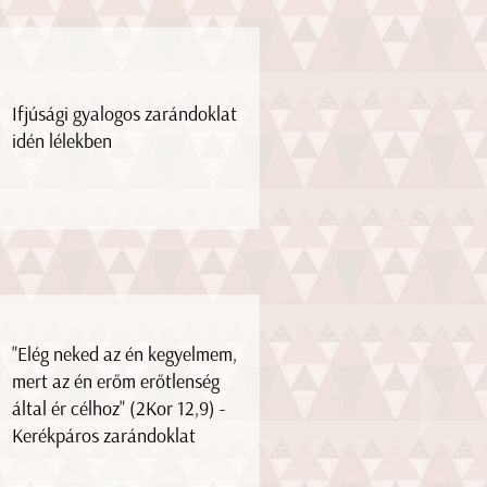
Ifjúsági gyalogos zarándoklat
idén lélekben
"Elég neked az én kegyelmem,
mert az én erőm erőtlenség
által ér célhoz" (2Kor 12,9) -
Kerékpáros zarándoklat