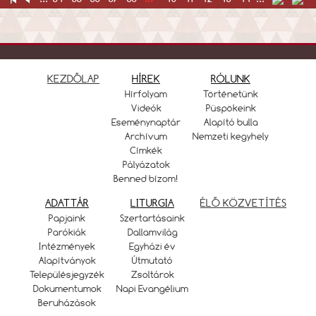
KEZDŐLAP
HÍREK
RÓLUNK
Hírfolyam
Történetünk
Videók
Püspökeink
Eseménynaptár
Alapító bulla
Archívum
Nemzeti kegyhely
Címkék
Pályázatok
Benned bízom!
ADATTÁR
LITURGIA
ÉLŐ KÖZVETÍTÉS
Papjaink
Szertartásaink
Parókiák
Dallamvilág
Intézmények
Egyházi év
Alapítványok
Útmutató
Településjegyzék
Zsoltárok
Dokumentumok
Napi Evangélium
Beruházások