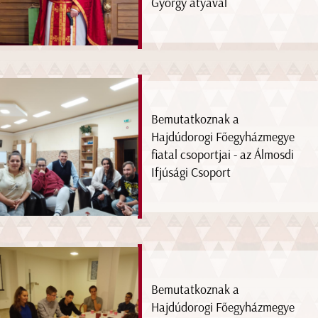
György atyával
Bemutatkoznak a
Hajdúdorogi Főegyházmegye
fiatal csoportjai - az Álmosdi
Ifjúsági Csoport
Bemutatkoznak a
Hajdúdorogi Főegyházmegye