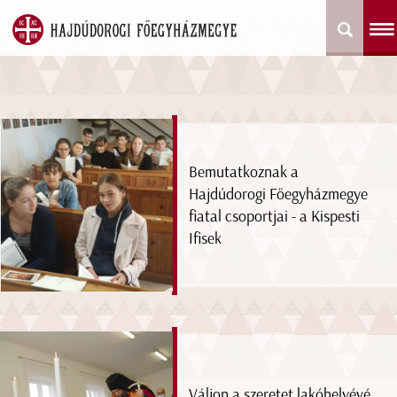
Bemutatkoznak a
Hajdúdorogi Főegyházmegye
fiatal csoportjai - a Kispesti
Ifisek
Váljon a szeretet lakóhelyévé