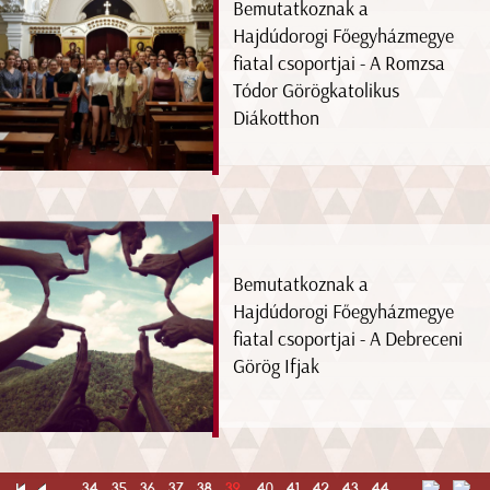
Bemutatkoznak a
Hajdúdorogi Főegyházmegye
fiatal csoportjai - A Romzsa
Tódor Görögkatolikus
Diákotthon
Bemutatkoznak a
Hajdúdorogi Főegyházmegye
fiatal csoportjai - A Debreceni
Görög Ifjak
...
34
35
36
37
38
39
40
41
42
43
44
...