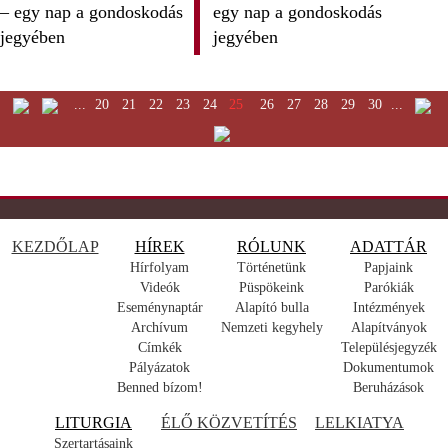
egy nap a gondoskodás
jegyében
...
20
21
22
23
24
25
26
27
28
29
30
...
KEZDŐLAP
HÍREK
RÓLUNK
ADATTÁR
Hírfolyam
Történetünk
Papjaink
Videók
Püspökeink
Parókiák
Eseménynaptár
Alapító bulla
Intézmények
Archívum
Nemzeti kegyhely
Alapítványok
Címkék
Településjegyzék
Pályázatok
Dokumentumok
Benned bízom!
Beruházások
LITURGIA
ÉLŐ KÖZVETÍTÉS
LELKIATYA
Szertartásaink