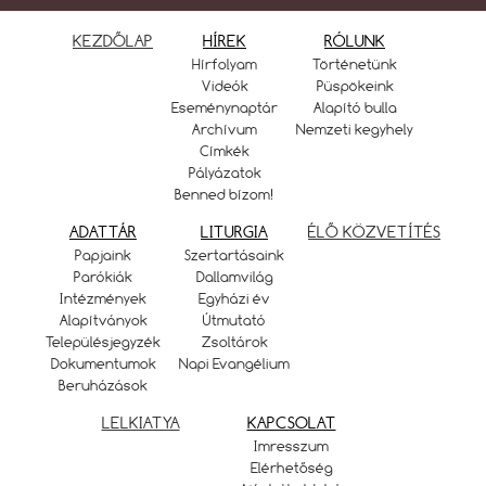
KEZDŐLAP
HÍREK
RÓLUNK
Hírfolyam
Történetünk
Videók
Püspökeink
Eseménynaptár
Alapító bulla
Archívum
Nemzeti kegyhely
Címkék
Pályázatok
Benned bízom!
ADATTÁR
LITURGIA
ÉLŐ KÖZVETÍTÉS
Papjaink
Szertartásaink
Parókiák
Dallamvilág
Intézmények
Egyházi év
Alapítványok
Útmutató
Településjegyzék
Zsoltárok
Dokumentumok
Napi Evangélium
Beruházások
LELKIATYA
KAPCSOLAT
Imresszum
Elérhetőség