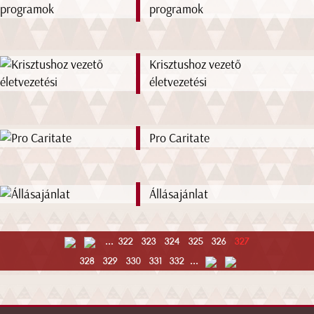
programok
Krisztushoz vezető
életvezetési
Pro Caritate
Állásajánlat
...
322
323
324
325
326
327
328
329
330
331
332
...