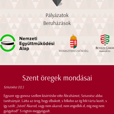
Pályázatok
Beruházások
Szent öregek mondásai
Sziszoész (12.)
Egyszer egy gonosz szellem kísértésbe vitte Ábrahámot, Sziszoész abba
tanítványát. Látta az öreg, hogy elbukott, s felkelve az ég felé tárta kezét, s
így szólt: „Isten! Akarod, vagy nem akarod, nem engedlek el, míg meg nem
gyógyítod!” S rögtön meggyógyult.