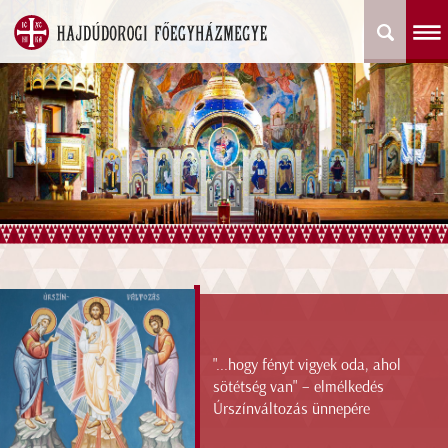
"...hogy fényt vigyek oda, ahol
sötétség van" – elmélkedés
Úrszínváltozás ünnepére