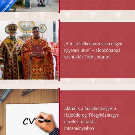
„A te jó Lelked vezessen engem
egyenes úton” – áldozópappá
szentelték Tóth Lórántot
Aktuális álláslehetőségek a
Hajdúdorogi Főegyházmegye
nevelési-oktatási
intézményeiben