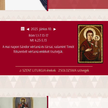
◀︎
2025. június 10.
▶︎
Róm 1,1-7.13-17
Mt 4,23-5,13
A mai napon Sándor vértanú és társai, valamint Timót
fölszentelt vértanú emlékét tiszteljük.
♫ SZENT LITURGIA énekek
ZSOLOZSMA szövegek