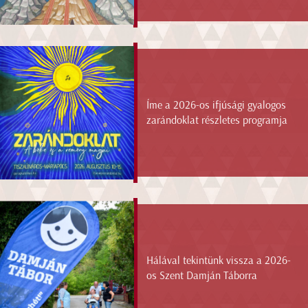
Íme a 2026-os ifjúsági gyalogos
zarándoklat részletes programja
Hálával tekintünk vissza a 2026-
os Szent Damján Táborra