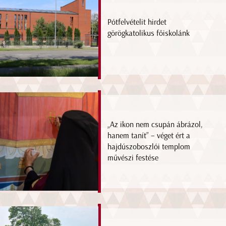
Pótfelvételit hirdet
görögkatolikus főiskolánk
„Az ikon nem csupán ábrázol,
hanem tanít” – véget ért a
hajdúszoboszlói templom
művészi festése