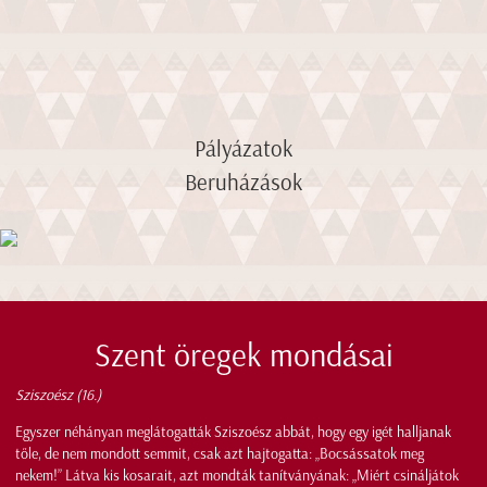
Pályázatok
Beruházások
Szent öregek mondásai
Sziszoész (16.)
Egyszer néhányan meglátogatták Sziszoész abbát, hogy egy igét halljanak
tőle, de nem mondott semmit, csak azt hajtogatta: „Bocsássatok meg
nekem!” Látva kis kosarait, azt mondták tanítványának: „Miért csináljátok