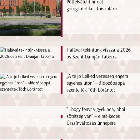
Pótfelvételit hirdet
görögkatolikus főiskolánk
Hálával tekintünk vissza a 2026-
os Szent Damján Táborra
„A te jó Lelked vezessen engem
egyenes úton” – áldozópappá
szentelték Tóth Lórántot
"...hogy fényt vigyek oda, ahol
sötétség van" – elmélkedés
Úrszínváltozás ünnepére