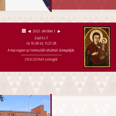
◀︎
2025. október 1.
▶︎
Zsid 9,1-7
Lk 10,38-42; 11,27-28
A mai napon az Istenszülő oltalmát ünnepeljük.
ZSOLOZSMA szövegek