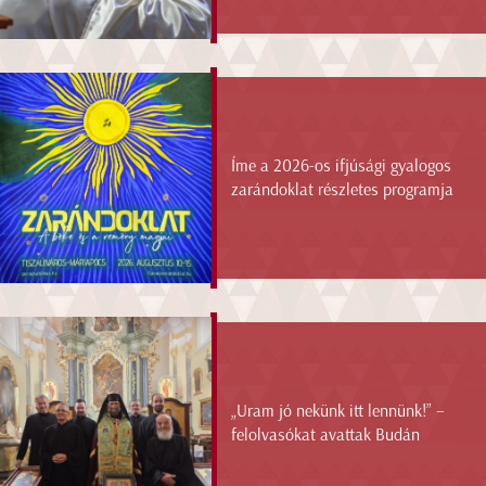
Íme a 2026-os ifjúsági gyalogos
zarándoklat részletes programja
„Uram jó nekünk itt lennünk!” –
felolvasókat avattak Budán