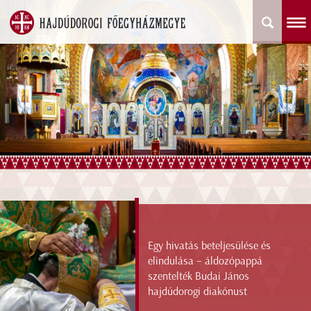
Egy hivatás beteljesülése és
elindulása – áldozópappá
szentelték Budai János
hajdúdorogi diakónust