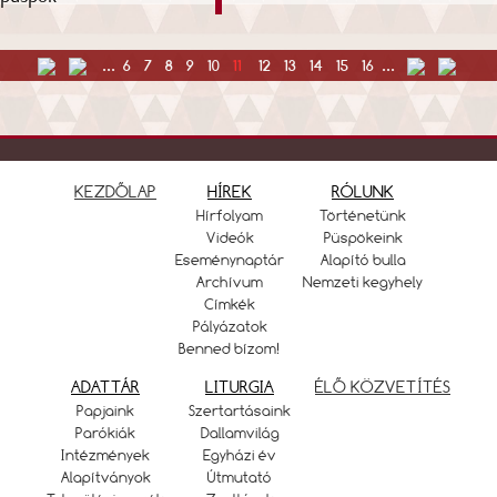
...
6
7
8
9
10
11
12
13
14
15
16
...
KEZDŐLAP
HÍREK
RÓLUNK
Hírfolyam
Történetünk
Videók
Püspökeink
Eseménynaptár
Alapító bulla
Archívum
Nemzeti kegyhely
Címkék
Pályázatok
Benned bízom!
ADATTÁR
LITURGIA
ÉLŐ KÖZVETÍTÉS
Papjaink
Szertartásaink
Parókiák
Dallamvilág
Intézmények
Egyházi év
Alapítványok
Útmutató