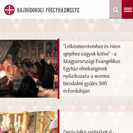
"Lelkiismeretemhez és Isten
igéjéhez vagyok kötve" - a
Magyarországi Evangélikus
Egyház elnökségének
nyilatkozata a wormsi
birodalmi gyűlés 500.
évfordulóján
Derűs lelkű szolgálattal -