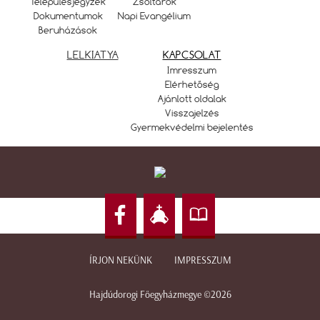
Településjegyzék
Zsoltárok
Dokumentumok
Napi Evangélium
Beruházások
LELKIATYA
KAPCSOLAT
Imresszum
Elérhetőség
Ajánlott oldalak
Visszajelzés
Gyermekvédelmi bejelentés
ÍRJON NEKÜNK
IMPRESSZUM
Hajdúdorogi Főegyházmegye ©2026