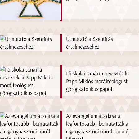
Útmutató a Szentírás
értelmezéséhez
Főiskolai tanárrá nevezték ki
Papp Miklós morálteológust,
görögkatolikus papot
Az evangélium átadása a
legfontosabb - bemutatták a
cigánypasztorációról szóló új