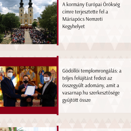
A kormány Európai Örökség
címre terjesztette fel a
Máriapócs Nemzeti
Kegyhelyet
Gödöllői templomrongálás: a
teljes felújítást fedezi az
összegyűlt adomány, amit a
vasarnap.hu szerkesztősége
gyűjtött össze