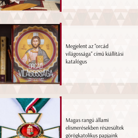
Megjelent az "orcád
világossága" című kiállítási
katalógus
Magas rangú állami
elismerésekben részesültek
görögkatolikus papjaink