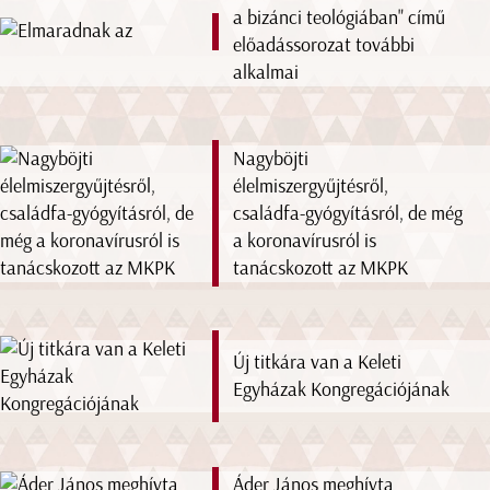
a bizánci teológiában" című
előadássorozat további
alkalmai
Nagyböjti
élelmiszergyűjtésről,
családfa-gyógyításról, de még
a koronavírusról is
tanácskozott az MKPK
Új titkára van a Keleti
Egyházak Kongregációjának
Áder János meghívta