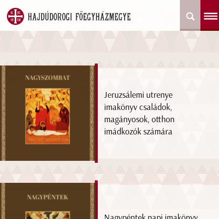
Jeruzsálemi utrenye
imakönyv családok,
magányosok, otthon
imádkozók számára
Nagypéntek napi imakönyv