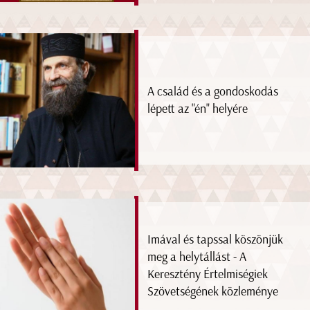
A család és a gondoskodás
lépett az "én" helyére
Imával és tapssal köszönjük
meg a helytállást - A
Keresztény Értelmiségiek
Szövetségének közleménye