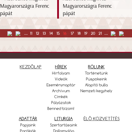
Magyarországra Ferenc
pápát
...
11
12
13
14
15
16
17
18
19
20
21
...
KEZDŐLAP
HÍREK
RÓLUNK
Hírfolyam
Történetünk
Videók
Püspökeink
Eseménynaptár
Alapító bulla
Archívum
Nemzeti kegyhely
Címkék
Pályázatok
Benned bízom!
ADATTÁR
LITURGIA
ÉLŐ KÖZVETÍTÉS
Papjaink
Szertartásaink
Parókiák
Dallamvilág