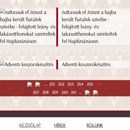
Juttassuk el Jézust a bajba
került fiatalok szívébe -
felújított leány -és
lakásotthonokat szenteltek
fel Hajdúnánáson
Adventi koszorúkészítés
...
251
252
253
254
255
256
257
258
259
260
261
...
KEZDŐLAP
HÍREK
RÓLUNK