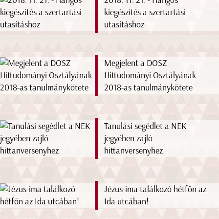
2018. 11. 21. - Hangos
kiegészítés a szertartási
utasításhoz
Megjelent a DOSZ
Hittudományi Osztályának
2018-as tanulmánykötete
Tanulási segédlet a NEK
jegyében zajló
hittanversenyhez
Jézus-ima találkozó hétfőn az
Ida utcában!