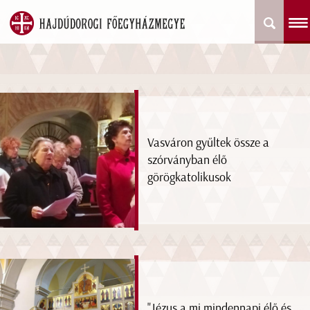
Vasváron gyűltek össze a
szórványban élő
görögkatolikusok
"Jézus a mi mindennapi élő és