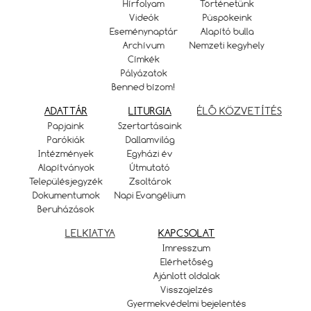
Hírfolyam
Történetünk
Videók
Püspökeink
Eseménynaptár
Alapító bulla
Archívum
Nemzeti kegyhely
Címkék
Pályázatok
Benned bízom!
ADATTÁR
LITURGIA
ÉLŐ KÖZVETÍTÉS
Papjaink
Szertartásaink
Parókiák
Dallamvilág
Intézmények
Egyházi év
Alapítványok
Útmutató
Településjegyzék
Zsoltárok
Dokumentumok
Napi Evangélium
Beruházások
LELKIATYA
KAPCSOLAT
Imresszum
Elérhetőség
Ajánlott oldalak
Visszajelzés
Gyermekvédelmi bejelentés