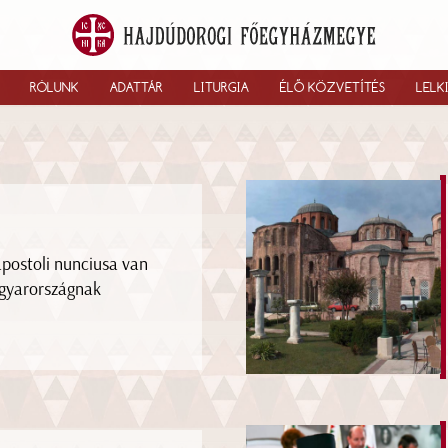
RÓLUNK
ADATTÁR
LITURGIA
ÉLŐ KÖZVETÍTÉS
LELK
apostoli nunciusa van
yarországnak