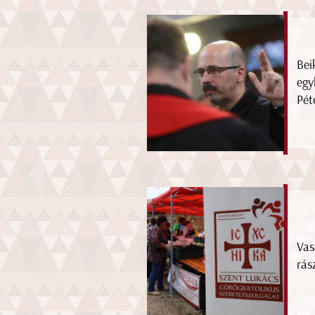
Bei
egy
Pét
Vas
rás