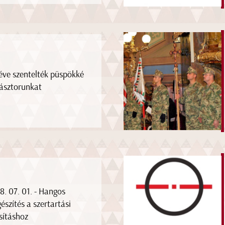
 éve szentelték püspökké
ásztorunkat
8. 07. 01. - Hangos
gészítés a szertartási
sításhoz