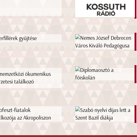
erfillérek gyűjtése
 nemzetközi ökumenikus
rzetesi találkozó
ofeszt-fiatalok
álkozója az Akropoliszon