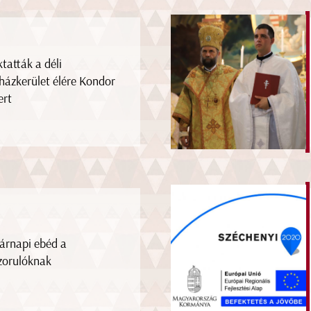
ktatták a déli
házkerület élére Kondor
ert
árnapi ebéd a
zorulóknak