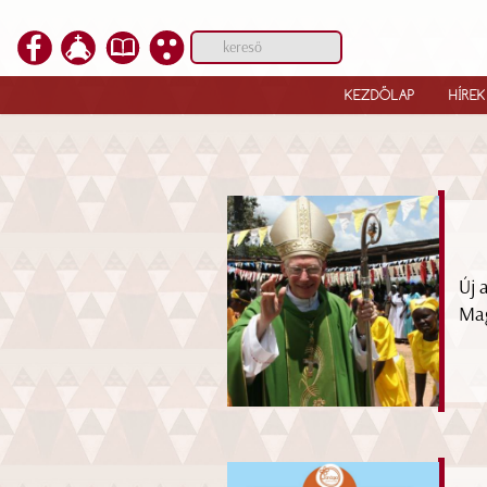
KEZDŐLAP
HÍREK
Új 
Mag