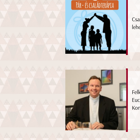
Csa
leh
Fel
Euc
Kon