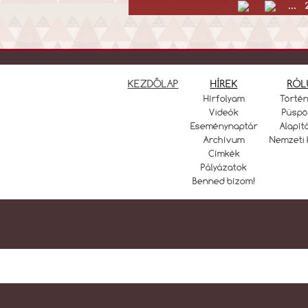
...
KEZDŐLAP
HÍREK
RÓL
Hírfolyam
Törté
Videók
Püspö
Eseménynaptár
Alapít
Archívum
Nemzeti 
Címkék
Pályázatok
Benned bízom!