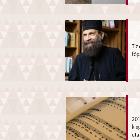
Tíz
főp
201
kie
uta