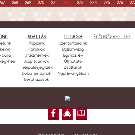
267
268
269
270
271
272
273
274
275
276
27
UNK
ADATTÁR
LITURGIA
ÉLŐ KÖZVETÍTÉS
netünk
Papjaink
Szertartásaink
keink
Parókiák
Dallamvilág
ó bulla
Intézmények
Egyházi év
kegyhely
Alapítványok
Útmutató
Településjegyzék
Zsoltárok
Dokumentumok
Napi Evangélium
Beruházások