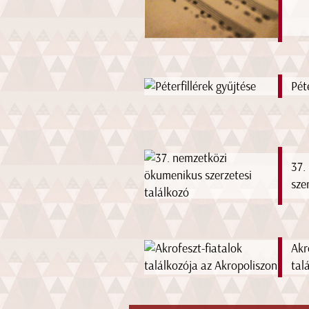
Pét
37.
sze
Akr
tal