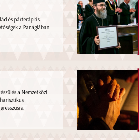
lád és párterápiás
etőségek a Panágiában
készülés a Nemzetközi
harisztikus
gresszusra