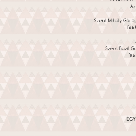
Az
Szent Mihály Görö
Bud
Szent Bazil Gö
Bud
EGY