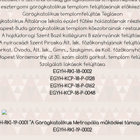
 esztergomi görögkatolikus templom felújításának előkészi
Görögkatolikus templomfelújítás Tégláson
gkatolikus Általános Iskola épület fűtési hálózatásnak ré
apest-Buda görögkatolikus templom kőszobrainak restaura
A hajdúdorogi Szent Bazil kollégiumi B szárnyának felújítá
A nyíracsádi Szent Piroska Ált. Isk. főzőkonyhájának felújíta
rkat. Óvoda, Ált. Isk., Gimn., Szakgimn. és Koll. főzőkonyhája
apest Vörösmarthy út 30. szám alatti görkat. templom felúji
Szolgálati lakások felújítása
EGYH-RKI-18-0002
EGYH-KCP-18-P-0128
EGYH-KCP-18-P-0162
EGYH-KCP-18-P-0048
H-RKI-19-0001 "A Görögkatolikus Metropólia működési támog
EGYH-RKI-19-0002