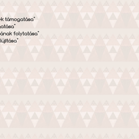
tek támogatása"
gatása"
ának folytatása"
újítása"