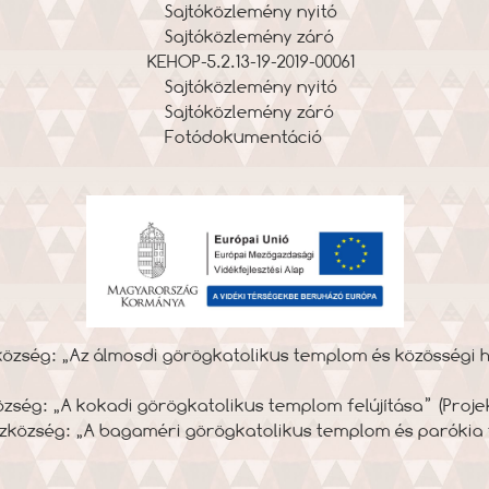
Sajtóközlemény nyitó
Sajtóközlemény záró
KEHOP-5.2.13-19-2019-00061
Sajtóközlemény nyitó
Sajtóközlemény záró
Fotódokumentáció
zség: „Az álmosdi görögkatolikus templom és közösségi há
ség: „A kokadi görögkatolikus templom felújítása” (Projek
község: „A bagaméri görögkatolikus templom és parókia fel