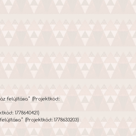
z felújítása” (Projektkód:
tkód: 1778640421)
újítása” (Projektkód: 1778633203)