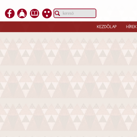
KEZDŐLAP
HÍREK