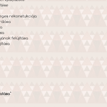
́tése
szleges rekonstukciója
́lása
sa
́sa
́nak felújítása
́tása
atása"