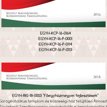
EGYH-KCP-16-0164
EGYH-KCP-16-P-0001
EGYH-KCP-16-P-0114
EGYH-KCP-16-P-0113
EGYH-RKI-18-0003 "Főegyházmegyei fejlesztések"
Görögkatolikus templom és közösségi ház felújítása Álmo
́cóskerti Szentháromság görögkatolikus templomépítés 