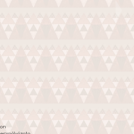
sdon
tervpályázata