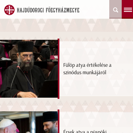
Fülöp atya értékelése a
szinódus munkájáról
Érsek atya a püspöki