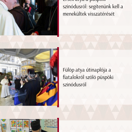
szinódusról: segítenünk kell a
menekültek visszatérését
Fülöp atya útinaplója a
fiatalokról szóló püspöki
szinódusról