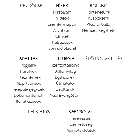
KEZDŐLAP
HÍREK
RÓLUNK
Hírfolyam
Történetünk
Videók
Püspökeink
Eseménynaptár
Alapító bulla
Archívum
Nemzeti kegyhely
Címkék
Pályázatok
Benned bízom!
ADATTÁR
LITURGIA
ÉLŐ KÖZVETÍTÉS
Papjaink
Szertartásaink
Parókiák
Dallamvilág
Intézmények
Egyházi év
Alapítványok
Útmutató
Településjegyzék
Zsoltárok
Dokumentumok
Napi Evangélium
Beruházások
LELKIATYA
KAPCSOLAT
Imresszum
Elérhetőség
Ajánlott oldalak