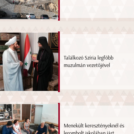
Találkozó Szíria legfőbb
muzulmán vezetőjével
Menekült keresztényeknél és
lerombolt iskolában járt