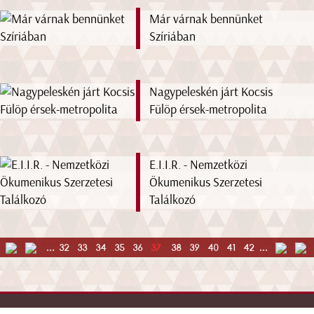
Már várnak bennünket
Szíriában
Nagypeleskén járt Kocsis
Fülöp érsek-metropolita
E.I.I.R. - Nemzetközi
Ökumenikus Szerzetesi
Találkozó
...
32
33
34
35
36
37
38
39
40
41
42
...