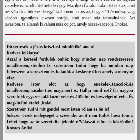
veszélye ez az eltüntethetetlen jegy. Ma, ilyen fiatalon talán tetszik az, amit
belevésnek a bőrébe, de egyáltalán nem biztos az, hogy 5-10 év múlva, vagy
később ugyanilyen lelkesen hordja, amit most oda tetoválnának. Azt
javaslom, találjanak ki valami más dolgot, amely összekapcsolja Önöket.
Dicsértesék a jézus krisztust mindöröké ámen!
Kedves lelkiatya!
Azzal a kérésel fordulok önhöz hogy minden nap rendszeresen
imádkozom,istenhez.És szeretném tudni hogy ha minden nap
felveszem a keresztem és haladók a keskeny úton amely a menybe
visz.
Kedvese isten előt az hogy énekelek,táncolok,és
imádkozom,másokért,és magamért is. Hallja mind ezt? Én nagyon
szeretnék egyszer találkozni vele és átölelni és beszélgetni vele. És
megkinálni ételel ,italal.
Szeretném tudni mit gondol most isten rólam és ön is!
Sokszor érzek melegséget a szivembe amít nem tudok hova tenni.
Lehet hogy az úr szeretette jelenléte?Válaszát előre is köszönöm!
Kovacs Anikó