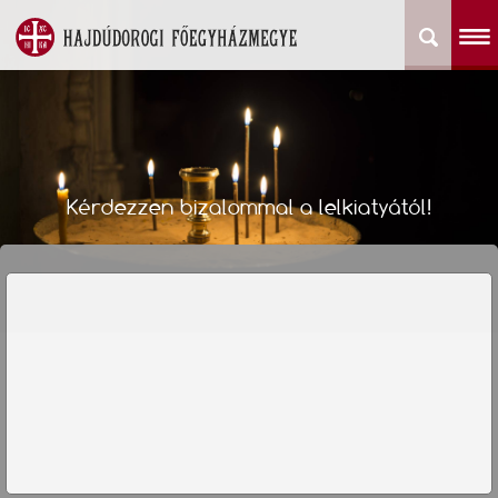
Kérdezzen bizalommal a lelkiatyától!