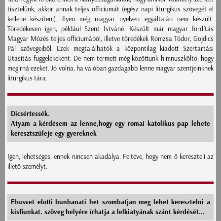
tisztelünk, akkor annak teljes officiumát (egész napi liturgikus szövegét el
kellene készíteni). Ilyen még magyar nyelven egyáltalán nem készült.
Töredékesen igen, például Szent Istváné. Készült már magyar fordítás
Magyar Mózés teljes officiumából, illetve töredékek Romzsa Tódor, Gojdics
Pál szövegeiből. Ezek megtalálhatók a központilag kiadott Szertartási
Utasítás függelékeként. De nem termett még közöttünk himnuszköltő, hogy
megírná ezeket. Jó volna, ha valóban gazdagabb lenne magyar szentjeinknek
liturgikus tára.
Dicsértessék.
Atyam a kérdésem az lenne,hogy egy romai katolikus pap lehete
keresztszüleje egy gyereknek
Igen, lehetséges, ennek nincsen akadálya. Feltéve, hogy nem ő kereszteli az
illető személyt.
Ehusvet elotti bunbanati het szombatjan meg lehet keresztelni a
kisfiunkat. szöveg helyére írhatja a lelkiatyának szánt kérdését...