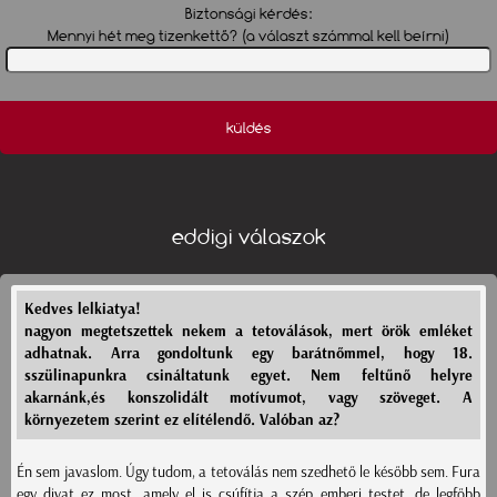
Biztonsági kérdés:
Mennyi hét meg tizenkettő? (a választ számmal kell beírni)
küldés
eddigi válaszok
Kedves lelkiatya!
nagyon megtetszettek nekem a tetoválások, mert örök emléket
adhatnak. Arra gondoltunk egy barátnőmmel, hogy 18.
sszülinapunkra csináltatunk egyet. Nem feltűnő helyre
akarnánk,és konszolidált motívumot, vagy szöveget. A
környezetem szerint ez elítélendő. Valóban az?
Én sem javaslom. Úgy tudom, a tetoválás nem szedhető le később sem. Fura
egy divat ez most, amely el is csúfítja a szép emberi testet, de legfőbb