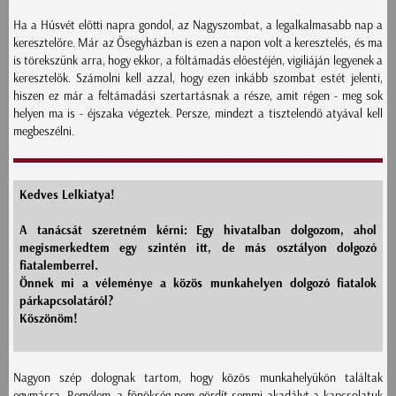
Ha a Húsvét előtti napra gondol, az Nagyszombat, a legalkalmasabb nap a
keresztelőre. Már az Ősegyházban is ezen a napon volt a keresztelés, és ma
is törekszünk arra, hogy ekkor, a föltámadás előestéjén, vigiliáján legyenek a
keresztelők. Számolni kell azzal, hogy ezen inkább szombat estét jelenti,
hiszen ez már a feltámadási szertartásnak a része, amit régen - meg sok
helyen ma is - éjszaka végeztek. Persze, mindezt a tisztelendő atyával kell
megbeszélni.
Kedves Lelkiatya!
A tanácsát szeretném kérni: Egy hivatalban dolgozom, ahol
megismerkedtem egy szintén itt, de más osztályon dolgozó
fiatalemberrel.
Önnek mi a véleménye a közös munkahelyen dolgozó fiatalok
párkapcsolatáról?
Köszönöm!
Nagyon szép dolognak tartom, hogy közös munkahelyükön találtak
egymásra. Remélem, a főnökség nem gördít semmi akadályt a kapcsolatuk