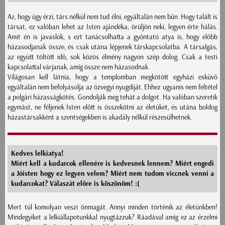
Az, hogy úgy érzi, társ nélkül nem tud élni, egyáltalán nem bűn. Hogy talált is
társat, ez valóban lehet az Isten ajándéka, örüljön neki, legyen érte hálás.
Amit én is javaslok, s ezt tanácsolhatta a gyóntató atya is, hogy előbb
házasodjanak össze, és csak utána lépjenek társkapcsolatba. A társalgás,
az együtt töltött idő, sok közös élmény nagyon szép dolog. Csak a testi
kapcsolattal várjanak, amíg össze nem házasodnak.
Világosan kell látnia, hogy a templomban megkötött egyházi esküvő
egyáltalán nem befolyásolja az özvegyi nyugdíját. Ehhez ugyanis nem feltétel
a polgári házasságkötés. Gondolják meg tehát a dolgot. Ha valóban szeretik
egymást, ne féljenek Isten előtt is összekötni az életüket, és utána boldog
házastársakként a szentségekben is akadály nélkül részesülhetnek.
Kedves lelkiatya!
Miért kell a kudarcok ellenére is kedvesnek lennem? Miért engedi
a Jóisten hogy ez legyen velem? Miért nem tudom viccnek venni a
kudarcokat? Válaszát előre is köszönöm! :(
Mert túl komolyan veszi önmagát. Annyi minden történik az életünkben!
Mindegyiket a lelkiállapotunkkal nyugtázzuk? Ráadásul amíg ez az érzelmi