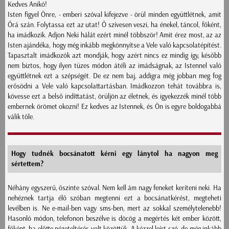
Kedves Anikó!
Isten figyel Önre, - emberi szóval kifejezve - örül minden együttlétnek, amit
Őrá szán. Folytassa ezt az utat! Ő szívesen veszi, ha énekel, táncol, főként,
ha imádkozik. Adjon Neki hálát ezért minél többször! Amit érez most, az az
Isten ajándéka, hogy még inkább megkönnyítse a Vele való kapcsolatépítést.
Tapasztalt imádkozók azt mondják, hogy azért nincs ez mindig így, később
nem biztos, hogy ilyen tüzes módon átéli az imádságnak, az Istennel való
együttlétnek ezt a szépségét. De ez nem baj, addigra még jobban meg fog
erősödni a Vele való kapcsolattartásban. Imádkozzon tehát továbbra is,
kövesse ezt a belső indíttatást, örüljön az életnek, és igyekezzék minél több
embernek örömet okozni! Ez kedves az Istennek, és Ön is egyre boldogabbá
válik tőle.
Hogy tudnék bocsánatott kérni egy lánytol ha nagyon meg
sértettem?
Néhány egyszerű, őszinte szóval. Nem kell ám nagy feneket keríteni neki. Ha
nehéznek tartja élő szóban megtenni ezt a bocsánatkérést, megteheti
levélben is. Ne e-mail-ben vagy sms-ben, mert az sokkal személytelenebb!
Hasonló módon, telefonon beszélve is döcög a megértés két ember között,
főként, ha előtte nézeteltérés volt közöttük. A kézzel leírt szó, de még inkább