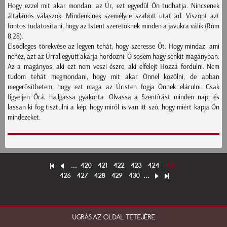
Hogy ezzel mit akar mondani az Úr, ezt egyedül Ön tudhatja. Nincsenek
általános válaszok. Mindenkinek személyre szabott utat ad. Viszont azt
fontos tudatosítani, hogy az Istent szeretőknek minden a javukra válik (Róm
8,28).
Elsődleges törekvése az legyen tehát, hogy szeresse Őt. Hogy mindaz, ami
nehéz, azt az Úrral együtt akarja hordozni. Ő sosem hagy senkit magányban.
Az a magányos, aki ezt nem veszi észre, aki elfelejt Hozzá fordulni. Nem
tudom tehát megmondani, hogy mit akar Önnel közölni, de abban
megerősíthetem, hogy ezt maga az Úristen fogja Önnek elárulni. Csak
figyeljen Őrá, hallgassa gyakorta. Olvassa a Szentírást minden nap, és
lassan ki fog tisztulni a kép, hogy miről is van itt szó, hogy miért kapja Ön
mindezeket.
...
420
421
422
423
424
425
426
427
428
429
430
...
UGRÁS AZ OLDAL TETEJÉRE