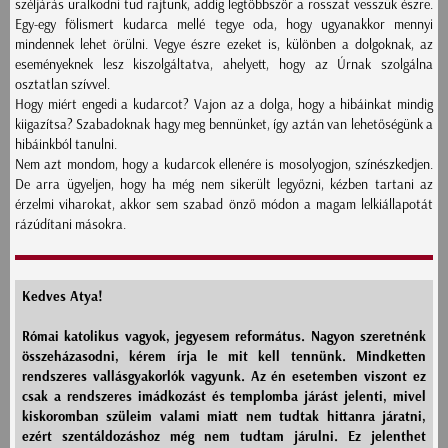
széljárás uralkodni tud rajtunk, addig legtöbbször a rosszat vesszük észre.
Egy-egy fölismert kudarca mellé tegye oda, hogy ugyanakkor mennyi
mindennek lehet örülni. Vegye észre ezeket is, különben a dolgoknak, az
eseményeknek lesz kiszolgáltatva, ahelyett, hogy az Úrnak szolgálna
osztatlan szívvel.
Hogy miért engedi a kudarcot? Vajon az a dolga, hogy a hibáinkat mindig
kiigazítsa? Szabadoknak hagy meg bennünket, így aztán van lehetőségünk a
hibáinkból tanulni.
Nem azt mondom, hogy a kudarcok ellenére is mosolyogjon, színészkedjen.
De arra ügyeljen, hogy ha még nem sikerült legyőzni, kézben tartani az
érzelmi viharokat, akkor sem szabad önző módon a magam lelkiállapotát
rázúdítani másokra.
Kedves Atya!
Római katolikus vagyok, jegyesem református. Nagyon szeretnénk
összeházasodni, kérem írja le mit kell tennünk. Mindketten
rendszeres vallásgyakorlók vagyunk. Az én esetemben viszont ez
csak a rendszeres imádkozást és templomba járást jelenti, mivel
kiskoromban szüleim valami miatt nem tudtak hittanra járatni,
ezért szentáldozáshoz még nem tudtam járulni. Ez jelenthet