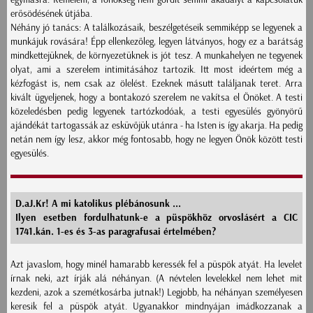
erősödésének útjába.
Néhány jó tanács: A találkozásaik, beszélgetéseik semmiképp se legyenek a
munkájuk rovására! Épp ellenkezőleg, legyen látványos, hogy ez a barátság
mindkettejüknek, de környezetüknek is jót tesz. A munkahelyen ne tegyenek
olyat, ami a szerelem intimitásához tartozik. Itt most ideértem még a
kézfogást is, nem csak az ölelést. Ezeknek másutt találjanak teret. Arra
kivált ügyeljenek, hogy a bontakozó szerelem ne vakítsa el Önöket. A testi
közeledésben pedig legyenek tartózkodóak, a testi egyesülés gyönyörű
ajándékát tartogassák az esküvőjük utánra - ha Isten is így akarja. Ha pedig
netán nem így lesz, akkor még fontosabb, hogy ne legyen Önök között testi
egyesülés.
D.aJ.Kr! A mi katolikus plébánosunk ...
Ilyen esetben fordulhatunk-e a püspökhöz orvoslásért a CIC
1741.kán. 1-es és 3-as paragrafusai értelmében?
Azt javaslom, hogy minél hamarabb keressék fel a püspök atyát. Ha levelet
írnak neki, azt írják alá néhányan. (A névtelen levelekkel nem lehet mit
kezdeni, azok a szemétkosárba jutnak!) Legjobb, ha néhányan személyesen
keresik fel a püspök atyát. Ugyanakkor mindnyájan imádkozzanak a