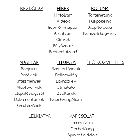
KEZDŐLAP
HÍREK
RÓLUNK
Hírfolyam
Történetünk
Videók
Püspökeink
Eseménynaptár
Alapító bulla
Archívum
Nemzeti kegyhely
Címkék
Pályázatok
Benned bízom!
ADATTÁR
LITURGIA
ÉLŐ KÖZVETÍTÉS
Papjaink
Szertartásaink
Parókiák
Dallamvilág
Intézmények
Egyházi év
Alapítványok
Útmutató
Településjegyzék
Zsoltárok
Dokumentumok
Napi Evangélium
Beruházások
LELKIATYA
KAPCSOLAT
Imresszum
Elérhetőség
Ajánlott oldalak