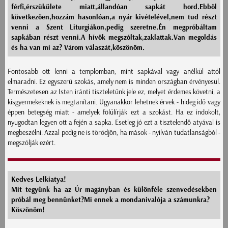
férfi,érszűkülete miatt,állandóan sapkát hord.Ebből
következően,hozzám hasonlóan,a nyár kivételével,nem tud részt
venni a Szent Liturgiákon,pedig szeretne.Én megpróbáltam
sapkában részt venni.A hívők megszóltak,zaklattak.Van megoldás
és ha van mi az? Várom válaszát,köszönöm.
Fontosabb ott lenni a templomban, mint sapkával vagy anélkül attól
elmaradni. Ez egyszerű szokás, amely nem is minden országban érvényesül.
Természetesen az Isten iránti tiszteletünk jele ez, melyet érdemes követni, a
kisgyermekeknek is megtanítani. Ugyanakkor lehetnek érvek - hideg idő vagy
éppen betegség miatt - amelyek fölülírják ezt a szokást. Ha ez indokolt,
nyugodtan legyen ott a fején a sapka. Esetleg jó ezt a tisztelendő atyával is
megbeszélni. Azzal pedig ne is törődjön, ha mások - nyilván tudatlanságból -
megszólják ezért.
Kedves Lelkiatya!
Mit tegyünk ha az Úr magányban és különféle szenvedésekben
próbál meg bennünket?Mi ennek a mondanivalója a számunkra?
Köszönöm!