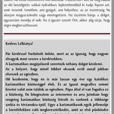
az élő beszélgetés sokkal nyíltabban, leplezetlenebbül ki tudja fejezni azt,
amit éreznek. Ismétlem, ami gyógyít, ami helyrehoz, az az őszinteség. Ne
akarjon magyarázkodni vagy mentegetőzni. Ha őszintén bánja a dolgot,
egyszerűen mondja el neki. Ha ő igazán szereti Önt, akkor alig várja, hogy
végre megbocsáthasson.
Kedves Lelkiatya!
Pár kérdéssel fordulnék önhöz, mert az az igazság, hogy nagyon
elvagyok most veszve a kérdésekben.
A karizmatikus megújulásról szeretnék néhány dolgot kérdezni.
Az a helyzet, hogy minél többet olvasok erről annál jobban
elveszek az egészben.
Ott kezdeném, hogy én is már lassan egy éve egy katolikus
karizmatikus közösséggel élek. És az igazat megvallva semmi
kivetni valót nem találok az egészben. Pápa által el van fogadva ez
a közösség. De böngésztem az interneten és arra jutottam hogy
rengeteg karizmatikus közösség létezik és ezeknek a többsége
szekta és tévtanokra épül. Ugye a karizmatikusok egyik jellemzője
a Szentlélekben való megkeresztelkedés, amit az első pünkösdre