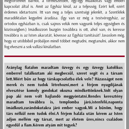
megtörténhet bárhol, a természetben, egy-egy műalkotás vagy emberi
kapcsolat által is. Amit az Egyház kínál, az a teljesség. Ezért kell, ezért
érdemes idetartozni. Itt van meg a teljes szentségi jelenlét, a Szentlélek
maradéktalan kegyelmi áradása. (Így van ez még a testvéregyház, az
ortodox egyházban is, csak sajnos velük nem vagyunk teljes egységben és
közösségben.) Imádkozzon buzgón továbbra is ott, ahol van, és keresse
továbbra is az Isten akaratát, kövesse az Egyház tanítását! Javaslom még,
hogy ez utóbbiból próbáljon minél többet megtudni, megtanulni, akkor nem
fog elveszni a sok vallási kínálatban.
Aránylag fiatalon maradtam özvegy és egy özvegy katolikus
emberrel találkoztam aki megbecsül, szeret segít és a társam
lett.Miért bűn az hogy társkapcsolatba élek vele? Házasságot nem
merek és nem tudok létrehozni,mert a férjem nyugdíjának
elvesztése komoly gondokat okozna mindkettőnknek.Volt olyan
pap aki nem volt hajlandó meggyóntatni.Rendes keresztény
maradtam továbbra is, templomba járó,istenfélő,naponta
imádkozó,zarándokutakra járó ember vagyok.Mi a bűnöm, hogy
társ nélkül nem tudok élni.A férjem halála után kérem az Isten
adjon mellém egy társat, mert az életem üres,nincs családom
egyedül a fiam.Kérem atyám mit tegyek?