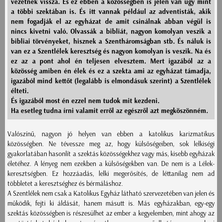
vezetnek vissza. És ez ebben a közösségben is jelen van úgy mint
a többi szektában is. És itt vannak például az adventisták, akik
nem fogadják el az egyházat de amit csinálnak abban végül is
nincs kivetni való. Olvassák a bibliát, nagyon komolyan veszik a
bibliai törvényeket, hisznek a Szentháromságban stb. És náluk is
van ez a Szentlélek keresztség és nagyon komolyan is veszik. Na és
ez az a pont ahol én teljesen elvesztem. Mert igazából az a
közösség amiben én élek és ez a szekta ami az egyházat támadja,
igazából mind kettőt (legalább is elmondásuk szerint) a Szentlélek
élteti.
És igazából most én ezzel nem tudok mit kezdeni.
Ha esetleg tudna írni valamit erről az egészről azt megköszönném.
Valószínű, nagyon jó helyen van ebben a katolikus karizmatikus
közösségben. Ne tévessze meg az, hogy külsőségeiben, sok lelkiségi
gyakorlatában hasonlít a szektás közösségekhez vagy más, kisebb egyházak
életéhez. A lényeg nem ezekben a külsőségekben van. De nem is a Lélek-
keresztségben. Ez hozzáadás, lelki megerősítés, de léttanilag nem ad
többletet a keresztséghez és bérmáláshoz.
A Szentlélek nem csak a Katolikus Egyház látható szervezetében van jelen és
működik, fejti ki áldását, hanem másutt is. Más egyházakban, egy-egy
szektás közösségben is részesülhet az ember a kegyelemben, mint ahogy az