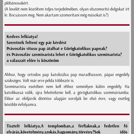
plébánosukért.
(A levelét nem közöltem teljes terjedelmében, olyan elszomorító dolgokat írt
le. Bocsásson meg. Nem akartam szomorítani még másokat is?)
Kedves lelkiatya!
Szeretnék felteni egy pár kérdést
Právoszláv ritusu pap átalhat e Görögkatolikus papnak?
és Právoszláv szeminarista lehet e Görögkatolikus szeminarista?
a válaszait előre is köszönöm
Ahhoz, hogy ortodox pap katolizálva pap maradhasson, pápai engedély
szükséges. Volt már erre példa többször is.
Szeminarista esetében nem kell ehhez semmilyen külön engedély. Ha
katolikussá válik, újra felvételiznie kell, a görögkatolikus szemináriumba.
Ekkor az elöljárók döntése alapján sorolják be első évre, vagy esetleg
későbbi évfolyamra.
Tisztelt lelkiatya,A templomban,a férfiaknak,a fedetlen fő
elvárás,követelmény,szokás,hagyomány,törvény?Sok idős