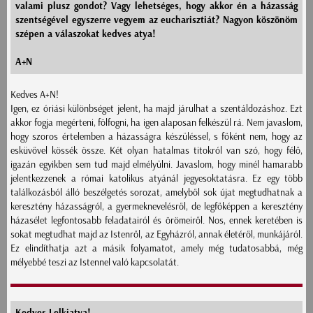
valami plusz gondot? Vagy lehetséges, hogy akkor én a házasság
szentségével egyszerre vegyem az eucharisztiát? Nagyon köszönöm
szépen a válaszokat kedves atya!
A+N
Kedves A+N!
Igen, ez óriási különbséget jelent, ha majd járulhat a szentáldozáshoz. Ezt
akkor fogja megérteni, fölfogni, ha igen alaposan felkészül rá. Nem javaslom,
hogy szoros értelemben a házasságra készüléssel, s főként nem, hogy az
esküvővel kössék össze. Két olyan hatalmas titokról van szó, hogy félő,
igazán egyikben sem tud majd elmélyülni. Javaslom, hogy minél hamarabb
jelentkezzenek a római katolikus atyánál jegyesoktatásra. Ez egy több
találkozásból álló beszélgetés sorozat, amelyből sok újat megtudhatnak a
keresztény házasságról, a gyermeknevelésről, de legfőképpen a keresztény
házasélet legfontosabb feladatairól és örömeiről. Nos, ennek keretében is
sokat megtudhat majd az Istenről, az Egyházról, annak életéről, munkájáról.
Ez elindíthatja azt a másik folyamatot, amely még tudatosabbá, még
mélyebbé teszi az Istennel való kapcsolatát.
Kedves Lelkiatya!