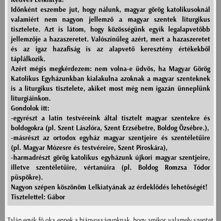
Időnként eszembe jut, hogy nálunk, magyar görög katolikusoknál
valamiért nem nagyon jellemző a magyar szentek liturgikus
tisztelete. Azt is látom, hogy közösségünk egyik legalapvetőbb
jellemzője a hazaszeretet. Valószínűleg azért, mert a hazaszeretet
és az igaz hazafiság is az alapvető keresztény értékekből
táplálkozik.
Azért mégis megkérdezem: nem volna-e üdvös, ha Magyar Görög
Katolikus Egyházunkban kialakulna azoknak a magyar szenteknek
is a liturgikus tisztelete, akiket most még nem igazán ünneplünk
liturgiáinkon.
Gondolok itt:
-egyrészt a latin testvéreink által tisztelt magyar szentekre és
boldogokra (pl. Szent Lászlóra, Szent Erzsébetre, Boldog Özsébre.),
-másrészt az ortodox egyház magyar szentjeire és szentéletűire
(pl. Magyar Mózesre és testvéreire, Szent Piroskára),
-harmadrészt görög katolikus egyházunk újkori magyar szentjeire,
illetve szentéletűire, vértanúira (pl. Boldog Romzsa Tódor
püspökre).
Nagyon szépen köszönöm Lelkiatyának az érdeklődés lehetőségét!
Tisztelettel: Gábor
Talán egyik fő oka ennek a hiányosságunknak, hogy amikor valamely szentet