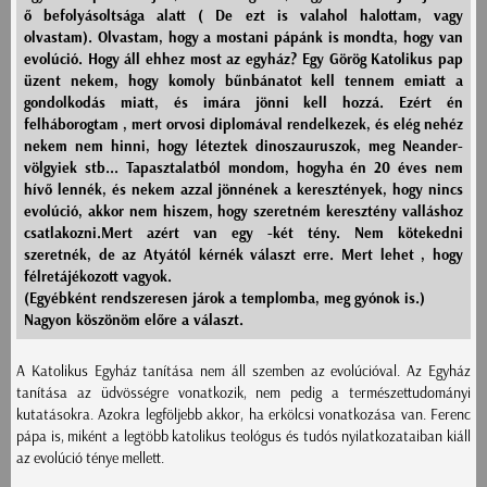
ő befolyásoltsága alatt ( De ezt is valahol halottam, vagy
olvastam). Olvastam, hogy a mostani pápánk is mondta, hogy van
evolúció. Hogy áll ehhez most az egyház? Egy Görög Katolikus pap
üzent nekem, hogy komoly bűnbánatot kell tennem emiatt a
gondolkodás miatt, és imára jönni kell hozzá. Ezért én
felháborogtam , mert orvosi diplomával rendelkezek, és elég nehéz
nekem nem hinni, hogy léteztek dinoszauruszok, meg Neander-
völgyiek stb... Tapasztalatból mondom, hogyha én 20 éves nem
hívő lennék, és nekem azzal jönnének a keresztények, hogy nincs
evolúció, akkor nem hiszem, hogy szeretném keresztény valláshoz
csatlakozni.Mert azért van egy -két tény. Nem kötekedni
szeretnék, de az Atyától kérnék választ erre. Mert lehet , hogy
félretájékozott vagyok.
(Egyébként rendszeresen járok a templomba, meg gyónok is.)
Nagyon köszönöm előre a választ.
A Katolikus Egyház tanítása nem áll szemben az evolúcióval. Az Egyház
tanítása az üdvösségre vonatkozik, nem pedig a természettudományi
kutatásokra. Azokra legföljebb akkor, ha erkölcsi vonatkozása van. Ferenc
pápa is, miként a legtöbb katolikus teológus és tudós nyilatkozataiban kiáll
az evolúció ténye mellett.