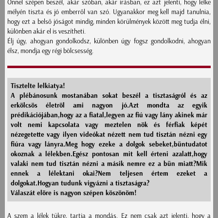
Önnel szépen beszél, akár szóban, akár írásban, ez azt jelenti, hogy lelke
mélyén tiszta és jó emberről van szó. Ugyanakkor meg kell majd tanulnia,
hogy ezt a belső jóságot mindig, minden körülmények között meg tudja élni,
különben akár el is veszítheti.
Élj úgy, ahogyan gondolkodsz, különben úgy fogsz gondolkodni, ahogyan
élsz, mondja egy régi bölcsesség.
Tisztelte lelkiatya!
A plébánosunk mostanában sokat beszél a tisztaságról és az
erkölcsös életröl ami nagyon jó.Azt mondta az egyik
prédikációjában,hogy az a fiatal,legyen az fiú vagy lány akinek már
volt nemi kapcsolata vagy meztelen nök és férfiak képét
nézegetette vagy ilyen videókat nézett nem tud tisztán nézni egy
fiúra vagy lányra.Meg hogy ezeke a dolgok sebeket,büntudatot
okoznak a lélekben.Egész pontosan mit kell érteni azalatt,hogy
valaki nem tud tisztán nézni a másik nemre ez a bün miatt?Mik
ennek a lélektani okai?Nem teljesen értem ezeket a
dolgokat.Hogyan tudunk vigyázni a tisztaságra?
Válaszát elöre is nagyon szépen köszönöm!
A szem a lélek tükre, tartja a mondás. Ez nem csak azt jelenti, hogy a