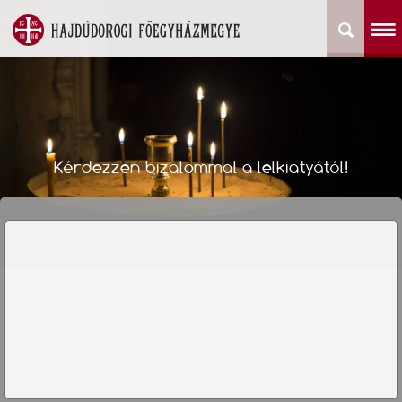
Kérdezzen bizalommal a lelkiatyától!