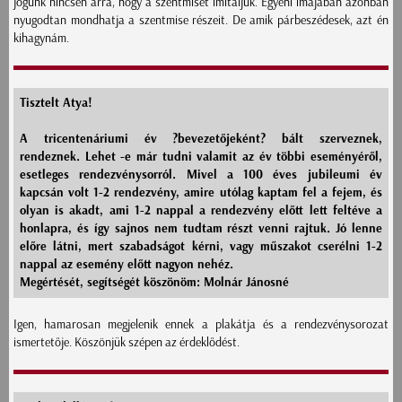
jogunk nincsen arra, hogy a szentmisét imitáljuk. Egyéni imájában azonban
nyugodtan mondhatja a szentmise részeit. De amik párbeszédesek, azt én
kihagynám.
Tisztelt Atya!
A tricentenáriumi év ?bevezetőjeként? bált szerveznek,
rendeznek. Lehet -e már tudni valamit az év többi eseményéről,
esetleges rendezvénysorról. Mivel a 100 éves jubileumi év
kapcsán volt 1-2 rendezvény, amire utólag kaptam fel a fejem, és
olyan is akadt, ami 1-2 nappal a rendezvény előtt lett feltéve a
honlapra, és így sajnos nem tudtam részt venni rajtuk. Jó lenne
előre látni, mert szabadságot kérni, vagy műszakot cserélni 1-2
nappal az esemény előtt nagyon nehéz.
Megértését, segítségét köszönöm: Molnár Jánosné
Igen, hamarosan megjelenik ennek a plakátja és a rendezvénysorozat
ismertetője. Köszönjük szépen az érdeklődést.