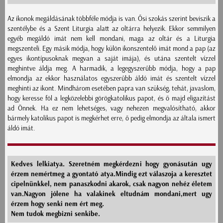
Az ikonok megáldásának többféle módja is van. Ősi szokás szerint beviszik a
szentélybe és a Szent Liturgia alatt az oltárra helyezik. Ekkor semmilyen
egyéb megáldó imát nem kell mondani, maga az oltár és a Liturgia
megszenteli. Egy másik módja, hogy külön ikonszentelő imát mond a pap (az
egyes ikontípusoknak megvan a saját imája), és utána szentelt vízzel
meghintve áldja meg. A harmadik, a legegyszerűbb módja, hogy a pap
elmondja az ekkor használatos egyszerűbb áldó imát és szentelt vízzel
meghinti az ikont. Mindhárom esetében papra van szükség, tehát, javaslom,
hogy keresse föl a legközelebbi görögkatolikus papot, és ő majd eligazítást
ad Önnek. Ha ez nem lehetséges, vagy nehezen megvalósítható, akkor
bármely katolikus papot is megkérhet erre, ő pedig elmondja az általa ismert
áldó imát.
Kedves lelkiatya. Szeretném megkérdezni hogy gyonásután ugy
érzem nemértmeg a gyontató atya.Mindig ezt válaszoja a keresztet
cipelnünkkel, nem panaszkodni akarok, csak nagyon nehéz életem
van.Nagyon jólene ha valakinek eltudnám mondani,mert ugy
érzem hogy senki nem ért meg.
Nem tudok megbizni senkibe.