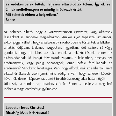
és érdekemberek lettek. Teljesen eltávolodtak tőlem. Így ők se
állnak mellettem.persze mindig imádkozok értük.
Mit tehetek ebben a helyzetben?
Bence
Az nehezen hihető, hogy a környezetemben egyszerre, vagy akárcsak
lassanként is mindenki megváltozzon. Amikor ilyet tapasztal az ember,
akkor joggal vélheti, hogy a változások inkább őbenne történtek, a lelkében,
a látásmódjában. Érdemes nyugodtan, higgadtan, időt szánva rá végig
gondolni, hogy mi lehet az oka ennek a kiközösítésnek, ennek az
eltávolodásnak. Jó irányú folyamatok zajlanak a lelkemben, amelyek ezt
eredményezik, vagy pedig önzőségnek, önző befelé fordulásnak az
eredménye? Mindkettő lehetséges. Van, hogy elfordulnak az embertől, mert
elkezd értékesebb úton járni, mint addig, s van, hogy szívesen követik,
követnék, de nem képesek rá, s azért inkább összesúgnak a háta mögött.
Jól teszi, ha minden nap imádkozik értük. Ennek is meglesz a megfelelő
időben a maga eredménye, gyümölcse.
Laudetur Iesus Christus!
Dicsőség Jézus Krisztusnak!