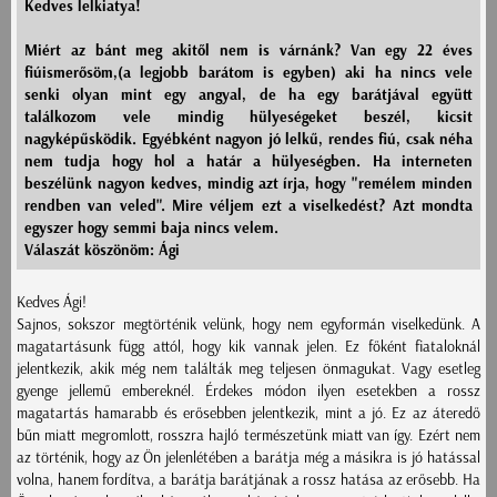
Kedves lelkiatya!
Miért az bánt meg akitől nem is várnánk? Van egy 22 éves
fiúismerősöm,(a legjobb barátom is egyben) aki ha nincs vele
senki olyan mint egy angyal, de ha egy barátjával együtt
találkozom vele mindig hülyeségeket beszél, kicsit
nagyképűsködik. Egyébként nagyon jó lelkű, rendes fiú, csak néha
nem tudja hogy hol a határ a hülyeségben. Ha interneten
beszélünk nagyon kedves, mindig azt írja, hogy "remélem minden
rendben van veled". Mire véljem ezt a viselkedést? Azt mondta
egyszer hogy semmi baja nincs velem.
Válaszát köszönöm: Ági
Kedves Ági!
Sajnos, sokszor megtörténik velünk, hogy nem egyformán viselkedünk. A
magatartásunk függ attól, hogy kik vannak jelen. Ez főként fiataloknál
jelentkezik, akik még nem találták meg teljesen önmagukat. Vagy esetleg
gyenge jellemű embereknél. Érdekes módon ilyen esetekben a rossz
magatartás hamarabb és erősebben jelentkezik, mint a jó. Ez az áteredő
bűn miatt megromlott, rosszra hajló természetünk miatt van így. Ezért nem
az történik, hogy az Ön jelenlétében a barátja még a másikra is jó hatással
volna, hanem fordítva, a barátja barátjának a rossz hatása az erősebb. Ha