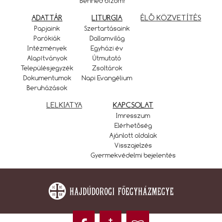
Benned bízom!
ADATTÁR
LITURGIA
ÉLŐ KÖZVETÍTÉS
Papjaink
Szertartásaink
Parókiák
Dallamvilág
Intézmények
Egyházi év
Alapítványok
Útmutató
Településjegyzék
Zsoltárok
Dokumentumok
Napi Evangélium
Beruházások
LELKIATYA
KAPCSOLAT
Imresszum
Elérhetőség
Ajánlott oldalak
Visszajelzés
Gyermekvédelmi bejelentés