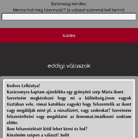
Biztonsági kérdés:
Mennyi hat meg tizennyolc? (a választ számmal kell beírni)
küldés
eddigi válaszok
Kedves Lelkiatya!
Karácsonyra kaptam ajándékba egy gyönyörű szép Mária ikont.
Szeretném megkérdezni hogy mi a különbség,(nem vagyok
tisztában vele, római katolikus vagyok) hogy felszentelik az ikont
vagy megáldják mint pl. a rózsafüzért, vagy szobrokat? Szeretném
felszenteltetni vagy megáldatni az ikonomat,imádkozni szoktam
előtte.
Ikon felszentelését kitől lehet kérni és hol?
Köszönöm szépen a választ! Judit