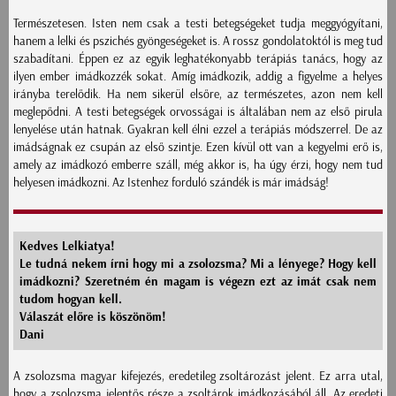
Természetesen. Isten nem csak a testi betegségeket tudja meggyógyítani,
hanem a lelki és pszichés gyöngeségeket is. A rossz gondolatoktól is meg tud
szabadítani. Éppen ez az egyik leghatékonyabb terápiás tanács, hogy az
ilyen ember imádkozzék sokat. Amíg imádkozik, addig a figyelme a helyes
irányba terelődik. Ha nem sikerül elsőre, az természetes, azon nem kell
meglepődni. A testi betegségek orvosságai is általában nem az első pirula
lenyelése után hatnak. Gyakran kell élni ezzel a terápiás módszerrel. De az
imádságnak ez csupán az első szintje. Ezen kívül ott van a kegyelmi erő is,
amely az imádkozó emberre száll, még akkor is, ha úgy érzi, hogy nem tud
helyesen imádkozni. Az Istenhez forduló szándék is már imádság!
Kedves Lelkiatya!
Le tudná nekem írni hogy mi a zsolozsma? Mi a lényege? Hogy kell
imádkozni? Szeretném én magam is végezn ezt az imát csak nem
tudom hogyan kell.
Válaszát előre is köszönöm!
Dani
A zsolozsma magyar kifejezés, eredetileg zsoltározást jelent. Ez arra utal,
hogy a zsolozsma jelentős része a zsoltárok imádkozásából áll. Az eredeti