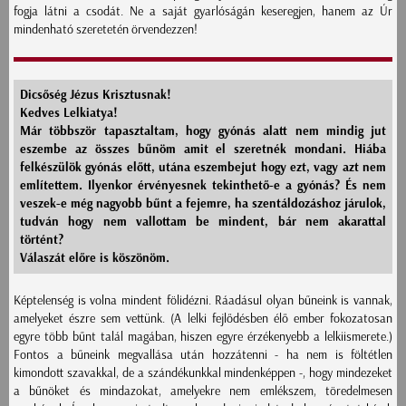
fogja látni a csodát. Ne a saját gyarlóságán keseregjen, hanem az Úr
mindenható szeretetén örvendezzen!
Dicsőség Jézus Krisztusnak!
Kedves Lelkiatya!
Már többször tapasztaltam, hogy gyónás alatt nem mindig jut
eszembe az összes bűnöm amit el szeretnék mondani. Hiába
felkészülök gyónás előtt, utána eszembejut hogy ezt, vagy azt nem
említettem. Ilyenkor érvényesnek tekinthető-e a gyónás? És nem
veszek-e még nagyobb bűnt a fejemre, ha szentáldozáshoz járulok,
tudván hogy nem vallottam be mindent, bár nem akarattal
történt?
Válaszát előre is köszönöm.
Képtelenség is volna mindent fölidézni. Ráadásul olyan bűneink is vannak,
amelyeket észre sem vettünk. (A lelki fejlődésben élő ember fokozatosan
egyre több bűnt talál magában, hiszen egyre érzékenyebb a lelkiismerete.)
Fontos a bűneink megvallása után hozzátenni - ha nem is föltétlen
kimondott szavakkal, de a szándékunkkal mindenképpen -, hogy mindezeket
a bűnöket és mindazokat, amelyekre nem emlékszem, töredelmesen