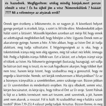
és hazudnék. Megfigyeltem: utólag mindig bánjuk,mert persze
elmúlt a vész ! És ha újból jön a vész ?Kimenekülünk ? háááát
???? Mi a véleménye az atyának erről?
Önnek igen érzékeny a lelkiismerete, és ez nagyon jó. A következő helyzet
gyenge pontjait is érzékeli, látja, s ezért is fél tőle előre. Mindenekelőtt adjon
hálát ezért a látásért. Második lépésben azonban azt mérje föl, hogy ennek
az adottságnak megfelelően kell, hogy felnőjön a hite. Ugyanis Önnek nem az
akaratereje gyönge, hanem a hite. A hite abban, hogy az Isten Önt át tudja
alakítani, meg tudja változtatni. E hitgyöngeségnek az is oka, hogy a
tekintetének iránya még nem elég egyenes, még túl sokat néz lefelé, önmaga
felé. Pedig a fejlődés iránya fölfelé van. Ezt a látást, ezt a helyes irányt várja
el tőlünk az Isten. Ha fölismerte gyöngeségét (lustaság, hazugság), ezt vallja
be bátran (ezt meg is teszi), és ne csak fogadkozni akarjon, hogy többet ilyet
nem tesz, hanem kérje Istent, hogy szabadítsa meg a gonosztól, hogy ne
engedje a kísértésbe. Nemde, ezt kérjük rendszeresen a Miatyánkban? Ez az
a bizonyos irányváltás a szemléletében, amire szüksége van. Bízzon jobban
az Úr szeretetében és mindenható erejében. Ha újra elbukott, semmi vész,
kérjen bocsánatot, és kérje újra, hogy töltse el Önt az Úr ereje. Szent Pálnak
is fájt ez a kettős természet: nem azt teszem, amit szeretnék, a jót, hanem
amit nem akarok, a rosszat. Föl is kiált: Ki szabadíthat meg e halálra szánt
testtől? (Róm 7,19-25) A választ pedig tudjuk: Krisztus. Bízzon Benne, és meg