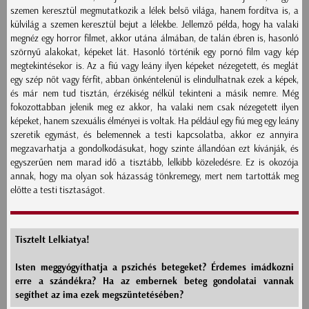
szemen keresztül megmutatkozik a lélek belső világa, hanem fordítva is, a
külvilág a szemen keresztül bejut a lélekbe. Jellemző példa, hogy ha valaki
megnéz egy horror filmet, akkor utána álmában, de talán ébren is, hasonló
szörnyű alakokat, képeket lát. Hasonló történik egy pornó film vagy kép
megtekintésekor is. Az a fiú vagy leány ilyen képeket nézegetett, és meglát
egy szép nőt vagy férfit, abban önkéntelenül is elindulhatnak ezek a képek,
és már nem tud tisztán, érzékiség nélkül tekinteni a másik nemre. Még
fokozottabban jelenik meg ez akkor, ha valaki nem csak nézegetett ilyen
képeket, hanem szexuális élményei is voltak. Ha például egy fiú meg egy leány
szeretik egymást, és belemennek a testi kapcsolatba, akkor ez annyira
megzavarhatja a gondolkodásukat, hogy szinte állandóan ezt kívánják, és
egyszerűen nem marad idő a tisztább, lelkibb közeledésre. Ez is okozója
annak, hogy ma olyan sok házasság tönkremegy, mert nem tartották meg
előtte a testi tisztaságot.
Tisztelt Lelkiatya!
Isten meggyógyíthatja a pszichés betegeket? Érdemes imádkozni
erre a szándékra? Ha az embernek beteg gondolatai vannak
segíthet az ima ezek megszüntetésében?