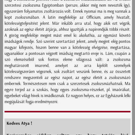
szerzetesi zsolozsma Egyiptomban (persze, akkor még nem nevezték így),
egyszerűen folyamatos zsoltározás volt. Ennek nyomai ma is meg vannak a
kopt zsolozsmában. A latin megfelelője az Officium, amely hivatalt,
kötelességteljesítést jelent. Már inkább arra utal, hogy akik ezt végzik,
azoknak az egész életét átjárja, ahhoz igazítják a napirendjük többi részét.
A görög megfelelője megint mást emel ki: akoluthia, az egymást követő
imádságok rendje. Szó szerint szertartást jelent, amely megint elég pontos
magyar kifejezés, hiszen benne van a kötelesség elvégzése, megtartása,
ugyanakkor a pontosan végzett imádság megtartó ereje is. Lám, csupán a
szó elemzéséből sok fontos eleme világossá vált: a zsolozsma
meghatározott imarend, amelyet az arra kijelölt személyek
kötelességszerűen végeznek, sok zsoltárt veszünk benne, és az összetett
rendszere megszenteli az egész napot, az egész életét a zsolozsmázó
embernek. Természetesen nem csak a szerzetesek zsolozsmázhatnak. Ma
egyre terjed az a szokás, hogy egyes zsolozsma-részeket, pl. imaórákat,
egyebeket világi hívek is imádkoznak. Ez nagyon helyes, ez az Egyházunk lelki
megújulását fogja eredményezni.
Kedves Atya !