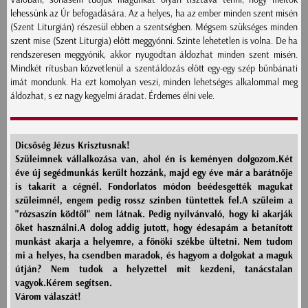
lehessünk az Úr befogadására. Az a helyes, ha az ember minden szent misén
(Szent Liturgián) részesül ebben a szentségben. Mégsem szükséges minden
szent mise (Szent Liturgia) előtt meggyónni. Szinte lehetetlen is volna. De ha
rendszeresen meggyónik, akkor nyugodtan áldozhat minden szent misén.
Mindkét rítusban közvetlenül a szentáldozás előtt egy-egy szép bűnbánati
imát mondunk. Ha ezt komolyan veszi, minden lehetséges alkalommal meg
áldozhat, s ez nagy kegyelmi áradat. Érdemes élni vele.
Dicsőség Jézus Krisztusnak!
Szüleimnek vállalkozása van, ahol én is keményen dolgozom.Két
éve új segédmunkás kerűlt hozzánk, majd egy éve már a barátnője
is takarít a cégnél. Fondorlatos módon beédesgették magukat
szüleimnél, engem pedig rossz szinben tüntettek fel.A szüleim a
"rózsaszín ködtől" nem látnak. Pedig nyílvánvaló, hogy ki akarják
őket használni.A dolog addig jutott, hogy édesapám a betanított
munkást akarja a helyemre, a főnöki székbe ültetni. Nem tudom
mi a helyes, ha csendben maradok, és hagyom a dolgokat a maguk
útján? Nem tudok a helyzettel mit kezdeni, tanácstalan
vagyok.Kérem segítsen.
Várom válaszát!