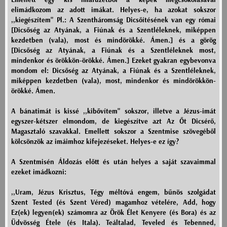
elimádkozom az adott imákat. Helyes-e, ha azokat sokszor
,,kiegészítem" Pl.: A Szentháromság Dicsőítésének van egy római
[Dicsőség az Atyának, a Fiúnak és a Szentléleknek, miképpen
kezdetben (vala), most és mindörökké. Ámen.] és a görög
[Dicsőség az Atyának, a Fiúnak és a Szentléleknek most,
mindenkor és örökkön-örökké. Ámen.] Ezeket gyakran egybevonva
mondom el: Dicsőség az Atyának, a Fiúnak és a Szentléleknek,
miképpen kezdetben (vala), most, mindenkor és mindörökkön-
örökké. Ámen.
A bánatimát is kissé ,,kibővítem" sokszor, illetve a Jézus-imát
egyszer-kétszer elmondom, de kiegészítve azt Az Őt Dicsérő,
Magasztaló szavakkal. Emellett sokszor a Szentmise szövegéből
kölcsönzök az imáimhoz kifejezéseket. Helyes-e ez így?
A Szentmisén Áldozás előtt és után helyes a saját szavaimmal
ezeket imádkozni:
,,Uram, Jézus Krisztus, Tégy méltóvá engem, bűnös szolgádat
Szent Tested (és Szent Véred) magamhoz vételére, Add, hogy
Ez(ek) legyen(ek) számomra az Örök Élet Kenyere (és Bora) és az
Üdvösség Étele (és Itala). Teáltalad, Teveled és Tebenned,