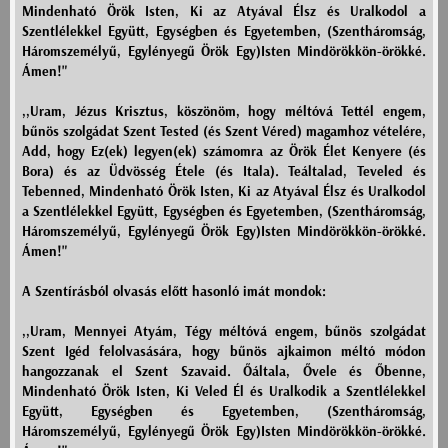
Mindenható Örök Isten, Ki az Atyával Élsz és Uralkodol a
Szentlélekkel Együtt, Egységben és Egyetemben, (Szentháromság,
Háromszemélyű, Egylényegű Örök Egy)Isten Mindörökkön-örökké.
Ámen!"
,,Uram, Jézus Krisztus, köszönöm, hogy méltóvá Tettél engem,
bűnös szolgádat Szent Tested (és Szent Véred) magamhoz vételére,
Add, hogy Ez(ek) legyen(ek) számomra az Örök Élet Kenyere (és
Bora) és az Üdvösség Étele (és Itala). Teáltalad, Teveled és
Tebenned, Mindenható Örök Isten, Ki az Atyával Élsz és Uralkodol
a Szentlélekkel Együtt, Egységben és Egyetemben, (Szentháromság,
Háromszemélyű, Egylényegű Örök Egy)Isten Mindörökkön-örökké.
Ámen!"
A Szentírásból olvasás előtt hasonló imát mondok:
,,Uram, Mennyei Atyám, Tégy méltóvá engem, bűnös szolgádat
Szent Igéd felolvasására, hogy bűnös ajkaimon méltó módon
hangozzanak el Szent Szavaid. Őáltala, Ővele és Őbenne,
Mindenható Örök Isten, Ki Veled Él és Uralkodik a Szentlélekkel
Együtt, Egységben és Egyetemben, (Szentháromság,
Háromszemélyű, Egylényegű Örök Egy)Isten Mindörökkön-örökké.