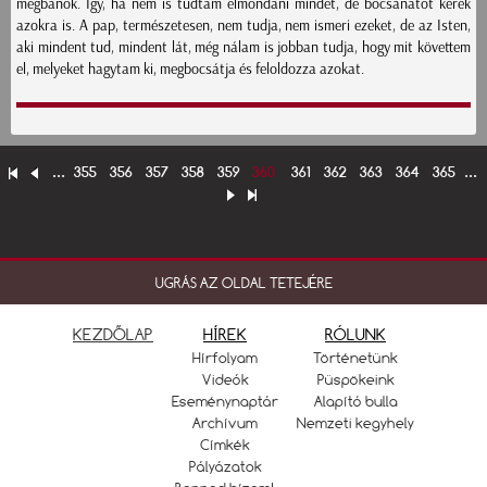
megbánok. Így, ha nem is tudtam elmondani mindet, de bocsánatot kérek
azokra is. A pap, természetesen, nem tudja, nem ismeri ezeket, de az Isten,
aki mindent tud, mindent lát, még nálam is jobban tudja, hogy mit követtem
el, melyeket hagytam ki, megbocsátja és feloldozza azokat.
...
355
356
357
358
359
360
361
362
363
364
365
...
UGRÁS AZ OLDAL TETEJÉRE
KEZDŐLAP
HÍREK
RÓLUNK
Hírfolyam
Történetünk
Videók
Püspökeink
Eseménynaptár
Alapító bulla
Archívum
Nemzeti kegyhely
Címkék
Pályázatok