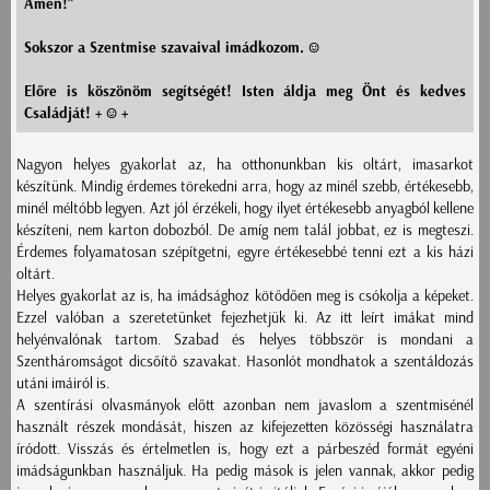
Ámen!"
Sokszor a Szentmise szavaival imádkozom. :-)
Előre is köszönöm segítségét! Isten áldja meg Önt és kedves
Családját! + :-) +
Nagyon helyes gyakorlat az, ha otthonunkban kis oltárt, imasarkot
készítünk. Mindig érdemes törekedni arra, hogy az minél szebb, értékesebb,
minél méltóbb legyen. Azt jól érzékeli, hogy ilyet értékesebb anyagból kellene
készíteni, nem karton dobozból. De amíg nem talál jobbat, ez is megteszi.
Érdemes folyamatosan szépítgetni, egyre értékesebbé tenni ezt a kis házi
oltárt.
Helyes gyakorlat az is, ha imádsághoz kötődően meg is csókolja a képeket.
Ezzel valóban a szeretetünket fejezhetjük ki. Az itt leírt imákat mind
helyénvalónak tartom. Szabad és helyes többször is mondani a
Szentháromságot dicsőítő szavakat. Hasonlót mondhatok a szentáldozás
utáni imáiról is.
A szentírási olvasmányok előtt azonban nem javaslom a szentmisénél
használt részek mondását, hiszen az kifejezetten közösségi használatra
íródott. Visszás és értelmetlen is, hogy ezt a párbeszéd formát egyéni
imádságunkban használjuk. Ha pedig mások is jelen vannak, akkor pedig