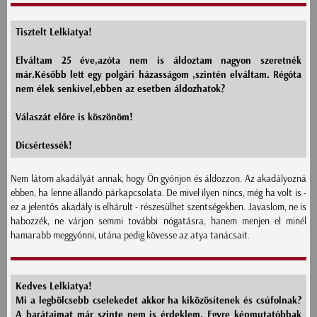
Tisztelt Lelkiatya!
Elváltam 25 éve,azóta nem is áldoztam nagyon szeretnék
már.Később lett egy polgári házasságom ,szintén elváltam. Régóta
nem élek senkivel,ebben az esetben áldozhatok?
Válaszát előre is köszönöm!
Dicsértessék!
Nem látom akadályát annak, hogy Ön gyónjon és áldozzon. Az akadályozná
ebben, ha lenne állandó párkapcsolata. De mivel ilyen nincs, még ha volt is -
ez a jelentős akadály is elhárult - részesülhet szentségekben. Javaslom, ne is
habozzék, ne várjon semmi további nógatásra, hanem menjen el minél
hamarabb meggyónni, utána pedig kövesse az atya tanácsait.
Kedves Lelkiatya!
Mi a legbölcsebb cselekedet akkor ha kiközösítenek és csúfolnak?
A barátaimat már szinte nem is érdeklem. Egyre képmutatóbbak