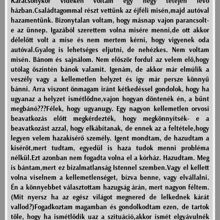
Karácsonykor vidéken voltam egy hegy tetején lévő
házban.Családtagommal részt vettünk az éjféli misén,majd autóval
hazamentünk. Bizonytalan voltam, hogy másnap vajon parancsolt-
e az ünnep. Igazából szerettem volna misére menni,de ott akkor
délelőtt volt a mise és nem mertem kérni, hogy vigyenek oda
autóval.Gyalog is lehetséges eljutni, de nehézkes. Nem voltam
misén. Bánom és sajnálom. Nem először fordul az velem elő,hogy
utólag őszintén bánok valamit. Igenám, de akkor már elmúlik a
veszély vagy a kellemetlen helyzet és igy már persze könnyű
bánni. Arra viszont önmagam iránt kétkedéssel gondolok, hogy ha
ugyanaz a helyzet ismétlődne,vajon hogyan döntenék én, a bűnt
megbánó???Félek, hogy ugyanugy. Egy nagyon kellemetlen orvosi
beavatkozás előtt megkérdezték, hogy megkönnyítsék- e a
beavatkozást azzal, hogy elkábítanak, de ennek az a feltétele,hogy
legyen velem hazakisérő személy. Igent mondtam, de hazudtam a
kisérőt,mert tudtam, egyedül is haza tudok menni probléma
nélkül.Ezt azonban nem fogadta volna el a kórház. Hazudtam. Meg
is bántam,mert ez bizalmatlanság Istennel szemben.Vagy el kellett
volna viselnem a kellemetlenséget, bízva benne, vagy elvállalni.
Én a könnyebbet választottam hazugság árán, mert nagyon féltem.
(Mit nyersz ha az egész világot megnered de lelkednek kárát
vallod?)Fogadkoztam magamban és gondolkodtam ezen, de tartok
tőle, hogy ha ismétlődik uaz a szituáció,akkor ismét elgyávulnék