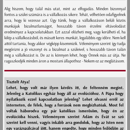
Alig hiszem, hogy talál más utat, mint az elfogadás. Minden bizonnyal
fontos a szülei számára is a vállalkozás sikere. Tehát, vélhetően odafigyelnek
arra, hogy ki vezesse azt. Úgy tűnik, hogy a vállalkozáson belüli közös
munkájuk bizalmatlanságot, hosszabb távon érzelmi eltávolodást
eredményez a kapcsolatukban. Ezt azzal előzheti meg, vagy kerülheti el, ha
kilép a vállalkozásból, és másutt keres munkát, legalábbis egy időre. Nem kell
attól tartania, hogy akkor végképp kisemmizik. Véleményem szerint így tudja
megőrizni a jó viszonyt és a bizalmat a szüleivel, s hosszabb távon talán
még a vállalkozást is. De az is könnyen lehet, hogy Önnek más az útja. Ne
ragaszkodjék minden áron a mostani állapothoz - Nekem ez az meglátásom.
Tisztelt Atya!
Lehet, hogy volt már ilyen kérdés itt, de feltenném megint.
Jelenleg a Katolikus egyház hogy áll az evolúcióhoz. A Pápa hogy
nyilatkozik ezzel kapcsolatban jelenleg? Lehet olvasni erről az
interneten, de félek, hogy a források nem megbízhatóak. Most fel
voltak háborodva egy pár katolikus ismerősöm, hogy én az
evolúcióba hiszek. Véleményem szerint Adám és Évát se szó
szerint kell venni, vagyis inkább arra gondolok, hogy az Isten nem
egy varázspálcával jött, hanem engedte, hogy minden fejlődjön az