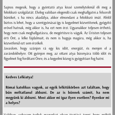
Sajnos megesik, hogy a gyóntató atya kissé személytelenül éli meg a
feloldozó szolgálatát. Elvileg valóban elegendő csak meghallgatni a felsorolt
bűnöket, s ha nincs akadálya, akkor elmondani a feloldozó imát. Afelől
biztos is lehet, hogy a szentgyónásai így is kegyelmet közvetítenek, gyógyító
erővel hatnak, még akkor is, ha ezt nem érzi. Ugyanakkor teljesen érthető,
hogy nem csak meghallgatásra, de megértésre is vágyik. Az Úristen teljesen
érti Önt, a lelke fájdalmait, és nem is hagyja magára, még akkor is, ha
közvetlenül ezt sem érzékeli.
Javaslom, hogy szánjon rá egy kis időt, energiát, és menjen el a
zarándokhelyre. Ott gyónjon meg, az ottani atya bizonyára több időt és
figyelmet fog fordítani Önre, és a kegyelmi közeg is gyógyítóan fog hatni.
Kedves Lelkiatya!
Római katolikus vagyok, az egyik lelkitükörben azt találtam, hogy
bűn méltatlanul áldozni. De az is bűnnek számít, ha nem
megyünk ki áldozni. Most akkor mi igaz ilyen esetben? Ilyenkor mi
a helyes?
Valóban, sohasem tudjuk magunkat olyan tisztává tenni, hogy méltók