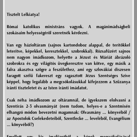
Tisztelt Lelkiatya!
Római katolikus ministráns vagyok. A magánimádságbeli
szokásaim helyességéről szeretnék kérdezni.
Van egy házioltáram (sajnos kartondoboz alappal, de terítőkkel
leterítve, képekkel, keresztekkel, szobrokkal). Rózsafűzért sajnos
nem nagyon imádkozom, helyette a Jézust és Máriát ábrázoló
szobrokra és egy világítós üvegkeresztre van kötve, egy másik a
falra akasztva szögre a feszülethez, ami egy szlovákiai díszesen
faragott szélű fakereszt egy ragasztott Jézus Szentséges Szíve
képpel, hogy legalább a megcsókolásukkal kifejezzem a Szűzanya
iránti tiszteletet és az Isten iránti imádatot.
Csak néha imádkozom az oltáramnál, de igyekszem elolvasni a
Szentírás 2-3 olvasmányát (nem tudom, helyes-e a Szentmisén
elhangzó módon bevezetni magamnak: Olvasmány ... könyvéből /
az Apostolok Cselekedeteiből, Szentlecke ... leveléből, Evangélium
... könyvéből?)
Emellett egy kis imafüzetből a képek megcsókolásával