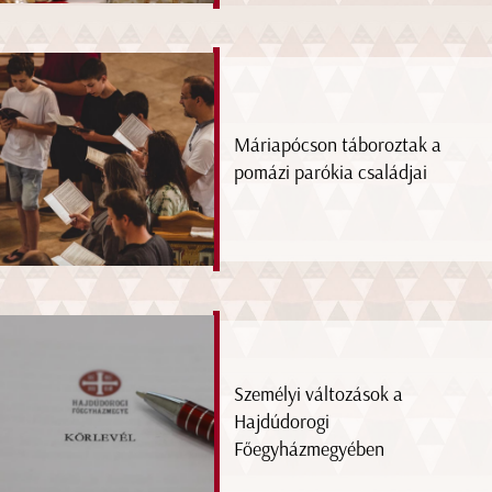
Máriapócson táboroztak a
pomázi parókia családjai
Személyi változások a
Hajdúdorogi
Főegyházmegyében