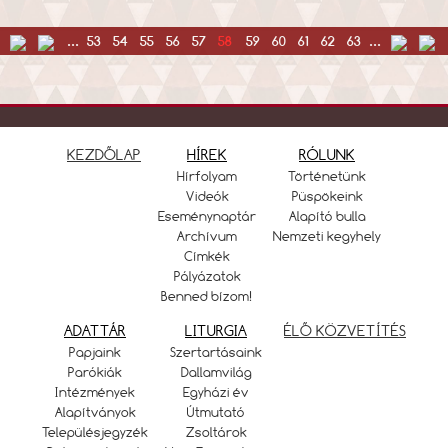
...
53
54
55
56
57
58
59
60
61
62
63
...
KEZDŐLAP
HÍREK
RÓLUNK
Hírfolyam
Történetünk
Videók
Püspökeink
Eseménynaptár
Alapító bulla
Archívum
Nemzeti kegyhely
Címkék
Pályázatok
Benned bízom!
ADATTÁR
LITURGIA
ÉLŐ KÖZVETÍTÉS
Papjaink
Szertartásaink
Parókiák
Dallamvilág
Intézmények
Egyházi év
Alapítványok
Útmutató
Településjegyzék
Zsoltárok