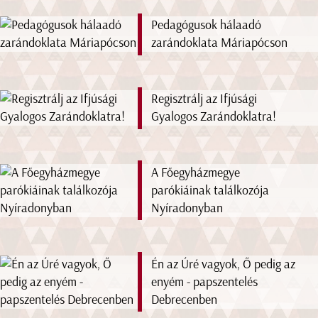
Pedagógusok hálaadó
zarándoklata Máriapócson
Regisztrálj az Ifjúsági
Gyalogos Zarándoklatra!
A Főegyházmegye
parókiáinak találkozója
Nyíradonyban
Én az Úré vagyok, Ő pedig az
enyém - papszentelés
Debrecenben